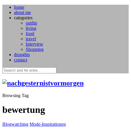
home
about me
categories
outfits
living
food
travel
Interview
Shopping
thoughts
contact
Browsing Tag
bewertung
Blogwatching
Mode-Inspirationen