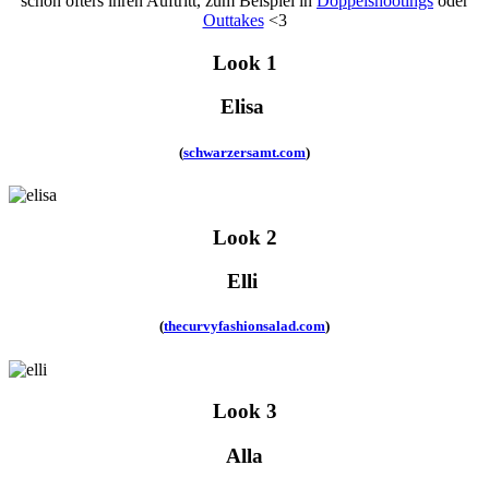
schon öfters ihren Auftritt, zum Beispiel in
Doppelshootings
oder
Outtakes
<3
Look 1
Elisa
(
schwarzersamt.com
)
Look 2
Elli
(
thecurvyfashionsalad.com
)
Look 3
Alla