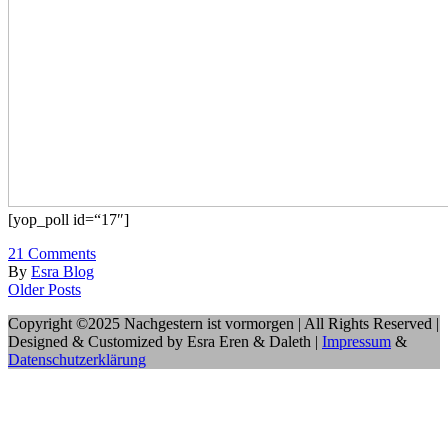
[yop_poll id=“17″]
21
Comments
By
Esra Blog
Older Posts
Copyright ©2025 Nachgestern ist vormorgen | All Rights Reserved |
Designed & Customized by Esra Eren & Daleth |
Impressum
&
Datenschutzerklärung