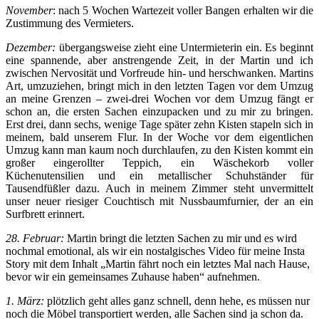
November
: nach 5 Wochen Wartezeit voller Bangen erhalten wir die
Zustimmung des Vermieters.
Dezember:
übergangsweise zieht eine Untermieterin ein. Es beginnt
eine spannende, aber anstrengende Zeit, in der Martin und ich
zwischen Nervosität und Vorfreude hin- und herschwanken. Martins
Art, umzuziehen, bringt mich in den letzten Tagen vor dem Umzug
an meine Grenzen – zwei-drei Wochen vor dem Umzug fängt er
schon an, die ersten Sachen einzupacken und zu mir zu bringen.
Erst drei, dann sechs, wenige Tage später zehn Kisten stapeln sich in
meinem, bald unserem Flur. In der Woche vor dem eigentlichen
Umzug kann man kaum noch durchlaufen, zu den Kisten kommt ein
großer eingerollter Teppich, ein Wäschekorb voller
Küchenutensilien und ein metallischer Schuhständer für
Tausendfüßler dazu. Auch in meinem Zimmer steht unvermittelt
unser neuer riesiger Couchtisch mit Nussbaumfurnier, der an ein
Surfbrett erinnert.
28. Februar:
Martin bringt die letzten Sachen zu mir und es wird
nochmal emotional, als wir ein nostalgisches Video für meine Insta
Story mit dem Inhalt „Martin fährt noch ein letztes Mal nach Hause,
bevor wir ein gemeinsames Zuhause haben“ aufnehmen.
1. März:
plötzlich geht alles ganz schnell, denn hehe, es müssen nur
noch die Möbel transportiert werden, alle Sachen sind ja schon da.