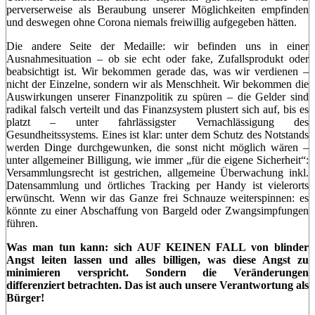
perverserweise als Beraubung unserer Möglichkeiten empfinden
und deswegen ohne Corona niemals freiwillig aufgegeben hätten.
Die andere Seite der Medaille: wir befinden uns in einer
Ausnahmesituation – ob sie echt oder fake, Zufallsprodukt oder
beabsichtigt ist. Wir bekommen gerade das, was wir verdienen –
nicht der Einzelne, sondern wir als Menschheit. Wir bekommen die
Auswirkungen unserer Finanzpolitik zu spüren – die Gelder sind
radikal falsch verteilt und das Finanzsystem plustert sich auf, bis es
platzt – unter fahrlässigster Vernachlässigung des
Gesundheitssystems. Eines ist klar: unter dem Schutz des Notstands
werden Dinge durchgewunken, die sonst nicht möglich wären –
unter allgemeiner Billigung, wie immer „für die eigene Sicherheit“:
Versammlungsrecht ist gestrichen, allgemeine Überwachung inkl.
Datensammlung und örtliches Tracking per Handy ist vielerorts
erwünscht. Wenn wir das Ganze frei Schnauze weiterspinnen: es
könnte zu einer Abschaffung von Bargeld oder Zwangsimpfungen
führen.
Was man tun kann:
sich AUF KEINEN FALL von blinder
Angst leiten lassen und alles billigen, was diese Angst zu
minimieren verspricht. Sondern die Veränderungen
differenziert betrachten. Das ist auch unsere Verantwortung als
Bürger!