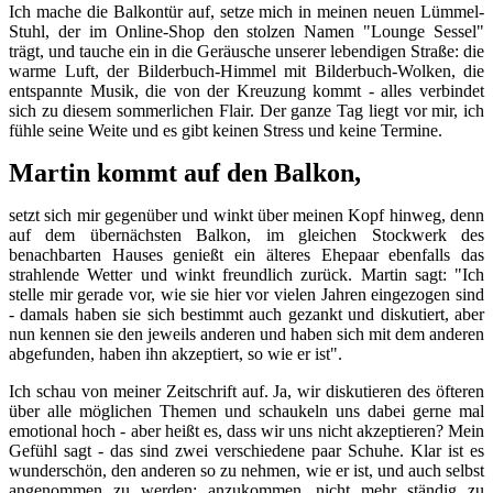
Ich mache die Balkontür auf, setze mich in meinen neuen Lümmel-
Stuhl, der im Online-Shop den stolzen Namen "Lounge Sessel"
trägt, und tauche ein in die Geräusche unserer lebendigen Straße: die
warme Luft, der Bilderbuch-Himmel mit Bilderbuch-Wolken, die
entspannte Musik, die von der Kreuzung kommt - alles verbindet
sich zu diesem sommerlichen Flair. Der ganze Tag liegt vor mir, ich
fühle seine Weite und es gibt keinen Stress und keine Termine.
Martin kommt auf den Balkon,
setzt sich mir gegenüber und winkt über meinen Kopf hinweg, denn
auf dem übernächsten Balkon, im gleichen Stockwerk des
benachbarten Hauses genießt ein älteres Ehepaar ebenfalls das
strahlende Wetter und winkt freundlich zurück. Martin sagt: "Ich
stelle mir gerade vor, wie sie hier vor vielen Jahren eingezogen sind
- damals haben sie sich bestimmt auch gezankt und diskutiert, aber
nun kennen sie den jeweils anderen und haben sich mit dem anderen
abgefunden, haben ihn akzeptiert, so wie er ist".
Ich schau von meiner Zeitschrift auf. Ja, wir diskutieren des öfteren
über alle möglichen Themen und schaukeln uns dabei gerne mal
emotional hoch - aber heißt es, dass wir uns nicht akzeptieren? Mein
Gefühl sagt - das sind zwei verschiedene paar Schuhe. Klar ist es
wunderschön, den anderen so zu nehmen, wie er ist, und auch selbst
angenommen zu werden; anzukommen, nicht mehr ständig zu