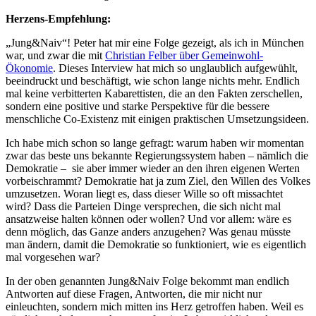
Herzens-Empfehlung:
„Jung&Naiv“! Peter hat mir eine Folge gezeigt, als ich in München
war, und zwar die mit
Christian Felber über Gemeinwohl-
Ökonomie
. Dieses Interview hat mich so unglaublich aufgewühlt,
beeindruckt und beschäftigt, wie schon lange nichts mehr. Endlich
mal keine verbitterten Kabarettisten, die an den Fakten zerschellen,
sondern eine positive und starke Perspektive für die bessere
menschliche Co-Existenz mit einigen praktischen Umsetzungsideen.
Ich habe mich schon so lange gefragt: warum haben wir momentan
zwar das beste uns bekannte Regierungssystem haben – nämlich die
Demokratie – sie aber immer wieder an den ihren eigenen Werten
vorbeischrammt? Demokratie hat ja zum Ziel, den Willen des Volkes
umzusetzen. Woran liegt es, dass dieser Wille so oft missachtet
wird? Dass die Parteien Dinge versprechen, die sich nicht mal
ansatzweise halten können oder wollen? Und vor allem: wäre es
denn möglich, das Ganze anders anzugehen? Was genau müsste
man ändern, damit die Demokratie so funktioniert, wie es eigentlich
mal vorgesehen war?
In der oben genannten Jung&Naiv Folge bekommt man endlich
Antworten auf diese Fragen, Antworten, die mir nicht nur
einleuchten, sondern mich mitten ins Herz getroffen haben. Weil es