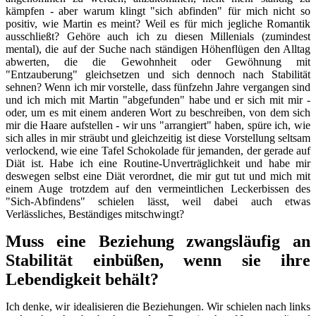
kämpfen - aber warum klingt "sich abfinden" für mich nicht so
positiv, wie Martin es meint? Weil es für mich jegliche Romantik
ausschließt? Gehöre auch ich zu diesen Millenials (zumindest
mental), die auf der Suche nach ständigen Höhenflügen den Alltag
abwerten, die die Gewohnheit oder Gewöhnung mit
"Entzauberung" gleichsetzen und sich dennoch nach Stabilität
sehnen? Wenn ich mir vorstelle, dass fünfzehn Jahre vergangen sind
und ich mich mit Martin "abgefunden" habe und er sich mit mir -
oder, um es mit einem anderen Wort zu beschreiben, von dem sich
mir die Haare aufstellen - wir uns "arrangiert" haben, spüre ich, wie
sich alles in mir sträubt und gleichzeitig ist diese Vorstellung seltsam
verlockend, wie eine Tafel Schokolade für jemanden, der gerade auf
Diät ist. Habe ich eine Routine-Unverträglichkeit und habe mir
deswegen selbst eine Diät verordnet, die mir gut tut und mich mit
einem Auge trotzdem auf den vermeintlichen Leckerbissen des
"Sich-Abfindens" schielen lässt, weil dabei auch etwas
Verlässliches, Beständiges mitschwingt?
Muss eine Beziehung zwangsläufig an
Stabilität einbüßen, wenn sie ihre
Lebendigkeit behält?
Ich denke, wir idealisieren die Beziehungen. Wir schielen nach links