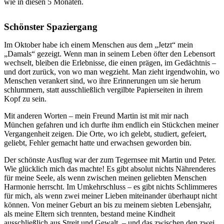
wie in diesen 5 Monaten.
Schönster Spaziergang
Im Oktober habe ich einem Menschen aus dem „Jetzt“ mein
„Damals“ gezeigt. Wenn man in seinem Leben öfter den Lebensort
wechselt, bleiben die Erlebnisse, die einen prägen, im Gedächtnis –
und dort zurück, von wo man wegzieht. Man zieht irgendwohin, wo
Menschen verankert sind, wo ihre Erinnerungen um sie herum
schlummern, statt ausschließlich vergilbte Papierseiten in ihrem
Kopf zu sein.
Mit anderen Worten – mein Freund Martin ist mit mir nach
München gefahren und ich durfte ihm endlich ein Stückchen meiner
Vergangenheit zeigen. Die Orte, wo ich gelebt, studiert, gefeiert,
geliebt, Fehler gemacht hatte und erwachsen geworden bin.
Der schönste Ausflug war der zum Tegernsee mit Martin und Peter.
Wie glücklich mich das machte! Es gibt absolut nichts Nährenderes
für meine Seele, als wenn zwischen meinen geliebten Menschen
Harmonie herrscht. Im Umkehrschluss – es gibt nichts Schlimmeres
für mich, als wenn zwei meiner Lieben miteinander überhaupt nicht
können. Von meiner Geburt an bis zu meinem siebten Lebensjahr,
als meine Eltern sich trennten, bestand meine Kindheit
ausschließlich aus Streit und Gewalt – und das zwischen den zwei