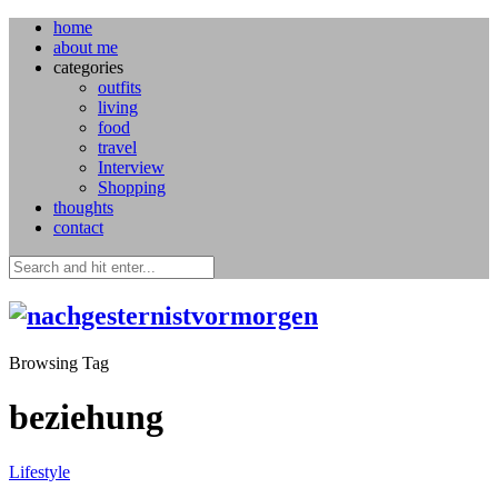
home
about me
categories
outfits
living
food
travel
Interview
Shopping
thoughts
contact
Browsing Tag
beziehung
Lifestyle