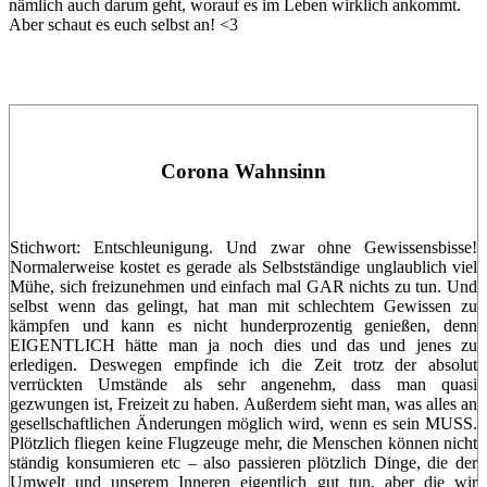
nämlich auch darum geht, worauf es im Leben wirklich ankommt.
Aber schaut es euch selbst an! <3
Corona Wahnsinn
Stichwort: Entschleunigung. Und zwar ohne Gewissensbisse!
Normalerweise kostet es gerade als Selbstständige unglaublich viel
Mühe, sich freizunehmen und einfach mal GAR nichts zu tun. Und
selbst wenn das gelingt, hat man mit schlechtem Gewissen zu
kämpfen und kann es nicht hunderprozentig genießen, denn
EIGENTLICH hätte man ja noch dies und das und jenes zu
erledigen. Deswegen empfinde ich die Zeit trotz der absolut
verrückten Umstände als sehr angenehm, dass man quasi
gezwungen ist, Freizeit zu haben. Außerdem sieht man, was alles an
gesellschaftlichen Änderungen möglich wird, wenn es sein MUSS.
Plötzlich fliegen keine Flugzeuge mehr, die Menschen können nicht
ständig konsumieren etc – also passieren plötzlich Dinge, die der
Umwelt und unserem Inneren eigentlich gut tun, aber die wir