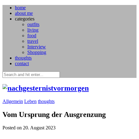
home
about me
categories
outfits
living
food
travel
Interview
Shopping
thoughts
contact
Allgemein
Leben
thoughts
Vom Ursprung der Ausgrenzung
Posted on 20. August 2023