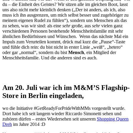
du – die Einheit des Geistes? Wir sitzen alle im gleichen Boot, lasst
uns also nicht mehr kleinlich denken („Der ist anders, als ich, also
muss ich ihn ausgrenzen, um mich selbst besser und zugehöriger zu
meinem eigenen Rudel zu fühlen“), sondern uns Menschen als das
zu sehen, was wir sind: als eine
sehr
große, aus
sehr
vielen ganz
verschiedenen Personen bestehende Menschheitsfamilie mit sehr
ähnlichen Bedürfnissen und Wünschen. Wenn das nächste Mal ein
Impuls zum Verurteilen kommt, drück mal kurz die „Pause“-Taste
und fühle dich rein: du bist nicht in erster Linie „weiß“, „hetero“
oder gar „normal“, sondern du bist
Mensch
, ein Mitglied der
Menschheitsfamilie. Und die anderen sind es auch.
Am 20. Juli war ich im M&M’S Flagship-
Store in Berlin eingeladen,
wo die Initiative #GetReadyForPrideWithMMs vorgestellt wurde.
Dort habe ich seit langem wieder Riccardo Simonetti sehen und
zuhören dürfen – erstes Wiedersehen seit unserem
Shopping Queen
Dreh
im Jahre 2014 :D