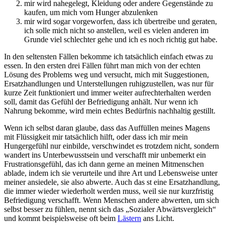
mir wird nahegelegt, Kleidung oder andere Gegenstände zu
kaufen, um mich vom Hunger abzulenken
mir wird sogar vorgeworfen, dass ich übertreibe und geraten,
ich solle mich nicht so anstellen, weil es vielen anderen im
Grunde viel schlechter gehe und ich es noch richtig gut habe.
In den seltensten Fällen bekomme ich tatsächlich einfach etwas zu
essen. In den ersten drei Fällen führt man mich von der echten
Lösung des Problems weg und versucht, mich mit Suggestionen,
Ersatzhandlungen und Unterstellungen ruhigzustellen, was nur für
kurze Zeit funktioniert und immer weiter aufrechterhalten werden
soll, damit das Gefühl der Befriedigung anhält. Nur wenn ich
Nahrung bekomme, wird mein echtes Bedürfnis nachhaltig gestillt.
Wenn ich selbst daran glaube, dass das Auffüllen meines Magens
mit Flüssigkeit mir tatsächlich hilft, oder dass ich mir mein
Hungergefühl nur einbilde, verschwindet es trotzdem nicht, sondern
wandert ins Unterbewusstsein und verschafft mir unbemerkt ein
Frustrationsgefühl, das ich dann gerne an meinen Mitmenschen
ablade, indem ich sie verurteile und ihre Art und Lebensweise unter
meiner ansiedele, sie also abwerte. Auch das st eine Ersatzhandlung,
die immer wieder wiederholt werden muss, weil sie nur kurzfristig
Befriedigung verschafft. Wenn Menschen andere abwerten, um sich
selbst besser zu fühlen, nennt sich das „Sozialer Abwärtsvergleich“
und kommt beispielsweise oft beim
Lästern
ans Licht.