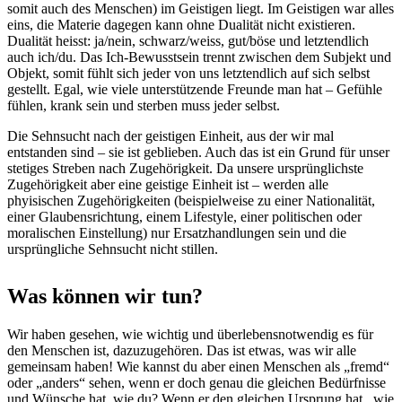
somit auch des Menschen) im Geistigen liegt. Im Geistigen war alles
eins, die Materie dagegen kann ohne Dualität nicht existieren.
Dualität heisst: ja/nein, schwarz/weiss, gut/böse und letztendlich
auch ich/du. Das Ich-Bewusstsein trennt zwischen dem Subjekt und
Objekt, somit fühlt sich jeder von uns letztendlich auf sich selbst
gestellt. Egal, wie viele unterstützende Freunde man hat – Gefühle
fühlen, krank sein und sterben muss jeder selbst.
Die Sehnsucht nach der geistigen Einheit, aus der wir mal
entstanden sind – sie ist geblieben. Auch das ist ein Grund für unser
stetiges Streben nach Zugehörigkeit. Da unsere ursprünglichste
Zugehörigkeit aber eine geistige Einheit ist – werden alle
phyisischen Zugehörigkeiten (beispielweise zu einer Nationalität,
einer Glaubensrichtung, einem Lifestyle, einer politischen oder
moralischen Einstellung) nur Ersatzhandlungen sein und die
ursprüngliche Sehnsucht nicht stillen.
Was können wir tun?
Wir haben gesehen, wie wichtig und überlebensnotwendig es für
den Menschen ist, dazuzugehören. Das ist etwas, was wir alle
gemeinsam haben! Wie kannst du aber einen Menschen als „fremd“
oder „anders“ sehen, wenn er doch genau die gleichen Bedürfnisse
und Wünsche hat, wie du? Wenn er den gleichen Ursprung hat, wie