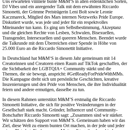
Uns erwarteten viiiiiiele bunte M&M‘S in allen erdenklichen Sorten,
DJ Vibes und ein anregender Talk mit dem erwähnten Riccardo
Simonetti, der Grimme Preisträgerin Leni Bolt sowie Leonie
Kaczmareck, Mitglied des Mars internen Netzwerks Pride Europe.
Diskutiert wurde, was jede und jeder für ein respektvolles
Miteinander tun kann. Es ging um Selbstbestimmung, Akzeptanz
und die gleichen Rechte von Lesben, Schwulen, Bisexuellen,
Transgender, Intersexuellen und queeren Menschen. Beendet wurde
die Talkrunde mit dem Überreichen einer Spende in Höhe von
25.000 Euro an die Riccardo Simonettit Initiative.
In Deutschland hat M&M‘S in diesem Jahr gemeinsam mit 14
Creatorinnen und Creatoren einen Raum auf TikTok geschaffen, der
die Sichtbarkeit der LGBTQIA+ Community stärkt und die
Themen, die sie bewegt, anspricht: #GetReadyForPrideWithMMs.
Die Kampagne dreht sich um persönliche Geschichten, kreative
Inszenierungen und den Pride von Menschen, die ihre Individualität
feiern und andere ermutigen, dasselbe zu tun.
In diesem Rahmen unterstützt M&M’S erstmalig die Riccardo
Simonetti Initiative, die sich für positive Veränderungen in der
Gesellschaft stark macht. Gründer, Influencer und Community-
Botschafter Riccardo Simonetti sagt: „Zusammen sind wir stärker.
Wir schätzen den Support von M&M’S. Gemeinsam haben wir das
Ziel, diese Welt zu einem bunten Ort machen, in der jede und jeder