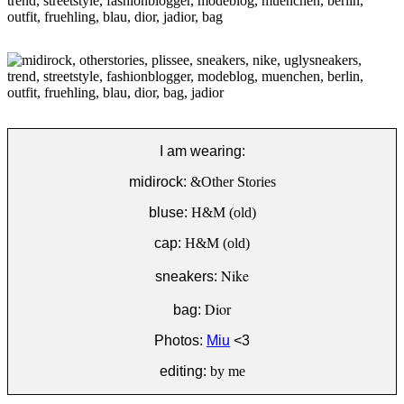
I am wearing:
midirock:
&Other Stories
bluse:
H&M (old)
cap:
H&M (old)
Nike
sneakers:
Dior
bag:
Photos:
Miu
<3
editing:
by me