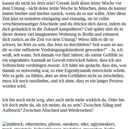
kannst du nicht im Jetzt sein? Gerade läuft deine letzte Woche vor
dem Umzug - nicht deine letzte Woche in München, denn du kannst
immer hierher und hierher zurück, wenn du es nur willst. Aber diese
Zeit jetzt ist trotzdem einzigartig und einmalig, sie ist voller
verschienenstartiger Abschiede und du drückst dich davor, indem du
dich gedanklich in die Zukunft katapultierst? Und später sitzt du in
dieser deinen viel imaginierten Wohnung in Berlin und erinnerst
dich zurück an die Zeit vor dem Umzug? Wieso fällt es dir so
schwer, im Jetzt zu sein, das Jetzt zu durchleben? Seit wann ist aus
dir so eine raffinierte Verdrängungskünstlerin geworden?" - Ja, ich
weiß, seit wann. Seit damals vor fünf Jahren, als meine Gefühle so
ein ungeahntes Ausmaß an Gewalt entwickelt haben, dass ich aus
Selbstschutz verdrängen
musste
. Ich hätte nie gedacht, dass das, was
damals so notwendig war, so eine Eigendynamik entwickeln würde.
Wie es geht, zu fühlen, aber an dem Gefühlten nicht zu zerschellen,
muss ich noch rausfinden, und ich ahne, dass es ein langer Prozess
werden wird.
Ich bin noch nicht weg, aber auch nicht mehr wirklich da. Oder bin
ich doch mehr da, als ich meine, da zu sein? Zwischen Alltag und
Aufbruch? Zwischen Abschied und Wiedersehen?