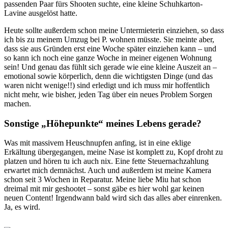
passenden Paar fürs Shooten suchte, eine kleine Schuhkarton-
Lavine ausgelöst hatte.
Heute sollte außerdem schon meine Untermieterin einziehen, so dass
ich bis zu meinem Umzug bei P. wohnen müsste. Sie meinte aber,
dass sie aus Gründen erst eine Woche später einziehen kann – und
so kann ich noch eine ganze Woche in meiner eigenen Wohnung
sein! Und genau das fühlt sich gerade wie eine kleine Auszeit an –
emotional sowie körperlich, denn die wichtigsten Dinge (und das
waren nicht wenige!!) sind erledigt und ich muss mir hoffentlich
nicht mehr, wie bisher, jeden Tag über ein neues Problem Sorgen
machen.
Sonstige „Höhepunkte“ meines Lebens gerade?
Was mit massivem Heuschnupfen anfing, ist in eine eklige
Erkältung übergegangen, meine Nase ist komplett zu, Kopf droht zu
platzen und hören tu ich auch nix. Eine fette Steuernachzahlung
erwartet mich demnächst. Auch und außerdem ist meine Kamera
schon seit 3 Wochen in Reparatur. Meine liebe Miu hat schon
dreimal mit mir geshootet – sonst gäbe es hier wohl gar keinen
neuen Content! Irgendwann bald wird sich das alles aber einrenken.
Ja, es wird.