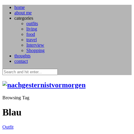
home
about me
categories
outfits
living
food
travel
Interview
Shopping
thoughts
contact
Browsing Tag
Blau
Outfit