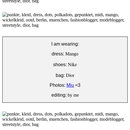
I am wearing:
dress:
Mango
Nike
shoes:
Dior
bag:
Photos:
Miu
<3
editing:
by me