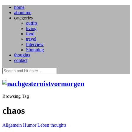
home
about me
categories
outfits
living
food
travel
Interview
Shopping
thoughts
contact
Browsing Tag
chaos
Allgemein
Humor
Leben
thoughts