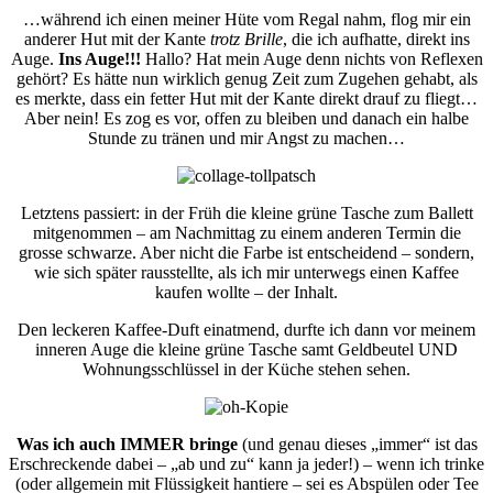
…während ich einen meiner Hüte vom Regal nahm, flog mir ein
anderer Hut mit der Kante
trotz Brille
, die ich aufhatte, direkt ins
Auge.
Ins Auge!!!
Hallo? Hat mein Auge denn nichts von Reflexen
gehört? Es hätte nun wirklich genug Zeit zum Zugehen gehabt, als
es merkte, dass ein fetter Hut mit der Kante direkt drauf zu fliegt…
Aber nein! Es zog es vor, offen zu bleiben und danach ein halbe
Stunde zu tränen und mir Angst zu machen…
Letztens passiert: in der Früh die kleine grüne Tasche zum Ballett
mitgenommen – am Nachmittag zu einem anderen Termin die
grosse schwarze. Aber nicht die Farbe ist entscheidend – sondern,
wie sich später rausstellte, als ich mir unterwegs einen Kaffee
kaufen wollte – der Inhalt.
Den leckeren Kaffee-Duft einatmend, durfte ich dann vor meinem
inneren Auge die kleine grüne Tasche samt Geldbeutel UND
Wohnungsschlüssel in der Küche stehen sehen.
Was ich auch IMMER bringe
(und genau dieses „immer“ ist das
Erschreckende dabei – „ab und zu“ kann ja jeder!) – wenn ich trinke
(oder allgemein mit Flüssigkeit hantiere – sei es Abspülen oder Tee