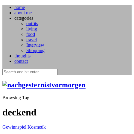
home
about me
categories
outfits
living
food
travel
Interview
Shopping
thoughts
contact
Browsing Tag
deckend
Gewinnspiel
Kosmetik