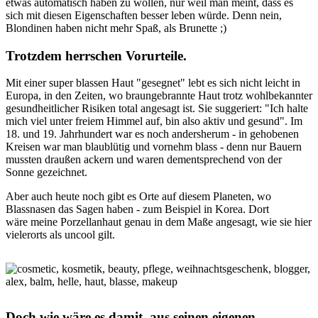
etwas automatisch haben zu wollen, nur weil man meint, dass es
sich mit diesen Eigenschaften besser leben würde. Denn nein,
Blondinen haben nicht mehr Spaß, als Brunette ;)
Trotzdem herrschen Vorurteile.
Mit einer super blassen Haut "gesegnet" lebt es sich nicht leicht in
Europa, in den Zeiten, wo braungebrannte Haut trotz wohlbekannter
gesundheitlicher Risiken total angesagt ist. Sie suggeriert: "Ich halte
mich viel unter freiem Himmel auf, bin also aktiv und gesund". Im
18. und 19. Jahrhundert war es noch andersherum - in gehobenen
Kreisen war man blaublütig und vornehm blass - denn nur Bauern
mussten draußen ackern und waren dementsprechend von der
Sonne gezeichnet.
Aber auch heute noch gibt es Orte auf diesem Planeten, wo
Blassnasen das Sagen haben - zum Beispiel in Korea. Dort
wäre meine Porzellanhaut genau in dem Maße angesagt, wie sie hier
vielerorts als uncool gilt.
Doch wie wäre es damit, aus seinen eigenen