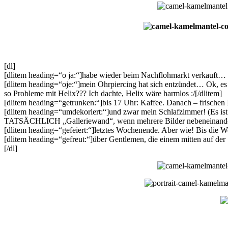
[dl]
[dlitem heading=“o ja:“]habe wieder beim Nachflohmarkt verkauft… 
[dlitem heading=“oje:“]mein Ohrpiercing hat sich entzündet… Ok, es 
so Probleme mit Helix??? Ich dachte, Helix wäre harmlos :/[/dlitem]
[dlitem heading=“getrunken:“]bis 17 Uhr: Kaffee. Danach – frischen In
[dlitem heading=“umdekoriert:“]und zwar mein Schlafzimmer! (Es ist 
TATSÄCHLICH „Galleriewand“, wenn mehrere Bilder nebeneinander 
[dlitem heading=“gefeiert:“]letztes Wochenende. Aber wie! Bis die W
[dlitem heading=“gefreut:“]über Gentlemen, die einem mitten auf der
[/dl]