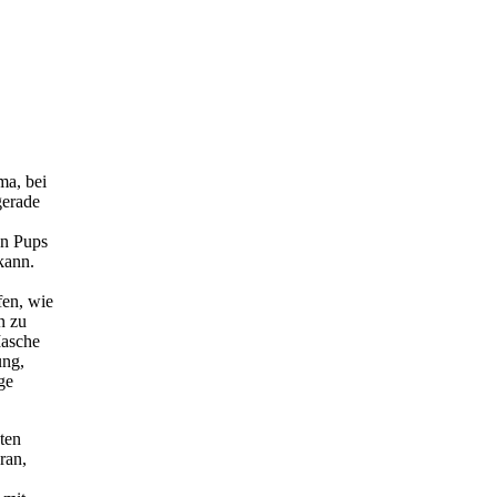
ma, bei
gerade
en Pups
kann.
fen, wie
n zu
Masche
ung,
ge
ten
ran,