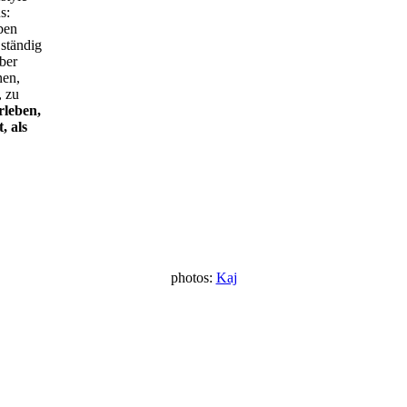
s:
ben
 ständig
ber
nen,
, zu
rleben,
, als
photos:
Kaj