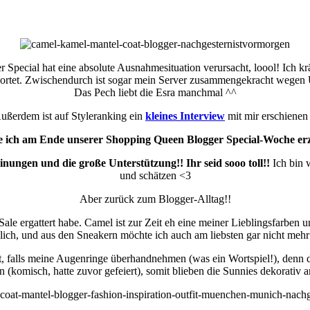
Special hat eine absolute Ausnahmesituation verursacht, loool! Ich kr
rtet. Zwischendurch ist sogar mein Server zusammengekracht wegen Üb
Das Pech liebt die Esra manchmal ^^
ußerdem ist auf Styleranking ein
kleines Interview
mit mir erschienen 
e ich am Ende unserer Shopping Queen Blogger Special-Woche erzäh
nungen und die große Unterstützung!! Ihr seid sooo toll!!
Ich bin 
und schätzen <3
Aber zurück zum Blogger-Alltag!!
ale ergattert habe. Camel ist zur Zeit eh eine meiner Lieblingsfarben 
lich, und aus den Sneakern möchte ich auch am liebsten gar nicht mehr
t, falls meine Augenringe überhandnehmen (was ein Wortspiel!), denn d
 (komisch, hatte zuvor gefeiert), somit blieben die Sunnies dekorati