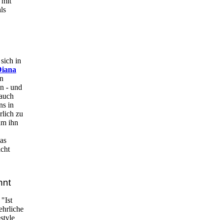
 mit
ls
 sich in
Diana
en
en - und
 auch
ns in
rlich zu
 um ihn
das
icht
nnt
 "Ist
ehrliche
style