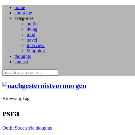
home
about me
categories
outfits
living
food
travel
Interview
Shopping
thoughts
contact
Browsing Tag
esra
Outfit
Streetstyle
thoughts