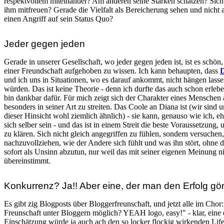
respektvollem miteinander? Am anderen seine Stärken schätzen? Sich
ihm mitfreuen? Gerade die Vielfalt als Bereicherung sehen und nicht a
einen Angriff auf sein Status Quo?
Jeder gegen jeden
Gerade in unserer Gesellschaft, wo jeder gegen jeden ist, ist es schön,
einer Freundschaft aufgehoben zu wissen. Ich kann behaupten, dass
und ich uns in Situationen, wo es darauf ankommt, nicht hängen lass
würden. Das ist keine Theorie - denn ich durfte das auch schon erleb
bin dankbar dafür. Für mich zeigt sich der Charakter eines Menschen
besonders in seiner Art zu streiten. Das Coole an Diana ist (wir sind u
dieser Hinsicht wohl ziemlich ähnlich) - sie kann, genauso wie ich, eh
sich selber sein - und das ist in einem Streit die beste Voraussetzung,
zu klären. Sich nicht gleich angegriffen zu fühlen, sondern versuchen,
nachzuvollziehen, wie der Andere sich fühlt und was ihn stört, ohne 
sofort als Unsinn abzutun, nur weil das mit seiner eigenen Meinung n
übereinstimmt.
Konkurrenz? Ja!! Aber eine, der man den Erfolg gö
Es gibt zig Blogposts über Bloggerfreunschaft, und jetzt alle im Chor:
Freunschaft unter Bloggern möglich? YEAH logo, easy!" - klar, eine 
Einschätzung würde ja auch ach den so locker flockig wirkenden Life