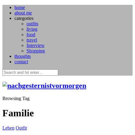
home
about me
categories
outfits
living
food
travel
Interview
Shopping
thoughts
contact
Browsing Tag
Familie
Leben
Outfit