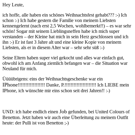
Hey Leute,
ich hoffe, alle haben ein schönes Weihnachtsfest gehabt??? :-) Ich
schon :-) Ich habe gestern die Familie von meinem Liebsten
kennengelernt (nach erst 2,5 Wochen, wohlbemerkt!!) – es war sehr
schön! Sogar mit seinem Lieblingsneffen habe ich mich super
verstanden – der Kleine hat mich in sein Herz geschlossen und ich
ihn :-) Er ist fast 3 Jahre alt und eine kleine Kopie von meinem
Liebsten, als er in diesem Alter war – sehr sehr süß :-)
Seine Eltern haben super viel gekocht und alles war einfach gut,
obwohl ich am Anfang ziemlich befangen war – die Situation war
Neuland für mich.
Üüüübrigens: eins der Weihnachtsgeschenke war ein
IPhone
!!!!!!!!!!!!!!!!!! Danke, P.!!!!!!!!!!!!!!!!!!!!! Ich LIEBE mein
IPhone, ich wünschte mir eins schon seit drei Jahren!! :-)
Job
UND: ich habe endlich einen
gefunden, bei United Colours of
Benetton. Jetzt haben wir auch eine Überleitung zu meinem Outfit
heute: der Pulli ist von Benetton ;-)