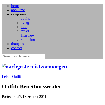
home
about me
categories
outfits
living
food
travel
Interview
Shopping
thoughts
contact
Leben
Outfit
Outfit: Benetton sweater
Posted on 27. Dezember 2011