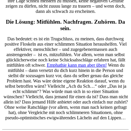
ihre Lage schnell meistern zu müssen, keine negativen Gefühle
zeigen zu dürfen, nicht zuuuu lange zu trauern – und wenn doch,
dann als schwach zu erscheinen.
Die Lösung: Mitfühlen. Nachfragen. Zuhören. Da
sein.
Das bedeutet: es ist ein Trugschluss, zu meinen, dass durchweg
positive Floskeln aus einer schlimmen Situation heraushelfen. Viel
effektiver, menschlicher – und zugegebenermassen auch
anstrengender – ist es, mitzufühlen. Vor allem, wenn man selbst
glücklicherweise noch keine Schicksalsschläge erfahren hat, fällt
mitfühlen oft schwer.
Emphathie kann man aber üben!
Wenn du
mitfühlst – dann versetzt du dich kurz hinein in die Person und
stellst dir sozusagen kurz vor, dass du selber genau das gleiche
Problem hast. Was wäre deine eigene Reaktion darauf, wenn du
selbst betroffen wärst? Vielleicht „Ach du Sch…“ oder „Das ist ja
echt schlimm“? Was würde man sich in so einer Situation
wünschen? Vielleicht, dass jemand für einen da ist? Dass man nicht
allein ist? Dass jemand Hilfe anbietet oder auch einfach nur zuhört?
Ohne weise Ratschläge (vor allem, wenn man nach keinen gefragt
hat), ohne Vergleiche mit noch schlimmeren Situationen, ohne
pseudo-optimistisches ewigwährendes Lächeln auf den Lippen…