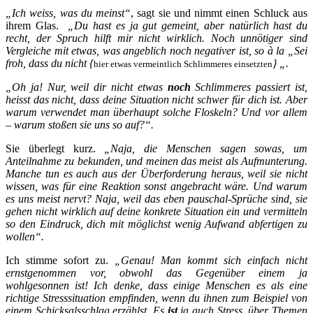
„Ich weiss, was du meinst“
, sagt sie und nimmt einen Schluck aus
ihrem Glas.
„Du hast es ja gut gemeint, aber natürlich hast du
recht, der Spruch hilft mir nicht wirklich. Noch unnötiger sind
Vergleiche mit etwas, was angeblich noch negativer ist, so à la „Sei
froh, dass du nicht {
} „.
hier etwas vermeintlich Schlimmeres einsetzten
„Oh ja! Nur, weil dir nicht etwas
noch
Schlimmeres passiert ist,
heisst das nicht, dass deine Situation nicht schwer für dich ist. Aber
warum verwendet man überhaupt solche Floskeln? Und vor allem
– warum stoßen sie uns so auf?“.
Sie überlegt kurz.
„Naja, die Menschen sagen sowas, um
Anteilnahme zu bekunden, und meinen das meist als Aufmunterung.
Manche tun es auch aus der Überforderung heraus, weil sie nicht
wissen, was für eine Reaktion sonst angebracht wäre. Und warum
es uns meist nervt? Naja, weil das eben pauschal-Sprüche sind, sie
gehen nicht wirklich auf deine konkrete Situation ein und vermitteln
so den Eindruck, dich mit möglichst wenig Aufwand abfertigen zu
wollen“.
Ich stimme sofort zu.
„Genau! Man kommt sich einfach nicht
ernstgenommen vor, obwohl das Gegenüber einem ja
wohlgesonnen ist! Ich denke, dass einige Menschen es als eine
richtige Stresssituation empfinden, wenn du ihnen zum Beispiel von
einem Schicksalsschlag erzählst. Es
ist
ja auch Stress, über Themen