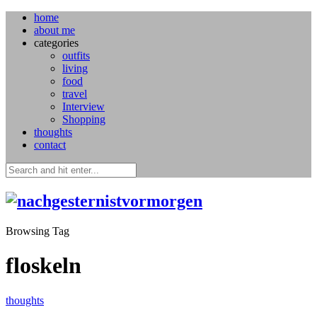
home
about me
categories
outfits
living
food
travel
Interview
Shopping
thoughts
contact
Browsing Tag
floskeln
thoughts