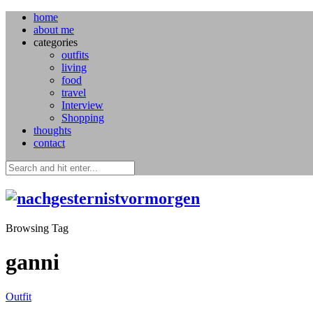
home
about me
categories
outfits
living
food
travel
Interview
Shopping
thoughts
contact
Browsing Tag
ganni
Outfit