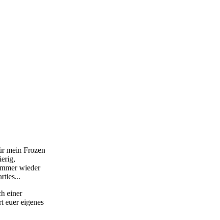
für mein Frozen
erig,
 immer wieder
ties...
h einer
rt euer eigenes