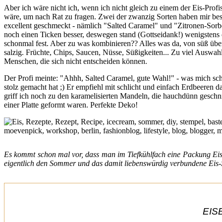
Aber ich wäre nicht ich, wenn ich nicht gleich zu einem der Eis-Prof
wäre, um nach Rat zu fragen. Zwei der zwanzig Sorten haben mir be
excellent geschmeckt - nämlich "Salted Caramel" und "Zitronen-Sorbe
noch einen Ticken besser, deswegen stand (Gottseidank!) wenigstens 
schonmal fest. Aber zu was kombinieren?? Alles was da, von süß über
salzig. Früchte, Chips, Saucen, Nüsse, Süßigkeiten... Zu viel Auswahl
Menschen, die sich nicht entscheiden können.
Der Profi meinte: "Ahhh, Salted Caramel, gute Wahl!" - was mich sc
stolz gemacht hat ;) Er empfiehl mit schlicht und einfach Erdbeeren 
griff ich noch zu den karamelisierten Mandeln, die hauchdünn geschn
einer Platte geformt waren. Perfekte Deko!
Es kommt schon mal vor, dass man im Tiefkühlfach eine Packung Eisc
eigentlich den Sommer und das damit liebenswürdig verbundene Eis-Sc
EIS