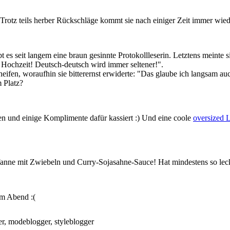
otz teils herber Rückschläge kommt sie nach einiger Zeit immer wied
bt es seit langem eine braun gesinnte Protokollleserin. Letztens meint
 Hochzeit! Deutsch-deutsch wird immer seltener!".
kneifen, woraufhin sie bitterernst erwiderte: "Das glaube ich langsa
m Platz?
n und einige Komplimente dafür kassiert :) Und eine coole
oversized 
Pfanne mit Zwiebeln und Curry-Sojasahne-Sauce! Hat mindestens so leck
am Abend :(