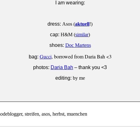
I am wearing:
dress:
Asos (
aktuell
!)
cap:
H&M (
similar
)
shoes:
Doc Martens
Gucci
, borrowed from Daria Bah <3
bag:
photos:
Daria Bah
– thank you <3
editing:
by me