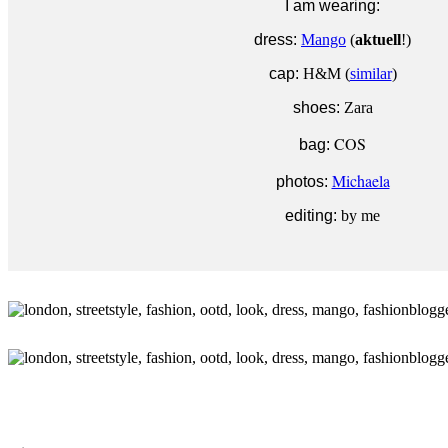
I am wearing:
dress:
Mango
(
aktuell
!)
cap:
H&M (
similar
)
shoes:
Zara
COS
bag:
Michaela
photos:
editing:
by me