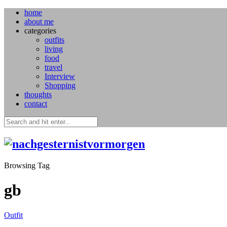
home
about me
categories
outfits
living
food
travel
Interview
Shopping
thoughts
contact
Browsing Tag
gb
Outfit