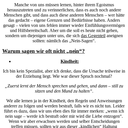
Manche von uns müssen lernen, hinter ihrem Egoismus
herauszutreten und zu verinnerlichen, dass es auch noch andere
Menschen gibt, und dass auch diese anderen Menschen – wer hätte
das gedacht – eigene Grenzen und Bedürfnisse haben. Anders
gesagt – vielen von uns fehlen immer wieder Einfühlungsvermögen
und Hilfsbereitschaft. Aber um die soll es heute nicht gehen,
sondern um diejenigen unter uns, die sich
das Gegenteil
aneignen
sollten: nämlich das „Nein-Sagen“.
Warum sagen wir oft nicht „nein“?
Kindheit:
Ich bin kein Spezialist, aber ich denke, dass die Ursache teilweise in
der Erziehung liegt. Wie war dieser Spruch nochmal?
„Zuerst lernt der Mensch sprechen und gehen, und dann – still zu
sitzen und den Mund zu halten“.
Wir alle lernen ja in der Kindheit, den Regeln und Anweisungen
anderer zu folgen und werden bestraft, falls wir es nicht tun. Leider
führt es dazu, dass wir uns eben dies für immer merken: „wenn ich
nein sage – werde ich bestraft oder mir wird die Liebe entzogen“.
Wenn wir aber erwachsen werden und selber Entscheidungen
treffen müssen, sollten wir aus dieser „kindlichen“ Haltung