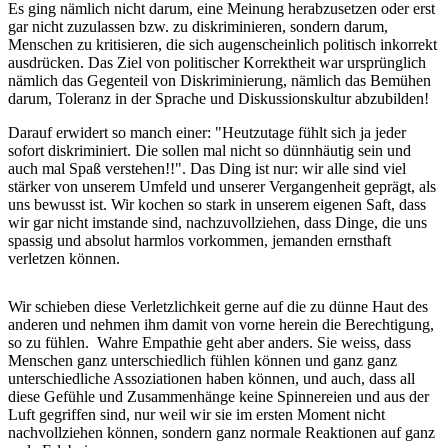
Es ging nämlich nicht darum, eine Meinung herabzusetzen oder erst
gar nicht zuzulassen bzw. zu diskriminieren, sondern darum,
Menschen zu kritisieren, die sich augenscheinlich politisch inkorrekt
ausdrücken. Das Ziel von politischer Korrektheit war ursprünglich
nämlich das Gegenteil von Diskriminierung, nämlich das Bemühen
darum, Toleranz in der Sprache und Diskussionskultur abzubilden!
Darauf erwidert so manch einer: "Heutzutage fühlt sich ja jeder
sofort diskriminiert. Die sollen mal nicht so dünnhäutig sein und
auch mal Spaß verstehen!!". Das Ding ist nur: wir alle sind viel
stärker von unserem Umfeld und unserer Vergangenheit geprägt, als
uns bewusst ist. Wir kochen so stark in unserem eigenen Saft, dass
wir gar nicht imstande sind, nachzuvollziehen, dass Dinge, die uns
spassig und absolut harmlos vorkommen, jemanden ernsthaft
verletzen können.
Wir schieben diese Verletzlichkeit gerne auf die zu dünne Haut des
anderen und nehmen ihm damit von vorne herein die Berechtigung,
so zu fühlen. Wahre Empathie geht aber anders. Sie weiss, dass
Menschen ganz unterschiedlich fühlen können und ganz ganz
unterschiedliche Assoziationen haben können, und auch, dass all
diese Gefühle und Zusammenhänge keine Spinnereien und aus der
Luft gegriffen sind, nur weil wir sie im ersten Moment nicht
nachvollziehen können, sondern ganz normale Reaktionen auf ganz