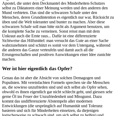
Apostel, die unter dem Deckmantel des Minderheiten-Schutzes
selbst zu Diktatoren einer Meinung werden und den anderen den
Mund verbieten. Das sind die schwarzen Schafe unter den
Menschen, deren Grundintention es eigentlich nur war, Rücksicht zu
üben und die Welt toleranter und bunter zu machen. Aber diese
schwarzen Schafe soll man bitte nicht als Argument benutzen, um
die komplette Sache zu verneinen. Sonst reisst man mit dem
Unkraut auch die Ernte raus... Dafür ist eine differenzierte
Sichtweise das Hilfsmittel: man versucht das Gute an einer Sache
wahrzunehmen und schützt es somit vor dem Untergang, während
die anderen das Ganze verteufeln und damit auch all die
Errungenschaften und positiven Auswirkungen einer Idee zunichte
machen.
Wer ist hier eigentlich das Opfer?
Genau das ist aber die Absicht von solchen Demagogen und
Populisten. Mit vereinfachten Formeln sprechen sie die Menschen
an, die sowieso unzufrieden sind und sich selbst als Opfer sehen,
obwohl es ihnen eigentlich gar nicht schlecht geht, und giessen sehr
gerne Öl ins Feuer der Unzufriedenheit und Missgunst. Dazu
kommt das undifferenzierte Abstempeln aller modernen
Entwicklungen (die ursprünglich auf Humanität und Toleranz
basieren und sich für Minderheiten einsetzen, da diejenigen
logischerweise zu schwach sind, um sich selbst zu helfen) und