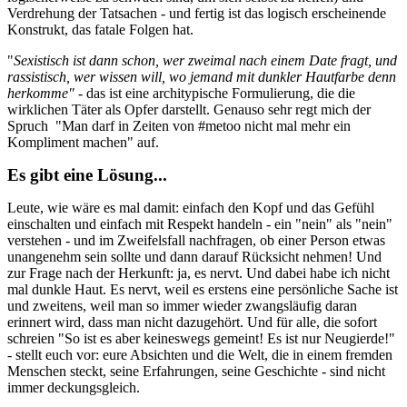
Verdrehung der Tatsachen - und fertig ist das logisch erscheinende
Konstrukt, das fatale Folgen hat.
"
Sexistisch ist dann schon, wer zweimal nach einem Date fragt, und
rassistisch, wer wissen will, wo jemand mit dunkler Hautfarbe denn
herkomme" -
das ist eine architypische Formulierung, die die
wirklichen Täter als Opfer darstellt. Genauso sehr regt mich der
Spruch "Man darf in Zeiten von #metoo nicht mal mehr ein
Kompliment machen" auf.
Es gibt eine Lösung...
Leute, wie wäre es mal damit: einfach den Kopf und das Gefühl
einschalten und einfach mit Respekt handeln - ein "nein" als "nein"
verstehen - und im Zweifelsfall nachfragen, ob einer Person etwas
unangenehm sein sollte und dann darauf Rücksicht nehmen! Und
zur Frage nach der Herkunft: ja, es nervt. Und dabei habe ich nicht
mal dunkle Haut. Es nervt, weil es erstens eine persönliche Sache ist
und zweitens, weil man so immer wieder zwangsläufig daran
erinnert wird, dass man nicht dazugehört. Und für alle, die sofort
schreien "So ist es aber keineswegs gemeint! Es ist nur Neugierde!"
- stellt euch vor: eure Absichten und die Welt, die in einem fremden
Menschen steckt, seine Erfahrungen, seine Geschichte - sind nicht
immer deckungsgleich.