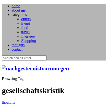
home
about me
categories
outfits
living
food
travel
Interview
Shopping
thoughts
contact
Browsing Tag
gesellschaftskristik
thoughts