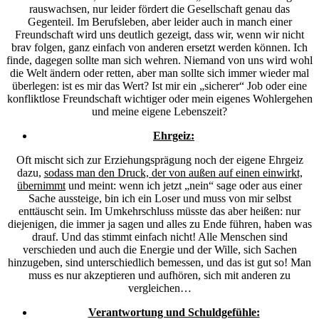
rauswachsen, nur leider fördert die Gesellschaft genau das
Gegenteil. Im Berufsleben, aber leider auch in manch einer
Freundschaft wird uns deutlich gezeigt, dass wir, wenn wir nicht
brav folgen, ganz einfach von anderen ersetzt werden können. Ich
finde, dagegen sollte man sich wehren. Niemand von uns wird wohl
die Welt ändern oder retten, aber man sollte sich immer wieder mal
überlegen: ist es mir das Wert? Ist mir ein „sicherer“ Job oder eine
konfliktlose Freundschaft wichtiger oder mein eigenes Wohlergehen
und meine eigene Lebenszeit?
Ehrgeiz:
Oft mischt sich zur Erziehungsprägung noch der eigene Ehrgeiz
dazu,
sodass man den Druck, der von außen auf einen einwirkt,
übernimmt
und meint: wenn ich jetzt „nein“ sage oder aus einer
Sache aussteige, bin ich ein Loser und muss von mir selbst
enttäuscht sein. Im Umkehrschluss müsste das aber heißen: nur
diejenigen, die immer ja sagen und alles zu Ende führen, haben was
drauf. Und das stimmt einfach nicht! Alle Menschen sind
verschieden und auch die Energie und der Wille, sich Sachen
hinzugeben, sind unterschiedlich bemessen, und das ist gut so! Man
muss es nur akzeptieren und aufhören, sich mit anderen zu
vergleichen…
Verantwortung und Schuldgefühle: