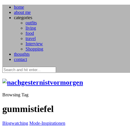
home
about me
categories
outfits
living
food
travel
Interview
Shopping
thoughts
contact
Browsing Tag
gummistiefel
Blogwatching
Mode-Inspirationen