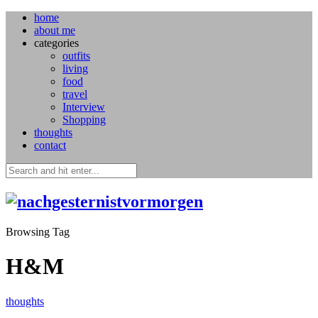
home
about me
categories
outfits
living
food
travel
Interview
Shopping
thoughts
contact
Browsing Tag
H&M
thoughts