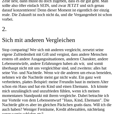
Zeile liest, dann musst du doch zugeben, dass es dir gut geht. Man
sollte also öfter einfach SEIN, und zwar JETZT und sich genau
darauf konzentrieren! Denn dieser Moment ist eigentlich der einzig
reale. Die Zukunft ist noch nicht da, und die Vergangenheit ist schon
vorbei.
2.
Sich mit anderen Vergleichen
Stop comparing! Wer sich mit anderen vergleicht, zersetzt seine
eigene Zufriedenheit mit Gift und vergisst, dass andere Menschen
erstens oft andere Ausgangssituationen, anderen Charakter, andere
Lebensentwürfe, andere Erfahrungen haben als wir, und somit
überhaupt nicht mit uns vergleichbar sind, und zweitens: alles hat
seine Vor- und Nachteile. Wenn wir die anderen um etwas beneiden,
nehmen wir die Nachteile meist gar nicht wahr. Ein ganz weit
verbreitetes, plattes Beispiel: meine Freundin baut in meinem Alter
schon ein Haus und hat ein Kind und einen Ehemann. Ich könnte
mich unzulänglich und unzufrieden fühlen, wenn ich meinen
momentanen Standpunkt mit ihrem vergleiche. Dabei betrachte ich
nur Vorteile von dem Lebensentwurf "Haus, Kind, Ehemann". Die
Nachteile gibt es aber im gleichen Päckchen gratis dazu. Will ich die
auch haben? Weniger Freiräume, Kredit abbezahlen, nächtelang
super wenig schlafen etc?