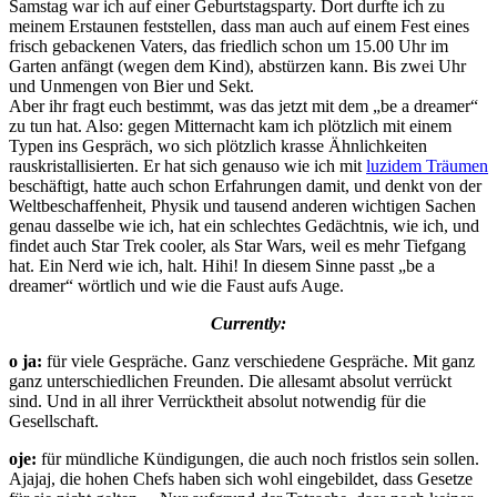
Samstag war ich auf einer Geburtstagsparty. Dort durfte ich zu
meinem Erstaunen feststellen, dass man auch auf einem Fest eines
frisch gebackenen Vaters, das friedlich schon um 15.00 Uhr im
Garten anfängt (wegen dem Kind), abstürzen kann. Bis zwei Uhr
und Unmengen von Bier und Sekt.
Aber ihr fragt euch bestimmt, was das jetzt mit dem „be a dreamer“
zu tun hat. Also: gegen Mitternacht kam ich plötzlich mit einem
Typen ins Gespräch, wo sich plötzlich krasse Ähnlichkeiten
rauskristallisierten. Er hat sich genauso wie ich mit
luzidem Träumen
beschäftigt, hatte auch schon Erfahrungen damit, und denkt von der
Weltbeschaffenheit, Physik und tausend anderen wichtigen Sachen
genau dasselbe wie ich, hat ein schlechtes Gedächtnis, wie ich, und
findet auch Star Trek cooler, als Star Wars, weil es mehr Tiefgang
hat. Ein Nerd wie ich, halt. Hihi! In diesem Sinne passt „be a
dreamer“ wörtlich und wie die Faust aufs Auge.
Currently:
o ja:
für viele Gespräche. Ganz verschiedene Gespräche. Mit ganz
ganz unterschiedlichen Freunden. Die allesamt absolut verrückt
sind. Und in all ihrer Verrücktheit absolut notwendig für die
Gesellschaft.
oje:
für mündliche Kündigungen, die auch noch fristlos sein sollen.
Ajajaj, die hohen Chefs haben sich wohl eingebildet, dass Gesetze