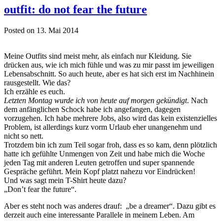
outfit: do not fear the future
Posted on 13. Mai 2014
Meine Outfits sind meist mehr, als einfach nur Kleidung. Sie
drücken aus, wie ich mich fühle und was zu mir passt im jeweiligen
Lebensabschnitt. So auch heute, aber es hat sich erst im Nachhinein
rausgestellt. Wie das?
Ich erzähle es euch.
Letzten Montag wurde ich von heute auf morgen gekündigt
. Nach
dem anfänglichen Schock habe ich angefangen, dagegen
vorzugehen. Ich habe mehrere Jobs, also wird das kein existenzielles
Problem, ist allerdings kurz vorm Urlaub eher unangenehm und
nicht so nett.
Trotzdem bin ich zum Teil sogar froh, dass es so kam, denn plötzlich
hatte ich gefühlte Unmengen von Zeit und habe mich die Woche
jeden Tag mit anderen Leuten getroffen und super spannende
Gespräche geführt. Mein Kopf platzt nahezu vor Eindrücken!
Und was sagt mein T-Shirt heute dazu?
„Don’t fear the future“.
Aber es steht noch was anderes drauf: „be a dreamer“. Dazu gibt es
derzeit auch eine interessante Parallele in meinem Leben. Am