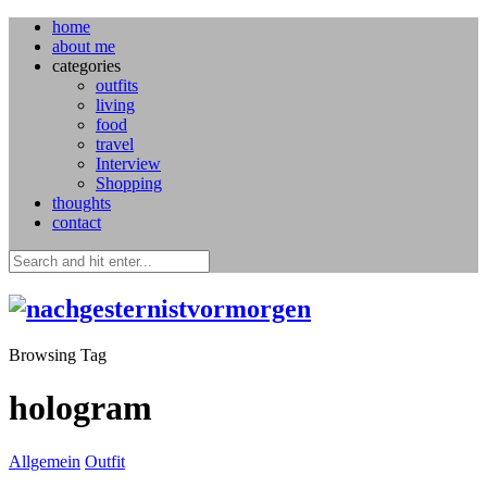
home
about me
categories
outfits
living
food
travel
Interview
Shopping
thoughts
contact
Browsing Tag
hologram
Allgemein
Outfit