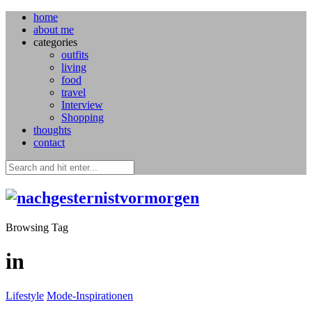
home
about me
categories
outfits
living
food
travel
Interview
Shopping
thoughts
contact
Browsing Tag
in
Lifestyle
Mode-Inspirationen