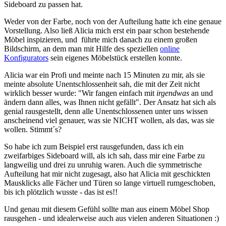
Sideboard zu passen hat.
Weder von der Farbe, noch von der Aufteilung hatte ich eine genaue
Vorstellung. Also ließ Alicia mich erst ein paar schon bestehende
Möbel inspizieren, und führte mich danach zu einem großen
Bildschirm, an dem man mit Hilfe des speziellen
online
Konfigurators
sein eigenes Möbelstück erstellen konnte.
Alicia war ein Profi und meinte nach 15 Minuten zu mir, als sie
meinte absolute Unentschlossenheit sah, die mit der Zeit nicht
wirklich besser wurde: "Wir fangen einfach mit
irgendwas
an und
ändern dann alles, was Ihnen nicht gefällt". Der Ansatz hat sich als
genial rausgestellt, denn alle Unentschlossenen unter uns wissen
anscheinend viel genauer, was sie NICHT wollen, als das, was sie
wollen. Stimmt´s?
So habe ich zum Beispiel erst rausgefunden, dass ich ein
zweifarbiges Sideboard will, als ich sah, dass mir eine Farbe zu
langweilig und drei zu unruhig waren. Auch die symmetrische
Aufteilung hat mir nicht zugesagt, also hat Alicia mit geschickten
Mausklicks alle Fächer und Türen so lange virtuell rumgeschoben,
bis ich plötzlich wusste - das ist es!!
Und genau mit diesem Gefühl sollte man aus einem Möbel Shop
rausgehen - und idealerweise auch aus vielen anderen Situationen :)