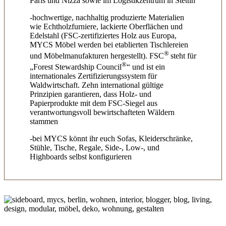
Paris und Nizza sowie im Logistikzentrum in Stettin
-hochwertige, nachhaltig produzierte Materialien
wie Echtholzfurniere, lackierte Oberflächen und
Edelstahl (FSC-zertifiziertes Holz aus Europa,
MYCS Möbel werden bei etablierten Tischlereien
®
und Möbelmanufakturen hergestellt). FSC
steht für
®
„Forest Stewardship Council
“ und ist ein
internationales Zertifizierungssystem für
Waldwirtschaft. Zehn international gültige
Prinzipien garantieren, dass Holz- und
Papierprodukte mit dem FSC-Siegel aus
verantwortungsvoll bewirtschafteten Wäldern
stammen
-bei MYCS könnt ihr euch Sofas, Kleiderschränke,
Stühle, Tische, Regale, Side-, Low-, und
Highboards selbst konfigurieren