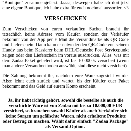
"Boutique" zusammengefasst. Jaaaa, deswegen habe ich dort jetzt
eine eigene Boutique, ich habe extra für euch nochmal aussortiert <3
VERSCHICKEN
Zum Verschicken von euren verkauften Sachen braucht ihr
tatsächlich keine Adresse vom Käufer, sondern der Verkäufer
bekommt von der App per E-Mail die Versandmarke als QR-Code
und Lieferschein. Dann kann er entweder den QR-Code von seinem
Handy aus beim Kassierer beim DHL/Deutsche Post Servicepunkt
zeigen oder den Lieferschein im voraus ausdrucken. Alles, was mit
dem Zadaa-Paket geliefert wird, ist bis 10 000 € versichert (wenn
man andere Versandmethoden auswählt, sind diese nicht versichert).
Die Zahlung bekommt ihr, nachdem eure Ware zugestellt wurde.
Also: lehnt euch zurück und wartet, bis der Käufer euer Paket
bekommt und das Geld auf eurem Konto erscheint.
Ja, ihr habt richtig gehört, sowohl die bestellte als auch die
verschickte Ware ist von Zadaa mit bis zu 10.000,00 EUR
versichert, so brauchen sowohl Käufer als auch Verkäufer sich
keine Sorgen um gefälschte Waren, nicht erhaltene Produkte
oder Betrug zu machen. Wählt dafür einfach "Zadaa Package"
als Versand-Option.