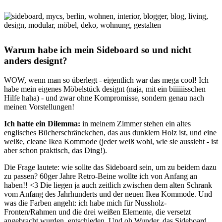
Warum habe ich mein Sideboard so und nicht
anders designt?
WOW, wenn man so überlegt - eigentlich war das mega cool! Ich
habe mein eigenes Möbelstück designt (naja, mit ein biiiiiisschen
Hilfe haha) - und zwar ohne Kompromisse, sondern genau nach
meinen Vorstellungen!
Ich hatte ein Dilemma:
in meinem Zimmer stehen ein altes
englisches Bücherschränckchen, das aus dunklem Holz ist, und eine
weiße, cleane Ikea Kommode (jeder weiß wohl, wie sie aussieht - ist
aber schon praktisch, das Ding!).
Die Frage lautete: wie sollte das Sideboard sein, um zu beidem dazu
zu passen? 60ger Jahre Retro-Beine wollte ich von Anfang an
haben!! <3 Die liegen ja auch zeitlich zwischen dem alten Schrank
vom Anfang des Jahrhunderts und der neuen Ikea Kommode. Und
was die Farben angeht: ich habe mich für Nussholz-
Fronten/Rahmen und die drei weißen Elemente, die versetzt
angebracht wurden, entschieden. Und oh Wunder, das Sideboard