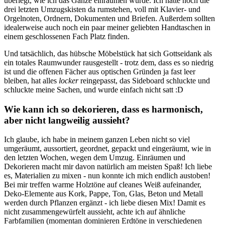
überlegt, wie ich das Ganze einräumen würde. Ich hatte noch die
drei letzten Umzugskisten da rumstehen, voll mit Klavier- und
Orgelnoten, Ordnern, Dokumenten und Briefen. Außerdem sollten
idealerweise auch noch ein paar meiner geliebten Handtaschen in
einem geschlossenen Fach Platz finden.
Und tatsächlich, das hübsche Möbelstück hat sich Gottseidank als
ein totales Raumwunder rausgestellt - trotz dem, dass es so niedrig
ist und die offenen Fächer aus optischen Gründen ja fast leer
bleiben, hat alles
locker
reingepasst, das Sideboard schluckte und
schluckte meine Sachen, und wurde einfach nicht satt :D
Wie kann ich so dekorieren, dass es harmonisch,
aber nicht langweilig aussieht?
Ich glaube, ich habe in meinem ganzen Leben nicht so viel
umgeräumt, aussortiert, geordnet, gepackt und eingeräumt, wie in
den letzten Wochen, wegen dem Umzug. Einräumen und
Dekorieren macht mir davon natürlich am meisten Spaß! Ich liebe
es, Materialien zu mixen - nun konnte ich mich endlich austoben!
Bei mir treffen warme Holztöne auf cleanes Weiß aufeinander,
Deko-Elemente aus Kork, Pappe, Ton, Glas, Beton und Metall
werden durch Pflanzen ergänzt - ich liebe diesen Mix! Damit es
nicht zusammengewürfelt aussieht, achte ich auf ähnliche
Farbfamilien (momentan dominieren Erdtöne in verschiedenen