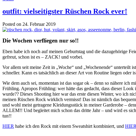
outfit: vielseitigster Rüschen Rock ever!
Posted on 24. Februar 2019
Die Wochen verfliegen nur so!!
Eben habe ich noch auf meinen Geburtstag und die dazugehörige Feie
gefreut, schon ist es – ZACK! und vorbei.
Vor allem seit meine Zeit in „Woche“ und „Wochenende“ unterteilt ist,
schneller. Kann es tatsächlich an dieser Art von Routine liegen oder is
Wie dem auch sei, momentan ist das sogar ok – denn so nähere ich mi
Frühling. Apropos Frühling: wer hätte das gedacht, dass dieser Look i
wurde?? Dieses Shooting hier war das erste diesen Winter, wo ich nic
meinen Rüschen Rock wirklich vermisst! Das ist nämlich das bequems
und wohl meist getragene Kleidungsstück in meiner Garderobe – denn: 
ALLEM!! Und begleitet mich schon das dritte Jahr – und wird es siche
tun!!
HIER
habe ich den Rock mit einem Sweatshirt kombiniert, und
HIE