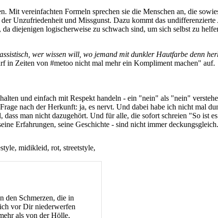
. Mit vereinfachten Formeln sprechen sie die Menschen an, die sowies
euer der Unzufriedenheit und Missgunst. Dazu kommt das undifferenziert
da diejenigen logischerweise zu schwach sind, um sich selbst zu helfen
 rassistisch, wer wissen will, wo jemand mit dunkler Hautfarbe denn h
darf in Zeiten von #metoo nicht mal mehr ein Kompliment machen" auf.
alten und einfach mit Respekt handeln - ein "nein" als "nein" verstehe
ge nach der Herkunft: ja, es nervt. Und dabei habe ich nicht mal dunkl
dass man nicht dazugehört. Und für alle, die sofort schreien "So ist es
seine Erfahrungen, seine Geschichte - sind nicht immer deckungsgleich
n den Schmerzen, die in
ch vor Dir niederwerfen
ehr als von der Hölle,