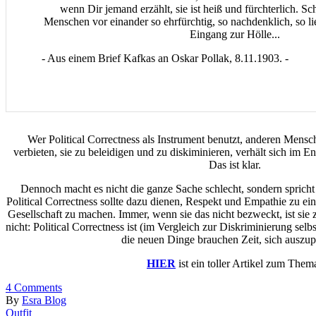
wenn Dir jemand erzählt, sie ist heiß und fürchterlich. S
Menschen vor einander so ehrfürchtig, so nachdenklich, so l
Eingang zur Hölle...
- Aus einem Brief Kafkas an Oskar Pollak, 8.11.1903. -
Wer Political Correctness als Instrument benutzt, anderen Mens
verbieten, sie zu beleidigen und zu diskiminieren, verhält sich im Ende
Das ist klar.
Dennoch macht es nicht die ganze Sache schlecht, sondern spricht
Political Correctness sollte dazu dienen, Respekt und Empathie zu e
Gesellschaft zu machen. Immer, wenn sie das nicht bezweckt, ist sie z
nicht: Political Correctness ist (im Vergleich zur Diskriminierung sel
die neuen Dinge brauchen Zeit, sich auszup
HIER
ist ein toller Artikel zum Them
4
Comments
By
Esra Blog
Outfit