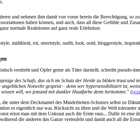
n.
anderen und nehmen ihm damit von vorne herein die Berechtigung, so z
Assoziationen haben können, und auch, dass all diese Gefühle und Zusa
ganz normale Reaktionen auf ganz reale Erlebnisse.
gen
tisch verdreht und Opfer gerne als Täter darstellt, schreibt pseudo-intel
asjenige des Schafs, das sich im Schutz der Herde zu blöken traut und
 angeblichen Notwehr gespeist – denn wer hypersensibilisiert ist, weiss,
r wissen will, wo jemand mit dunkler Hautfarbe denn herkomme." (
QUE
el, die unter dem Deckmantel des Minderheiten-Schutzes selbst zu Dik
ion es eigentlich nur war, Rücksicht zu üben und die Welt toleranter 
st reisst man mit dem Unkraut auch die Ernte raus... Dafür ist eine di
ährend die anderen das Ganze verteufeln und damit auch all die Erru