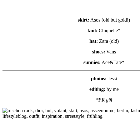
skirt:
Asos (old but gold!)
knit:
Chiquelle*
hat:
Zara (old)
shoes:
Vans
sunnies:
Ace&Tate*
photos:
Jessi
editing:
by me
*PR gift