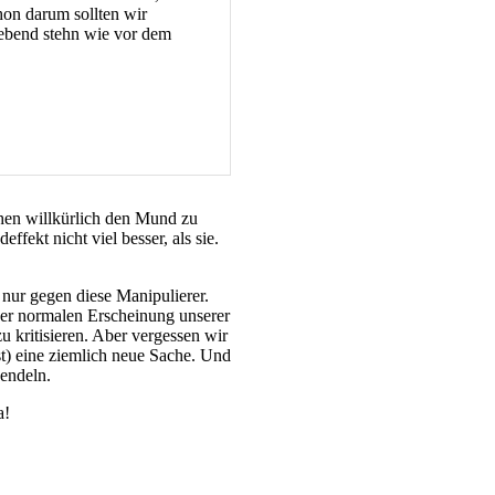
chon darum sollten wir
iebend stehn wie vor dem
chen willkürlich den Mund zu
ffekt nicht viel besser, als sie.
 nur gegen diese Manipulierer.
iner normalen Erscheinung unserer
u kritisieren. Aber vergessen wir
bst) eine ziemlich neue Sache. Und
endeln.
a!