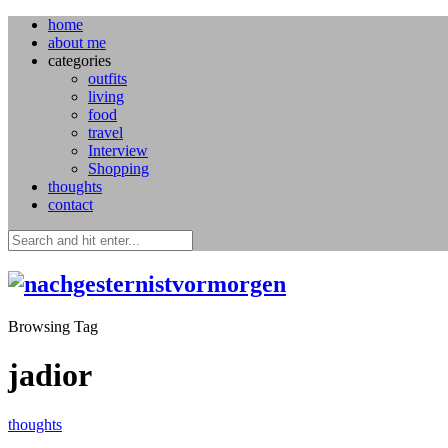
home
about me
categories
outfits
living
food
travel
Interview
Shopping
thoughts
contact
Browsing Tag
jadior
thoughts