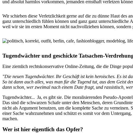
und absolut harmlos vorkommen, jemanden ernsthaft verletzen könne
Wir schieben diese Verletzlichkeit gerne auf die zu dünne Haut des 
ganz unterschiedlich fühlen können und ganz ganz unterschiedliche 
weil wir sie im ersten Moment nicht nachvollziehen können, sondern 
Tugendwächter und geschickte Tatsachen-Verdrehun
Eine ziemlich rechtskonservative Online-Zeitung, die die Dinge populis
"Die neuen Tugendwächter. Ihr Geschäft ist kein heroisches. Es ist d
So ist dann auch alles, was man für die Tugend tut, aus dem Geist der
dann schon, wer zweimal nach einem Date fragt, und rassistisch, we
Tugendwächter... Ja, es gibt sie. Die moralisierenden Pseudo-Apost
Das sind die schwarzen Schafe unter den Menschen, deren Grundintent
nicht als Argument benutzen, um die komplette Sache zu verneinen. Son
einer Sache wahrzunehmen und schützt es somit vor dem Untergang, w
machen.
Wer ist hier eigentlich das Opfer?