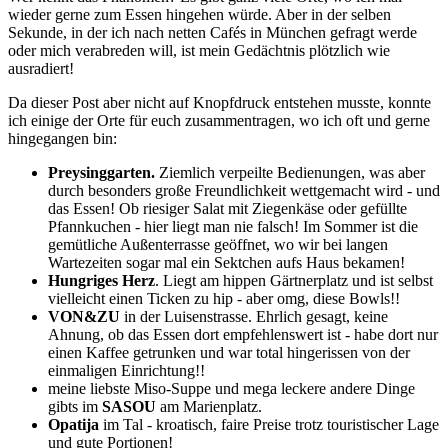
wieder gerne zum Essen hingehen würde. Aber in der selben
Sekunde, in der ich nach netten Cafés in München gefragt werde
oder mich verabreden will, ist mein Gedächtnis plötzlich wie
ausradiert!
Da dieser Post aber nicht auf Knopfdruck entstehen musste, konnte
ich einige der Orte für euch zusammentragen, wo ich oft und gerne
hingegangen bin:
Preysinggarten.
Ziemlich verpeilte Bedienungen, was aber
durch besonders große Freundlichkeit wettgemacht wird - und
das Essen! Ob riesiger Salat mit Ziegenkäse oder gefüllte
Pfannkuchen - hier liegt man nie falsch! Im Sommer ist die
gemütliche Außenterrasse geöffnet, wo wir bei langen
Wartezeiten sogar mal ein Sektchen aufs Haus bekamen!
Hungriges Herz
. Liegt am hippen Gärtnerplatz und ist selbst
vielleicht einen Ticken zu hip - aber omg, diese Bowls!!
VON&ZU
in der Luisenstrasse. Ehrlich gesagt, keine
Ahnung, ob das Essen dort empfehlenswert ist - habe dort nur
einen Kaffee getrunken und war total hingerissen von der
einmaligen Einrichtung!!
meine liebste Miso-Suppe und mega leckere andere Dinge
gibts im
SASOU
am Marienplatz.
Opatija
im Tal - kroatisch, faire Preise trotz touristischer Lage
und gute Portionen!