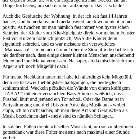
Dinge höchstens, um sich darüber aufzuregen. Das ist schade!
Auch die Geräusche der Wohnung, in der ich seit fast 14 Jahren
hauste, sind bemerkens- und merkenswert, auch wenn nicht immer
positiv. Aufwachen tut man nämlich fast immer von hysterischen
Schreien der Kinder vom Kita-Spielplatz direkt vor meinem Fenster.
Erst vor Kurzem hörte ich plötzlich, WAS die Kinder denn
eigentlich schreien, und es war meistens ein verzweifeltes
"Mamaaaaaa!". In meinem Unmut über die Störenfriede dachte ich
nie darüber nach, dass einige dieser kleinen Menschen anscheinend
leiden und ihre Mama vermissen. Na super, ab da mischte sich zum
Ärger auch noch Mitgefühl dazu!
Für meine Nachbarin unter mir habe ich allerdings kein Mitgefühl,
denn sie hat zwei Lieblingsbeschäftigungen, die beide gleich
schlimm sind. Wackeln plötzlich die Wände von einem kräftigem
"JAAA!!" mit einer verrauchten Bass-Stimme, weiß ich, dass
Fussball läuft und jemand ein Tor schoß. Oder die Dame ist in
Partystimmung und dreht bis zum Anschlag Musik auf - wobei
stopp, ich bin nicht sicher, ob man diese Art von Geräuschen als
Musik bezeichnen darf - meist sind es nämlich Schlager...
In solchen Fällen drehte ich selber Musik laut, um sie zu übertönen -
gottseidank war diese Folter meistens nach maximal einer Stunde
vorbei.