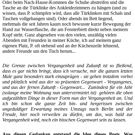
Oder beim Nach-Hause-Kommen die Schuhe abstreifen und die
Tasche an die Türklinke des Ankleidezimmers zu hängen (und zu
wissen, dass P. schimpfen wird, dass alle Türklinken mit Schals und
Taschen vollgehangen sind). Oder abends im Bett liegend,
mehrmals die seit Jahren kaum noch bewusste kurze Bewegung der
Hand zur Wasserflasche, die am Fensterbrett direkt neben meinem
Kopf steht. Ganz abgesehen von den vielen, unzählig vielen
Abenden mit Freunden in meiner Küche, ich auf meinem ganz
eigenen Platz, P. oft stehend und an der Küchenzeile lehnend,
andere Freunde um den Tisch herum...
Die Grenze zwischen Vergangenheit und Zukunft ist so fließend,
dass es gar nichts bringt, dass ich versuche, mir die ganzen letzten
Male ganz besonders stark einzuprägen - sie gehen trotzdem vorbei
und plötzlich wird aus der so präsenten Gegenwart - Vergangenes,
und aus der fernen Zukunft - Gegenwart... Zumindest für ein Jahr
(solange meine Wohnung nun untervermietet ist) gehören die oben
aufgezählten Dinge in dieser Form nun der Vergangenheit an. Und
ich bin schon die ganze Zeit hin- und hergerissen zwischen
ungeduldiger Erwartung meines Umzugs nach Berlin und der
Freude, hier noch verweilen zu dürfen, um das, was bald zur
Vergangenheit wird, noch ein bisschen Gegenwart sein zu lassen.
Aus diesen Gedanken entstand die Idee dieses Posts. Was