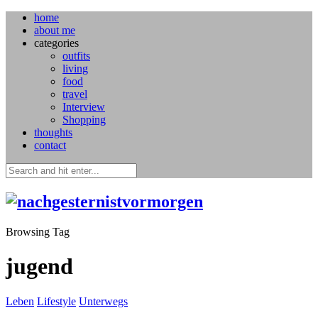
home
about me
categories
outfits
living
food
travel
Interview
Shopping
thoughts
contact
Browsing Tag
jugend
Leben
Lifestyle
Unterwegs