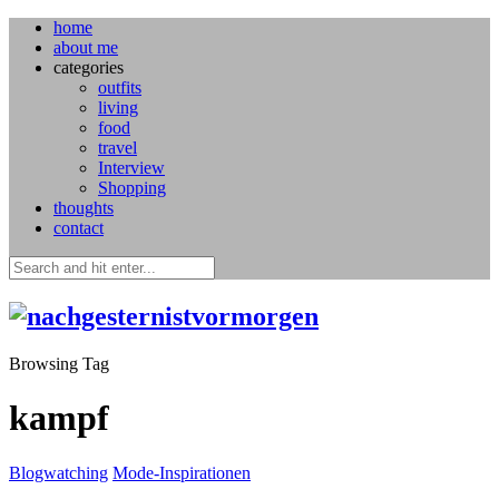
home
about me
categories
outfits
living
food
travel
Interview
Shopping
thoughts
contact
Browsing Tag
kampf
Blogwatching
Mode-Inspirationen