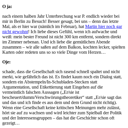
O ja:
nach einem halben Jahr Unterbrechung war P. endlich wieder bei
mir in Berlin zu Besuch! Besser gesagt, bei uns – denn das letzte
Mal, als er hier war (nämlich im Februar), hat
Martin hier noch gar
nicht gewohnt
! Ich liebe dieses Gefühl, wenn ich aufwache und
weiß: mein bester Freund ist nicht 300 km entfernt, sondern direkt
im Zimmer nebenan. Und ich liebe die gemütlichen Abende
zusammen – wir alle saßen auf dem Balkon, kochten lecker, spielten
Karten oder redeten uns so so viele Dinge vom Herzen…
Oje:
schade, dass die Gesellschaft sich rasend schnell spaltet und nicht
merkt, wie gefährlich das ist. Es findet kaum noch ein Dialog statt,
sondern ein Abstempeln/In-Schubladen-Stecken statt
Argumentation, und Etikettierung statt Eingehen auf die
vermeintlich falschen Aussagen („Er/sie ist
bescheuert/dumm/Verschwörungstheoretiker“ statt „Er/sie sagt das
und das und ich finde es aus dem und dem Grund nicht richtig).
Wenn eine Gesellschaft keine kritischen Meinungen mehr zulässt,
hört sie auf zu wachsen und wird leichter zum Spielball der Politik
und der Interessensgruppen – das hat die Geschichte schon oft
gezeigt…