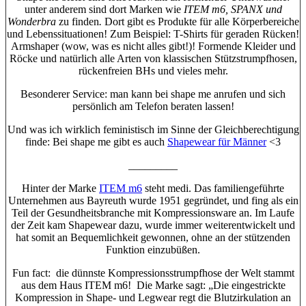
unter anderem sind dort Marken wie
ITEM m6, SPANX und
Wonderbra
zu finden
.
Dort gibt es Produkte für alle Körperbereiche
und Lebenssituationen! Zum Beispiel: T-Shirts für geraden Rücken!
Armshaper (wow, was es nicht alles gibt!)! Formende Kleider und
Röcke und natürlich alle Arten von klassischen Stützstrumpfhosen,
rückenfreien BHs und vieles mehr.
Besonderer Service: man kann bei shape me anrufen und sich
persönlich am Telefon beraten lassen!
Und was ich wirklich feministisch im Sinne der Gleichberechtigung
finde: Bei shape me gibt es auch
Shapewear für Männer
<3
_________
Hinter der Marke
ITEM m6
steht medi. Das familiengeführte
Unternehmen aus Bayreuth wurde 1951 gegründet, und fing als ein
Teil der Gesundheitsbranche mit Kompressionsware an. Im Laufe
der Zeit kam Shapewear dazu, wurde immer weiterentwickelt und
hat somit an Bequemlichkeit gewonnen, ohne an der stützenden
Funktion einzubüßen.
Fun fact: die dünnste Kompressionsstrumpfhose der Welt stammt
aus dem Haus ITEM m6! Die Marke sagt: „Die eingestrickte
Kompression in Shape- und Legwear regt die Blutzirkulation an