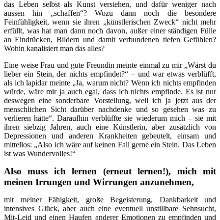
das Leben selbst als Kunst verstehen, und dafür weniger nach
aussen hin „schaffen“? Wozu dann noch die besondere
Feinfühligkeit, wenn sie ihren „künstlerischen Zweck“ nicht mehr
erfüllt, was hat man dann noch davon, außer einer ständigen Fülle
an Eindrücken, Bildern und damit verbundenen tiefen Gefühlen?
Wohin kanalisiert man das alles?
Eine weise Frau und gute Freundin meinte einmal zu mir „Wärst du
lieber ein Stein, der nichts empfindet?“ – und war etwas verblüfft,
als ich lapidar meinte „Ja, warum nicht? Wenn ich nichts empfinden
würde, wäre mir ja auch egal, dass ich nichts empfinde. Es ist nur
deswegen eine sonderbare Vorstellung, weil ich ja jetzt aus der
menschlichen Sicht darüber nachdenke und so gesehen was zu
verlieren hätte“. Daraufhin verblüffte sie wiederum mich – sie mit
ihren siebzig Jahren, auch eine Künstlerin, aber zusätzlich von
Depressionen und anderen Krankheiten gebeutelt, einsam und
mittellos: „Also ich wäre auf keinen Fall gerne ein Stein. Das Leben
ist was Wundervolles!“
Also muss ich lernen (erneut lernen!), mich mit
meinen Irrungen und Wirrungen anzunehmen,
mit meiner Fähigkeit, große Begeisterung, Dankbarkeit und
intensives Glück, aber auch eine eventuell unstillbare Sehnsucht,
Mit-Leid und einen Haufen anderer Emotionen zu empfinden und