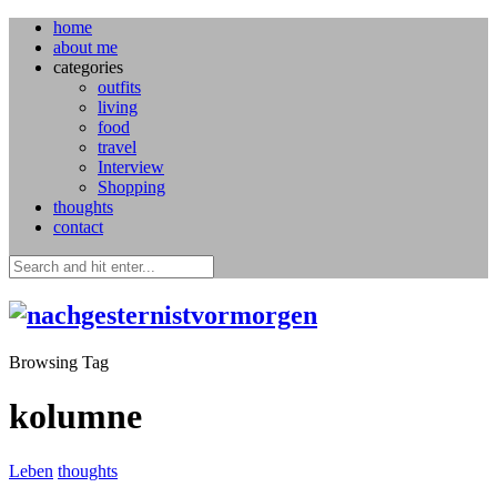
home
about me
categories
outfits
living
food
travel
Interview
Shopping
thoughts
contact
Browsing Tag
kolumne
Leben
thoughts