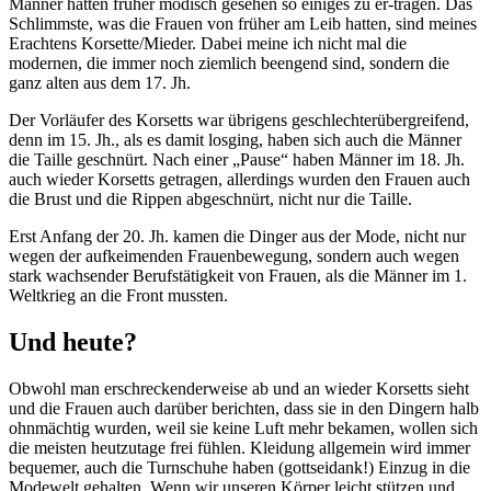
Männer hatten früher modisch gesehen so einiges zu er-tragen. Das
Schlimmste, was die Frauen von früher am Leib hatten, sind meines
Erachtens Korsette/Mieder. Dabei meine ich nicht mal die
modernen, die immer noch ziemlich beengend sind, sondern die
ganz alten aus dem 17. Jh.
Der Vorläufer des Korsetts war übrigens geschlechterübergreifend,
denn im 15. Jh., als es damit losging, haben sich auch die Männer
die Taille geschnürt. Nach einer „Pause“ haben Männer im 18. Jh.
auch wieder Korsetts getragen, allerdings wurden den Frauen auch
die Brust und die Rippen abgeschnürt, nicht nur die Taille.
Erst Anfang der 20. Jh. kamen die Dinger aus der Mode, nicht nur
wegen der aufkeimenden Frauenbewegung, sondern auch wegen
stark wachsender Berufstätigkeit von Frauen, als die Männer im 1.
Weltkrieg an die Front mussten.
Und heute?
Obwohl man erschreckenderweise ab und an wieder Korsetts sieht
und die Frauen auch darüber berichten, dass sie in den Dingern halb
ohnmächtig wurden, weil sie keine Luft mehr bekamen, wollen sich
die meisten heutzutage frei fühlen. Kleidung allgemein wird immer
bequemer, auch die Turnschuhe haben (gottseidank!) Einzug in die
Modewelt gehalten. Wenn wir unseren Körper leicht stützen und