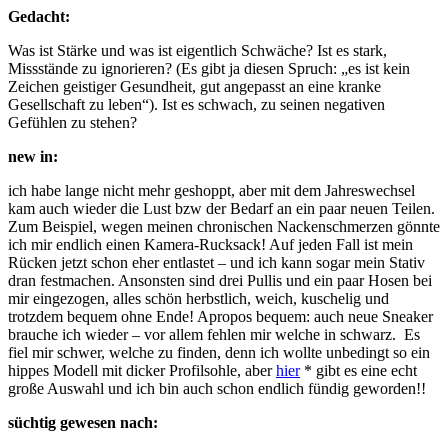
Gedacht:
Was ist Stärke und was ist eigentlich Schwäche? Ist es stark,
Missstände zu ignorieren? (Es gibt ja diesen Spruch: „es ist kein
Zeichen geistiger Gesundheit, gut angepasst an eine kranke
Gesellschaft zu leben“). Ist es schwach, zu seinen negativen
Gefühlen zu stehen?
new in:
ich habe lange nicht mehr geshoppt, aber mit dem Jahreswechsel
kam auch wieder die Lust bzw der Bedarf an ein paar neuen Teilen.
Zum Beispiel, wegen meinen chronischen Nackenschmerzen gönnte
ich mir endlich einen Kamera-Rucksack! Auf jeden Fall ist mein
Rücken jetzt schon eher entlastet – und ich kann sogar mein Stativ
dran festmachen. Ansonsten sind drei Pullis und ein paar Hosen bei
mir eingezogen, alles schön herbstlich, weich, kuschelig und
trotzdem bequem ohne Ende! Apropos bequem: auch neue Sneaker
brauche ich wieder – vor allem fehlen mir welche in schwarz. Es
fiel mir schwer, welche zu finden, denn ich wollte unbedingt so ein
hippes Modell mit dicker Profilsohle, aber
hier
* gibt es eine echt
große Auswahl und ich bin auch schon endlich fündig geworden!!
süchtig gewesen nach: