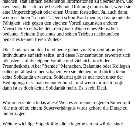
machen, statt einfach bestehende Informationen zu übernehmen, und
zweitens, die sich in die bestehende Ordnung einmischen, wenn sie
eine Ungerechtigkeit oder einen Unsinn feststellen. Ja, auch dann,
wenn es ihnen "schadet". Denn schon Kant meinte, dass gerade die
Fähigkeit, sich gegen den eigenen Vorteil zugunsten anderer
Menschen zu entscheiden, den
freien Willen
eines Menschen
bedeutet. Seinem Egoismus und seinen Trieben nachzugeben,
bedarf es keinen freien Willens.
Die Tendenz und der Trend heute gehen zur Konzentration jedes
Individuums auf sich selbst, und diese Konzentration erweitert sich
höchstens auf die eigene Familie und vielleicht noch den
Freundeskreis. Aber "fremde" Menschen, Bekannte oder Kollegen
sollen gefälligst selber schauen, wo sie bleiben, und dürfen keine
echte Solidarität erwarten. Solidarität gibt es nur noch unter der
Bedingung, dass man einander nützt - und wenn ihr mich fragt:
dann ist es doch keine Solidarität mehr. Es ist ein Deal.
Warum erzähle ich das alles? Weil es zu meiner eigenen Superkraft
(die mir oft zu einem Superverhängnis wird) gehört, die Dinge zu
hinterfragen.
Weitere wichtige Superkräfte, die ich gerne lernen würde, sind: