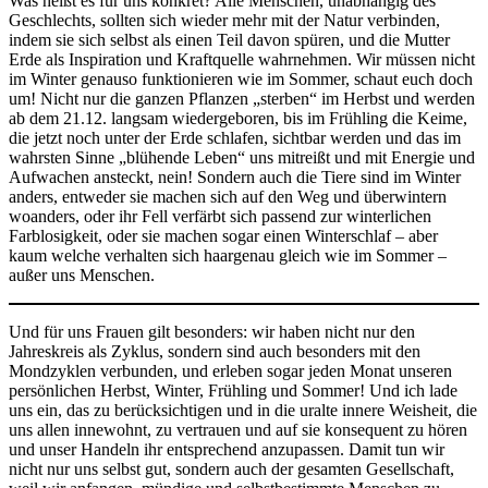
Was heißt es für uns konkret? Alle Menschen, unabhängig des
Geschlechts, sollten sich wieder mehr mit der Natur verbinden,
indem sie sich selbst als einen Teil davon spüren, und die Mutter
Erde als Inspiration und Kraftquelle wahrnehmen. Wir müssen nicht
im Winter genauso funktionieren wie im Sommer, schaut euch doch
um! Nicht nur die ganzen Pflanzen „sterben“ im Herbst und werden
ab dem 21.12. langsam wiedergeboren, bis im Frühling die Keime,
die jetzt noch unter der Erde schlafen, sichtbar werden und das im
wahrsten Sinne „blühende Leben“ uns mitreißt und mit Energie und
Aufwachen ansteckt, nein! Sondern auch die Tiere sind im Winter
anders, entweder sie machen sich auf den Weg und überwintern
woanders, oder ihr Fell verfärbt sich passend zur winterlichen
Farblosigkeit, oder sie machen sogar einen Winterschlaf – aber
kaum welche verhalten sich haargenau gleich wie im Sommer –
außer uns Menschen.
Und für uns Frauen gilt besonders: wir haben nicht nur den
Jahreskreis als Zyklus, sondern sind auch besonders mit den
Mondzyklen verbunden, und erleben sogar jeden Monat unseren
persönlichen Herbst, Winter, Frühling und Sommer! Und ich lade
uns ein, das zu berücksichtigen und in die uralte innere Weisheit, die
uns allen innewohnt, zu vertrauen und auf sie konsequent zu hören
und unser Handeln ihr entsprechend anzupassen. Damit tun wir
nicht nur uns selbst gut, sondern auch der gesamten Gesellschaft,