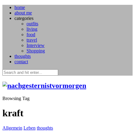
home
about me
categories
outfits
living
food
travel
Interview
Shopping
thoughts
contact
Browsing Tag
kraft
Allgemein
Leben
thoughts