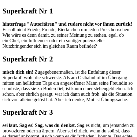
Superkraft Nr 1
hinterfrage "Autoritären" und rudere nicht vor ihnen zurück!
Es soll nicht Friede, Freude, Eierkuchen um jeden Preis herrschen.
Wie wäre es denn damit, zu seiner Meinung zu stehen, egal, ob
ein Chef, ein Influencer oder ein sontiger potenzieller
Nutzbringender sich im gleichen Raum befindet?
Superkraft Nr 2
misch dich ein!
Zugegebenermaßen, ist die Entfaltung dieser
Superkraft wohl die schwerste. Als am Ostbahnhof im Übergang
mitten am hellichten Tage ein angesoffener Mann seine Freundin so
schubste, dass sie zu Boden fiel, ist kaum einer stehengeblieben. Ich
schon, aber ehrlich gesagt, war ich dann auch froh, als die Situation
sich von alleine gelöst hat. Aber ich denke, Mut ist Übungssache.
Superkraft Nr 3
sei laut. Sag es! Sag, was du denkst.
Sag es nicht, um jemanden zu
provozieren oder zu ärgern. Aber sei ehrlich, wenn du spürst, dass
es darauf ankommt. Auch wenn es dir "schaden" könnte. Das echte