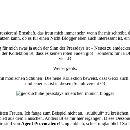
essieren! Ernsthaft, das freut mich immer sehr, wenn ihr mir schreibt, d
tzen kann, ob es für einen Nicht-Blogger eben auch interessant ist, ein
ür mich (was ja auch der Sinn der Pressdays ist – Neues zu entdecken!
n der Kollektion ist, dass es keinen roten Faden gibt – sondern: für
viel :D
Weiter gehts:
ht mit modischen Schuhen! Die neue Kollektion beweist, dass Geox auch
und teuer ist, ist in diesem Schuh vereint <3
eisten Frauen. Ich fange zum Beispiel nicht an, „süüüüüß“ zu kreischen
mplett aus dem Häuschen. Anders ist es mir hier ergangen. Diese Dessou
sie sind von
Agent Provocateur
! Unglaublich, schier unglaublich! So f