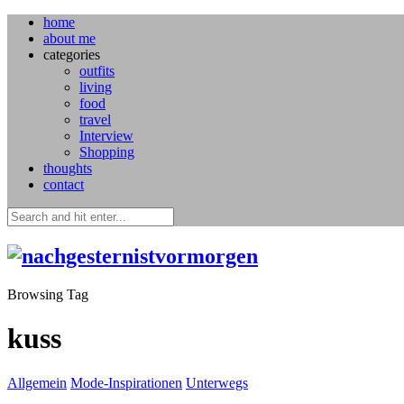
home
about me
categories
outfits
living
food
travel
Interview
Shopping
thoughts
contact
Browsing Tag
kuss
Allgemein
Mode-Inspirationen
Unterwegs