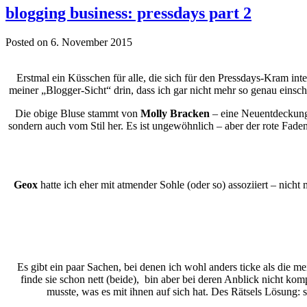
blogging business: pressdays part 2
Posted on 6. November 2015
Erstmal ein Küsschen für alle, die sich für den Pressdays-Kram inter
meiner „Blogger-Sicht“ drin, dass ich gar nicht mehr so genau einschä
Die obige Bluse stammt von
Molly Bracken
– eine Neuentdeckung f
sondern auch vom Stil her. Es ist ungewöhnlich – aber der rote Fade
Geox
hatte ich eher mit atmender Sohle (oder so) assoziiert – nic
Es gibt ein paar Sachen, bei denen ich wohl anders ticke als die m
finde sie schon nett (beide), bin aber bei deren Anblick nicht ko
musste, was es mit ihnen auf sich hat. Des Rätsels Lösung: 