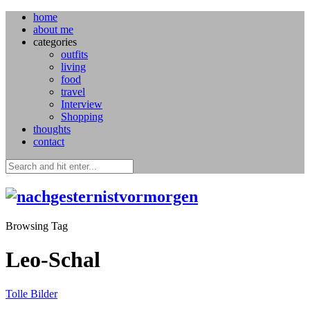
home
about me
categories
outfits
living
food
travel
Interview
Shopping
thoughts
contact
Browsing Tag
Leo-Schal
Tolle Bilder