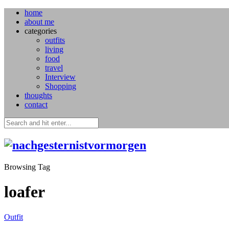
home
about me
categories
outfits
living
food
travel
Interview
Shopping
thoughts
contact
Browsing Tag
loafer
Outfit