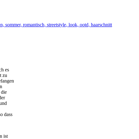
ch es
t zu
efangen
en
 die
der
 und
so dass
 ist