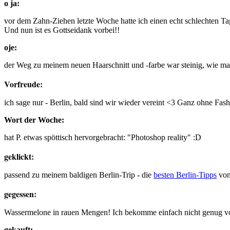
o ja:
vor dem Zahn-Ziehen letzte Woche hatte ich einen echt schlechten T
Und nun ist es Gottseidank vorbei!!
oje:
der Weg zu meinem neuen Haarschnitt und -farbe war steinig, wie m
Vorfreude:
ich sage nur - Berlin, bald sind wir wieder vereint <3 Ganz ohne Fas
Wort der Woche:
hat P. etwas spöttisch hervorgebracht: "Photoshop reality" :D
geklickt:
passend zu meinem baldigen Berlin-Trip - die
besten Berlin-Tipps
von
gegessen:
Wassermelone in rauen Mengen! Ich bekomme einfach nicht genug vo
gekauft: