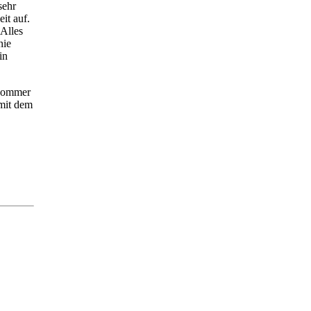
sehr
it auf.
Alles
nie
in
 Sommer
 mit dem