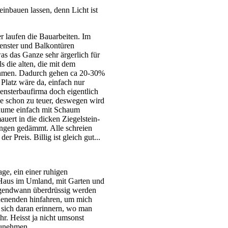
inbauen lassen, denn Licht ist
r laufen die Bauarbeiten. Im
nster und Balkontüren
s das Ganze sehr ärgerlich für
s die alten, die mit dem
ahmen. Dadurch gehen ca 20-30%
 Platz wäre da, einfach nur
Fensterbaufirma doch eigentlich
e schon zu teuer, deswegen wird
iräume einfach mit Schaum
uert in die dicken Ziegelstein-
angen gedämmt. Alle schreien
r Preis. Billig ist gleich gut...
ge, ein einer ruhigen
n-Haus im Umland, mit Garten und
 irgendwann überdrüssig werden
henenden hinfahren, um mich
 sich daran erinnern, wo man
r. Heisst ja nicht umsonst
zunehmen.