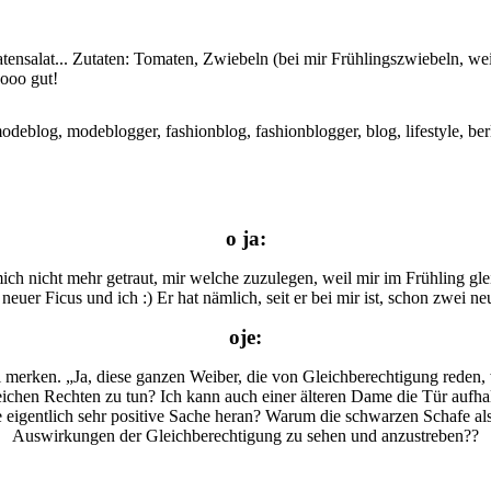
atensalat... Zutaten: Tomaten, Zwiebeln (bei mir Frühlingszwiebeln, w
oooo gut!
o ja:
ich nicht mehr getraut, mir welche zuzulegen, weil mir im Frühling glei
neuer Ficus und ich :) Er hat nämlich, seit er bei mir ist, schon zwei
oje:
merken. „Ja, diese ganzen Weiber, die von Gleichberechtigung reden, w
gleichen Rechten zu tun? Ich kann auch einer älteren Dame die Tür aufha
eigentlich sehr positive Sache heran? Warum die schwarzen Schafe als A
Auswirkungen der Gleichberechtigung zu sehen und anzustreben??