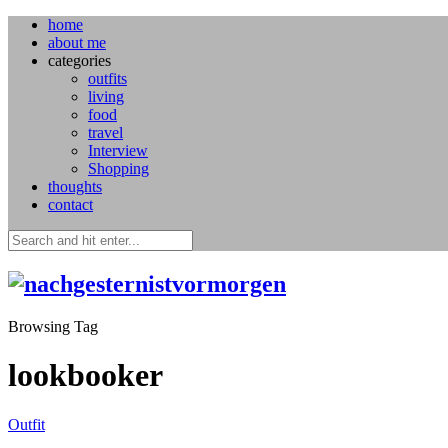
home
about me
categories
outfits
living
food
travel
Interview
Shopping
thoughts
contact
Browsing Tag
lookbooker
Outfit