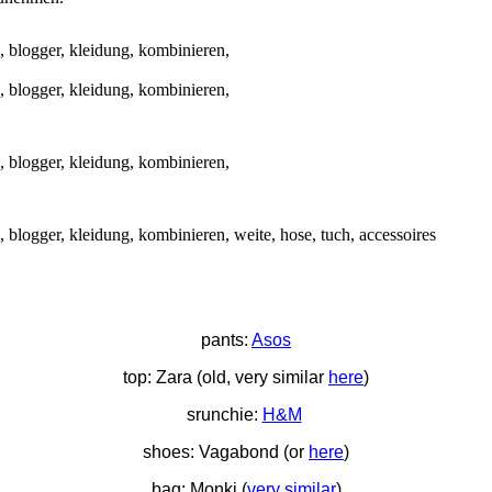
pants:
Asos
top: Zara (old, very similar
here
)
srunchie:
H&M
shoes: Vagabond (or
here
)
bag: Monki (
very similar
)