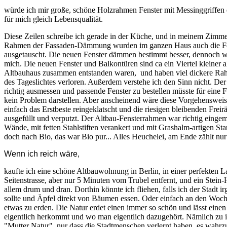
würde ich mir große, schöne Holzrahmen Fenster mit Messinggriffen e
für mich gleich Lebensqualität.
Diese Zeilen schreibe ich gerade in der Küche, und in meinem Zimme
Rahmen der Fassaden-Dämmung wurden im ganzen Haus auch die Fe
ausgetauscht. Die neuen Fenster dämmen bestimmt besser, dennoch wa
mich. Die neuen Fenster und Balkontüren sind ca ein Viertel kleiner al
Altbauhaus zusammen entstanden waren, und haben viel dickere R
des Tageslichtes verloren. Außerdem verstehe ich den Sinn nicht. Der
richtig ausmessen und passende Fenster zu bestellen müsste für eine 
kein Problem darstellen. Aber anscheinend wäre diese Vorgehensweis
einfach das Erstbeste reingeklatscht und die riesigen bleibenden Fre
ausgefüllt und verputzt. Der Altbau-Fensterrahmen war richtig eingema
Wände, mit fetten Stahlstiften verankert und mit Grashalm-artigen St
doch nach Bio, das war Bio pur... Alles Heuchelei, am Ende zählt nur de
Wenn ich reich wäre,
kaufte ich eine schöne Altbauwohnung in Berlin, in einer perfekten La
Seitenstrasse, aber nur 5 Minuten vom Trubel entfernt, und ein Stei
allem drum und dran. Dorthin könnte ich fliehen, falls ich der Stadt
sollte und Äpfel direkt von Bäumen essen. Oder einfach an den Woc
etwas zu erden. Die Natur erdet einen immer so schön und lässt einen
eigentlich herkommt und wo man eigentlich dazugehört. Nämlich zu ih
"Mutter Natur", nur dass die Stadtmenschen verlernt haben, es wahr