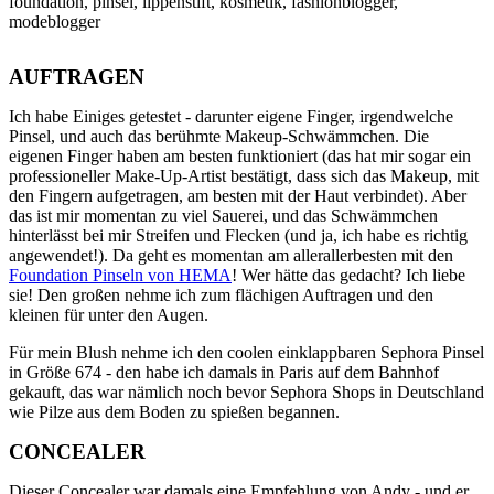
AUFTRAGEN
Ich habe Einiges getestet - darunter eigene Finger, irgendwelche
Pinsel, und auch das berühmte Makeup-Schwämmchen. Die
eigenen Finger haben am besten funktioniert (das hat mir sogar ein
professioneller Make-Up-Artist bestätigt, dass sich das Makeup, mit
den Fingern aufgetragen, am besten mit der Haut verbindet). Aber
das ist mir momentan zu viel Sauerei, und das Schwämmchen
hinterlässt bei mir Streifen und Flecken (und ja, ich habe es richtig
angewendet!). Da geht es momentan am allerallerbesten mit den
Foundation Pinseln von HEMA
! Wer hätte das gedacht? Ich liebe
sie! Den großen nehme ich zum flächigen Auftragen und den
kleinen für unter den Augen.
Für mein Blush nehme ich den coolen einklappbaren Sephora Pinsel
in Größe 674 - den habe ich damals in Paris auf dem Bahnhof
gekauft, das war nämlich noch bevor Sephora Shops in Deutschland
wie Pilze aus dem Boden zu spießen begannen.
CONCEALER
Dieser Concealer war damals eine Empfehlung von Andy - und er