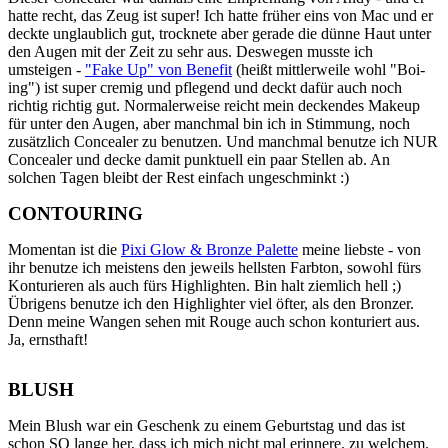
hatte recht, das Zeug ist super! Ich hatte früher eins von Mac und er
deckte unglaublich gut, trocknete aber gerade die dünne Haut unter
den Augen mit der Zeit zu sehr aus. Deswegen musste ich
umsteigen -
"Fake Up" von Benefit
(heißt mittlerweile wohl "Boi-
ing") ist super cremig und pflegend und deckt dafür auch noch
richtig richtig gut. Normalerweise reicht mein deckendes Makeup
für unter den Augen, aber manchmal bin ich in Stimmung, noch
zusätzlich Concealer zu benutzen. Und manchmal benutze ich NUR
Concealer und decke damit punktuell ein paar Stellen ab. An
solchen Tagen bleibt der Rest einfach ungeschminkt :)
CONTOURING
Momentan ist die
Pixi Glow & Bronze Palette
meine liebste - von
ihr benutze ich meistens den jeweils hellsten Farbton, sowohl fürs
Konturieren als auch fürs Highlighten. Bin halt ziemlich hell ;)
Übrigens benutze ich den Highlighter viel öfter, als den Bronzer.
Denn meine Wangen sehen mit Rouge auch schon konturiert aus.
Ja, ernsthaft!
BLUSH
Mein Blush war ein Geschenk zu einem Geburtstag und das ist
schon SO lange her, dass ich mich nicht mal erinnere, zu welchem.