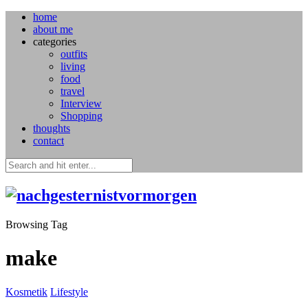
home
about me
categories
outfits
living
food
travel
Interview
Shopping
thoughts
contact
Browsing Tag
make
Kosmetik
Lifestyle