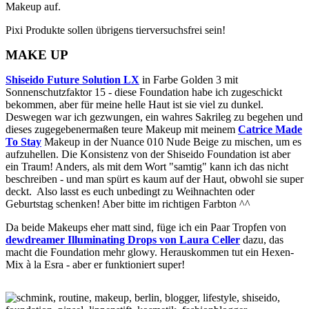
Makeup auf.
Pixi Produkte sollen übrigens tierversuchsfrei sein!
MAKE UP
Shiseido Future Solution LX
in Farbe Golden 3 mit
Sonnenschutzfaktor 15 - diese Foundation habe ich zugeschickt
bekommen, aber für meine helle Haut ist sie viel zu dunkel.
Deswegen war ich gezwungen, ein wahres Sakrileg zu begehen und
dieses zugegebenermaßen teure Makeup mit meinem
Catrice
Made
To Stay
Makeup in der Nuance 010 Nude Beige zu mischen, um es
aufzuhellen. Die Konsistenz von der Shiseido Foundation ist aber
ein Traum! Anders, als mit dem Wort "samtig" kann ich das nicht
beschreiben - und man spürt es kaum auf der Haut, obwohl sie super
deckt. Also lasst es euch unbedingt zu Weihnachten oder
Geburtstag schenken! Aber bitte im richtigen Farbton ^^
Da beide Makeups eher matt sind, füge ich ein Paar Tropfen von
dewdreamer Illuminating Drops von Laura Celler
dazu, das
macht die Foundation mehr glowy. Herauskommen tut ein Hexen-
Mix à la Esra - aber er funktioniert super!