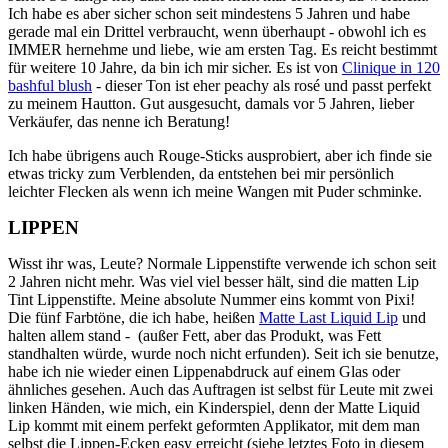
Ich habe es aber sicher schon seit mindestens 5 Jahren und habe
gerade mal ein Drittel verbraucht, wenn überhaupt - obwohl ich es
IMMER hernehme und liebe, wie am ersten Tag. Es reicht bestimmt
für weitere 10 Jahre, da bin ich mir sicher. Es ist von
Clinique in 120
bashful blush
- dieser Ton ist eher peachy als rosé und passt perfekt
zu meinem Hautton. Gut ausgesucht, damals vor 5 Jahren, lieber
Verkäufer, das nenne ich Beratung!
Ich habe übrigens auch Rouge-Sticks ausprobiert, aber ich finde sie
etwas tricky zum Verblenden, da entstehen bei mir persönlich
leichter Flecken als wenn ich meine Wangen mit Puder schminke.
LIPPEN
Wisst ihr was, Leute? Normale Lippenstifte verwende ich schon seit
2 Jahren nicht mehr. Was viel viel besser hält, sind die matten Lip
Tint Lippenstifte. Meine absolute Nummer eins kommt von Pixi!
Die fünf Farbtöne, die ich habe, heißen
Matte Last Liquid Lip
und
halten allem stand - (außer Fett, aber das Produkt, was Fett
standhalten würde, wurde noch nicht erfunden). Seit ich sie benutze,
habe ich nie wieder einen Lippenabdruck auf einem Glas oder
ähnliches gesehen. Auch das Auftragen ist selbst für Leute mit zwei
linken Händen, wie mich, ein Kinderspiel, denn der Matte Liquid
Lip kommt mit einem perfekt geformten Applikator, mit dem man
selbst die Lippen-Ecken easy erreicht (siehe letztes Foto in diesem