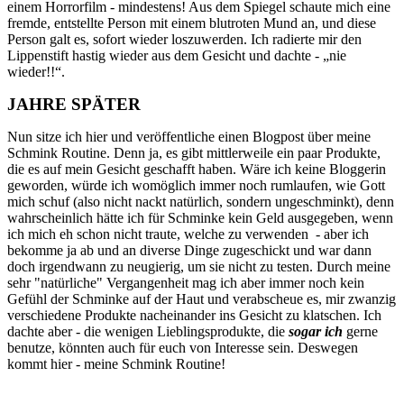
einem Horrorfilm - mindestens! Aus dem Spiegel schaute mich eine
fremde, entstellte Person mit einem blutroten Mund an, und diese
Person galt es, sofort wieder loszuwerden. Ich radierte mir den
Lippenstift hastig wieder aus dem Gesicht und dachte - „nie
wieder!!“.
JAHRE SPÄTER
Nun sitze ich hier und veröffentliche einen Blogpost über meine
Schmink Routine. Denn ja, es gibt mittlerweile ein paar Produkte,
die es auf mein Gesicht geschafft haben. Wäre ich keine Bloggerin
geworden, würde ich womöglich immer noch rumlaufen, wie Gott
mich schuf (also nicht nackt natürlich, sondern ungeschminkt), denn
wahrscheinlich hätte ich für Schminke kein Geld ausgegeben, wenn
ich mich eh schon nicht traute, welche zu verwenden - aber ich
bekomme ja ab und an diverse Dinge zugeschickt und war dann
doch irgendwann zu neugierig, um sie nicht zu testen. Durch meine
sehr "natürliche" Vergangenheit mag ich aber immer noch kein
Gefühl der Schminke auf der Haut und verabscheue es, mir zwanzig
verschiedene Produkte nacheinander ins Gesicht zu klatschen. Ich
dachte aber - die wenigen Lieblingsprodukte, die
sogar ich
gerne
benutze, könnten auch für euch von Interesse sein. Deswegen
kommt hier - meine Schmink Routine!