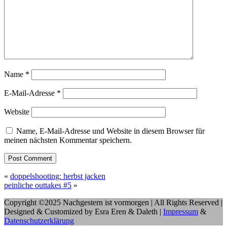
Name
*
E-Mail-Adresse
*
Website
Name, E-Mail-Adresse und Website in diesem Browser für
meinen nächsten Kommentar speichern.
«
doppelshooting: herbst jacken
peinliche outtakes #5
»
Copyright ©2025 Nachgestern ist vormorgen | All Rights Reserved |
Designed & Customized by Esra Eren & Daleth |
Impressum
&
Datenschutzerklärung