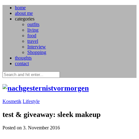
home
about me
categories
outfits
living
food
travel
Interview
Shopping
thoughts
contact
Kosmetik
Lifestyle
test & giveaway: sleek makeup
Posted on 3. November 2016