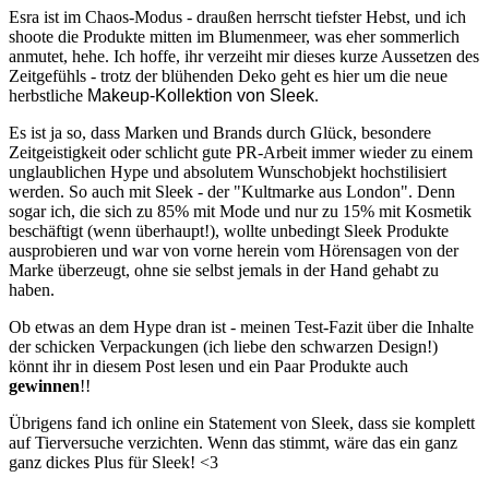
Esra ist im Chaos-Modus - draußen herrscht tiefster Hebst, und ich
shoote die Produkte mitten im Blumenmeer, was eher sommerlich
anmutet, hehe. Ich hoffe, ihr verzeiht mir dieses kurze Aussetzen des
Zeitgefühls - trotz der blühenden Deko geht es hier um die neue
herbstliche
Makeup-Kollektion von Sleek
.
Es ist ja so, dass Marken und Brands durch Glück, besondere
Zeitgeistigkeit oder schlicht gute PR-Arbeit immer wieder zu einem
unglaublichen Hype und absolutem Wunschobjekt hochstilisiert
werden. So auch mit Sleek - der "Kultmarke aus London". Denn
sogar ich, die sich zu 85% mit Mode und nur zu 15% mit Kosmetik
beschäftigt (wenn überhaupt!), wollte unbedingt Sleek Produkte
ausprobieren und war von vorne herein vom Hörensagen von der
Marke überzeugt, ohne sie selbst jemals in der Hand gehabt zu
haben.
Ob etwas an dem Hype dran ist - meinen Test-Fazit über die Inhalte
der schicken Verpackungen (ich liebe den schwarzen Design!)
könnt ihr in diesem Post lesen und ein Paar Produkte auch
gewinnen
!!
Übrigens fand ich online ein Statement von Sleek, dass sie komplett
auf Tierversuche verzichten. Wenn das stimmt, wäre das ein ganz
ganz dickes Plus für Sleek! <3