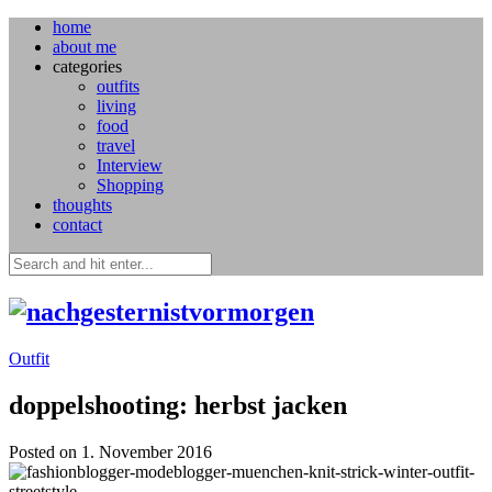
home
about me
categories
outfits
living
food
travel
Interview
Shopping
thoughts
contact
Outfit
doppelshooting: herbst jacken
Posted on 1. November 2016