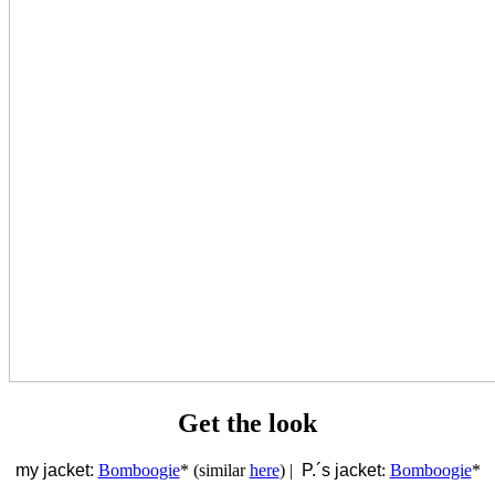
Get the look
my jacket:
Bomboogie
* (similar
here
) |
P.´s jacket
:
Bomboogie
*