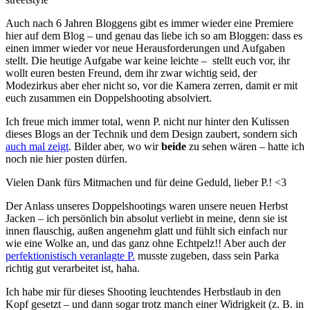
Auch nach 6 Jahren Bloggens gibt es immer wieder eine Premiere
hier auf dem Blog – und genau das liebe ich so am Bloggen: dass es
einen immer wieder vor neue Herausforderungen und Aufgaben
stellt. Die heutige Aufgabe war keine leichte – stellt euch vor, ihr
wollt euren besten Freund, dem ihr zwar wichtig seid, der
Modezirkus aber eher nicht so, vor die Kamera zerren, damit er mit
euch zusammen ein Doppelshooting absolviert.
Ich freue mich immer total, wenn P. nicht nur hinter den Kulissen
dieses Blogs an der Technik und dem Design zaubert, sondern sich
auch mal zeigt
. Bilder aber, wo wir
beide
zu sehen wären – hatte ich
noch nie hier posten dürfen.
Vielen Dank fürs Mitmachen und für deine Geduld, lieber P.! <3
Der Anlass unseres Doppelshootings waren unsere neuen Herbst
Jacken – ich persönlich bin absolut verliebt in meine, denn sie ist
innen flauschig, außen angenehm glatt und fühlt sich einfach nur
wie eine Wolke an, und das ganz ohne Echtpelz!! Aber auch der
perfektionistisch veranlagte P.
musste zugeben, dass sein Parka
richtig gut verarbeitet ist, haha.
Ich habe mir für dieses Shooting leuchtendes Herbstlaub in den
Kopf gesetzt – und dann sogar trotz manch einer Widrigkeit (z. B. in