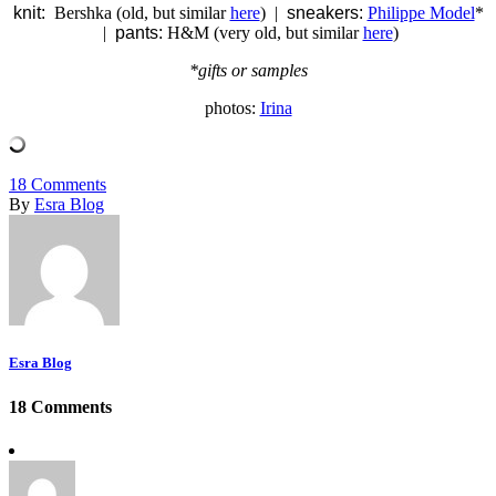
knit:
Bershka (old, but similar
here
) |
sneakers:
Philippe Model
*
|
pants:
H&M (very old, but similar
here
)
*gifts or samples
photos:
Irina
18
Comments
By
Esra Blog
Esra Blog
18 Comments