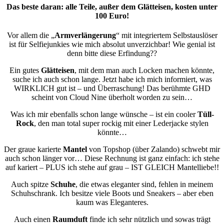
Das beste daran: alle Teile, außer dem Glätteisen, kosten unter
100 Euro!
Vor allem die „
Armverlängerung
“ mit integriertem Selbstauslöser
ist für Selfiejunkies wie mich absolut unverzichbar! Wie genial ist
denn bitte diese Erfindung??
Ein gutes
Glätteisen
, mit dem man auch Locken machen könnte,
suche ich auch schon lange. Jetzt habe ich mich informiert, was
WIRKLICH gut ist – und Überraschung! Das berühmte GHD
scheint von Cloud Nine überholt worden zu sein…
Was ich mir ebenfalls schon lange wünsche – ist ein cooler
Tüll-
Rock
, den man total super rockig mit einer Lederjacke stylen
könnte…
Der graue karierte
Mantel
von Topshop (über Zalando) schwebt mir
auch schon länger vor… Diese Rechnung ist ganz einfach: ich stehe
auf kariert – PLUS ich stehe auf grau – IST GLEICH Mantelliebe!!
Auch spitze
Schuhe
, die etwas eleganter sind, fehlen in meinem
Schuhschrank. Ich besitze viele Boots und Sneakers – aber eben
kaum was Eleganteres.
Auch einen
Raumduft
finde ich sehr nützlich und sowas trägt