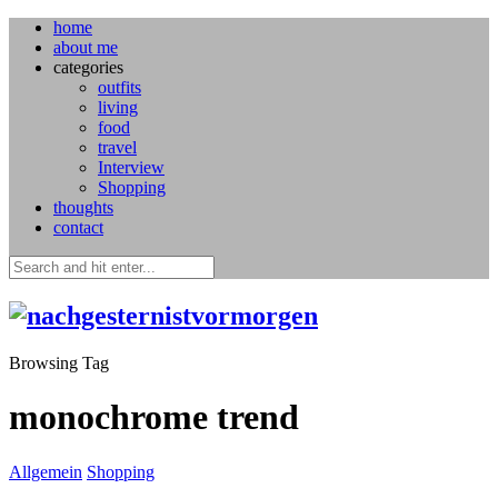
home
about me
categories
outfits
living
food
travel
Interview
Shopping
thoughts
contact
Browsing Tag
monochrome trend
Allgemein
Shopping