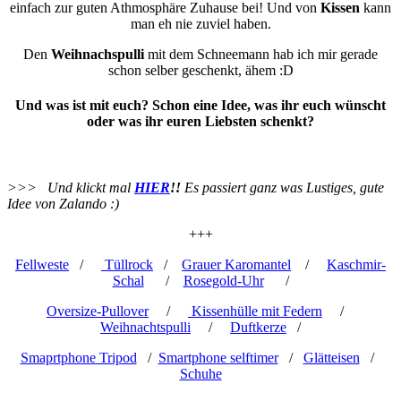
einfach zur guten Athmosphäre Zuhause bei! Und von
Kissen
kann
man eh nie zuviel haben.
Den
Weihnachspulli
mit dem Schneemann hab ich mir gerade
schon selber geschenkt, ähem :D
Und was ist mit euch? Schon eine Idee, was ihr euch wünscht
oder was ihr euren Liebsten schenkt?
>>> Und klickt mal
HIER
!!
Es passiert ganz was Lustiges, gute
Idee von Zalando :)
+++
Fellweste
/
Tüllrock
/
Grauer Karomantel
/
Kaschmir-
Schal
/
Rosegold-Uhr
/
Oversize-Pullover
/
Kissenhülle mit Federn
/
Weihnachtspulli
/
Duftkerze
/
Smaprtphone Tripod
/
Smartphone selftimer
/
Glätteisen
/
Schuhe