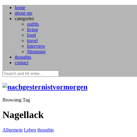
home
about me
categories
outfits
living
food
travel
Interview
Shopping
thoughts
contact
Browsing Tag
Nagellack
Allgemein
Leben
thoughts