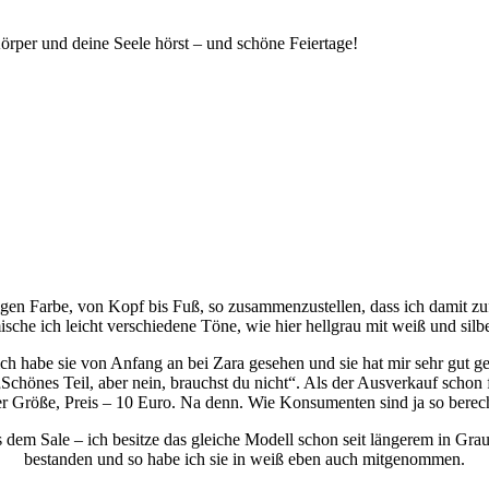
Körper und deine Seele hörst – und schöne Feiertage!
zigen Farbe, von Kopf bis Fuß, so zusammenzustellen, dass ich damit zuf
ische ich leicht verschiedene Töne, wie hier hellgrau mit weiß und silbe
ch habe sie von Anfang an bei Zara gesehen und sie hat mir sehr gut gef
„Schönes Teil, aber nein, brauchst du nicht“. Als der Ausverkauf schon 
er Größe, Preis – 10 Euro. Na denn. Wie Konsumenten sind ja so berech
em Sale – ich besitze das gleiche Modell schon seit längerem in Grau, u
bestanden und so habe ich sie in weiß eben auch mitgenommen.