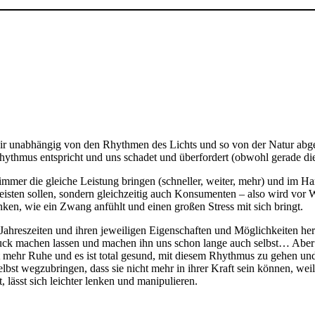
d wir unabhängig von den Rhythmen des Lichts und so von der Natur abg
hythmus entspricht und uns schadet und überfordert (obwohl gerade d
immer die gleiche Leistung bringen (schneller, weiter, mehr) und im Ha
sten sollen, sondern gleichzeitig auch Konsumenten – also wird vor W
enken, wie ein Zwang anfühlt und einen großen Stress mit sich bringt.
 Jahreszeiten und ihren jeweiligen Eigenschaften und Möglichkeiten h
ck machen lassen und machen ihn uns schon lange auch selbst… Aber du
t mehr Ruhe und es ist total gesund, mit diesem Rhythmus zu gehen un
lbst wegzubringen, dass sie nicht mehr in ihrer Kraft sein können, wei
 lässt sich leichter lenken und manipulieren.