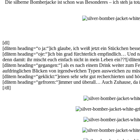
Die silberne Bomberjacke ist schon was Besonderes – ich steh ja tot
[dl]
[dlitem heading=“o ja:“]ich glaube, ich weiß jetzt ein Stückchen bess
[dlitem heading=“oje:“]ich bin grad fürchterlich empfindlich… Und na
denn damit: ihr mischt euch einfach nicht in mein Leben ein??![/dlite
[dlitem heading=“gegangen:“] als es nach einem Drink weiter zum Fei
aufdringlichen Blicken von irgendwelchen Typen ausweichen zu müsse
[dlitem heading=“geklickt:“]einen sehr sehr gut recherchierten und h
[dlitem heading=“gefroren:“]immer und überall… Auch Zuhause, da i
[/dl]