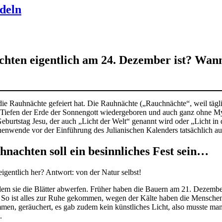
ndeln
chten eigentlich am 24. Dezember ist? Wan
m die Rauhnächte gefeiert hat. Die Rauhnächte („Rauchnächte“, weil tä
 Tiefen der Erde der Sonnengott wiedergeboren und auch ganz ohne My
 Geburtstag Jesu, der auch „Licht der Welt“ genannt wird oder „Licht in 
enwende vor der Einführung des Julianischen Kalenders tatsächlich au
hnachten soll ein besinnliches Fest sein…
igentlich her? Antwort: von der Natur selbst!
ndem sie die Blätter abwerfen. Früher haben die Bauern am 21. Dezemb
. So ist alles zur Ruhe gekommen, wegen der Kälte haben die Menschen
en, geräuchert, es gab zudem kein künstliches Licht, also musste man
.