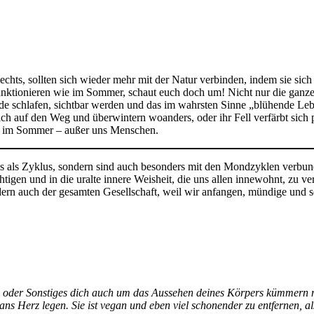
ts, sollten sich wieder mehr mit der Natur verbinden, indem sie sich s
nktionieren wie im Sommer, schaut euch doch um! Nicht nur die ganz
Erde schlafen, sichtbar werden und das im wahrsten Sinne „blühende Le
ch auf den Weg und überwintern woanders, oder ihr Fell verfärbt sich p
ie im Sommer – außer uns Menschen.
eis als Zyklus, sondern sind auch besonders mit den Mondzyklen verbu
tigen und in die uralte innere Weisheit, die uns allen innewohnt, zu v
ndern auch der gesamten Gesellschaft, weil wir anfangen, mündige und 
n oder Sonstiges dich auch um das Aussehen deines Körpers kümmern mö
ans Herz legen. Sie ist vegan und eben viel schonender zu entfernen, a