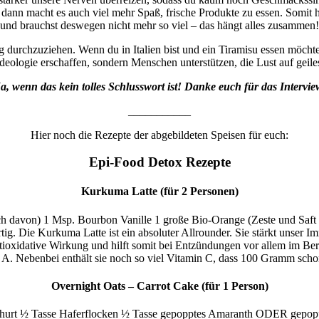
nn macht es auch viel mehr Spaß, frische Produkte zu essen. Somit 
und brauchst deswegen nicht mehr so viel – das hängt alles zusammen!
durchzuziehen. Wenn du in Italien bist und ein Tiramisu essen möchtest
deologie erschaffen, sondern Menschen unterstützen, die Lust auf geil
a, wenn das kein tolles Schlusswort ist! Danke euch für das Intervie
___________
Hier noch die Rezepte der abgebildeten Speisen für euch:
Epi-Food Detox Rezepte
Kurkuma Latte (für 2 Personen)
davon) 1 Msp. Bourbon Vanille 1 große Bio-Orange (Zeste und Saft d
g. Die Kurkuma Latte ist ein absoluter Allrounder. Sie stärkt unser 
 antioxidative Wirkung und hilft somit bei Entzündungen vor allem im 
A. Nebenbei enthält sie noch so viel Vitamin C, dass 100 Gramm schon
Overnight Oats – Carrot Cake (für 1 Person)
ghurt ½ Tasse Haferflocken ½ Tasse gepopptes Amaranth ODER gepop