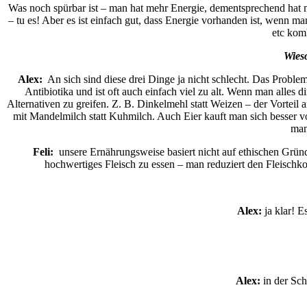
Was noch spürbar ist – man hat mehr Energie, dementsprechend hat ma
– tu es! Aber es ist einfach gut, dass Energie vorhanden ist, wenn m
etc komb
Wieso
Alex:
An sich sind diese drei Dinge ja nicht schlecht. Das Problem
Antibiotika und ist oft auch einfach viel zu alt. Wenn man alles 
Alternativen zu greifen. Z. B. Dinkelmehl statt Weizen – der Vorteil
mit Mandelmilch statt Kuhmilch. Auch Eier kauft man sich besser v
man
Feli:
unsere Ernährungsweise basiert nicht auf ethischen Gründen.
hochwertiges Fleisch zu essen – man reduziert den Fleischkon
Alex:
ja klar! E
Alex:
in der Sch