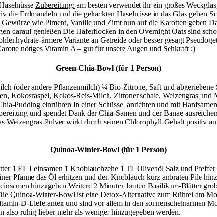
 Haselnüsse
Zubereitung:
am besten verwendet ihr ein großes Weckglas, 
iv die Erdmandeln und die gehackten Haselnüsse in das Glas geben Sc
en Gewürze wie Piment, Vanille und Zimt nun auf die Karotten geben 
en darauf genießen Die Haferflocken in den Overnight Oats sind schon s
hlenhydrate-ärmere Variante an Getreide oder besser gesagt Pseudogetr
rotte nötiges Vitamin A – gut für unsere Augen und Sehkraft ;)
Green-Chia-Bowl (für 1 Person)
h (oder andere Pflanzenmilch) ¼ Bio-Zitrone, Saft und abgeriebene
n, Kokosraspel, Kokos-Reis-Milch, Zitronenschale, Weizengras und M
 Chia-Pudding einrühren In einer Schüssel anrichten und mit Hanfsame
rbereitung und spendet Dank der Chia-Samen und der Banae ausreichen
 Weizengras-Pulver wirkt durch seinen Chlorophyll-Gehalt positiv auf 
Quinoa-Winter-Bowl (für 1 Person)
ter 1 EL Leinsamen 1 Knoblauchzehe 1 TL Olivenöl Salz und Pfeffer
er Pfanne das Öl erhitzen und den Knoblauch kurz anbraten Pile hinzu
einsamen hinzugeben Weitere 2 Minuten braten Basilikum-Blätter gro
n Die Quinoa-Winter-Bowl ist eine Detox-Alternative zum Rührei am Mo
Vitamin-D-Lieferanten und sind vor allem in den sonnenscheinarmen M
n also ruhig lieber mehr als weniger hinzugegeben werden.