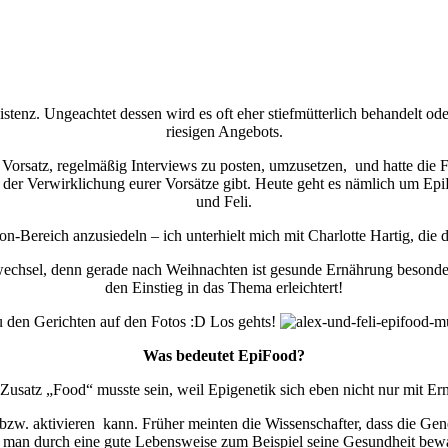
tenz. Ungeachtet dessen wird es oft eher stiefmütterlich behandelt oder
riesigen Angebots.
 Vorsatz, regelmäßig Interviews zu posten, umzusetzen, und hatte die F
ei der Verwirklichung eurer Vorsätze gibt. Heute geht es nämlich um E
und Feli.
on-Bereich anzusiedeln – ich unterhielt mich mit Charlotte Hartig, die
echsel, denn gerade nach Weihnachten ist gesunde Ernährung besonders 
den Einstieg in das Thema erleichtert!
u den Gerichten auf den Fotos :D Los gehts!
Was bedeutet EpiFood?
Zusatz „Food“ musste sein, weil Epigenetik sich eben nicht nur mit Er
zw. aktivieren kann. Früher meinten die Wissenschafter, dass die Gene 
 man durch eine gute Lebensweise zum Beispiel seine Gesundheit bew