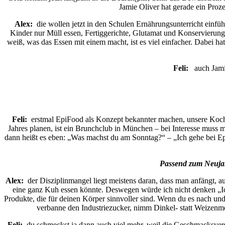
Jamie Oliver hat gerade ein Pr
Alex:
die wollen jetzt in den Schulen Ernährungsunterricht einfüh
Kinder nur Müll essen, Fertiggerichte, Glutamat und Konservierung
weiß, was das Essen mit einem macht, ist es viel einfacher. Dabei ha
Feli:
auch Jamie 
Feli:
erstmal EpiFood als Konzept bekannter machen, unsere Kochk
Jahres planen, ist ein Brunchclub in München – bei Interesse muss
dann heißt es eben: „Was machst du am Sonntag?“ – „Ich gehe bei E
Passend zum Neujahr
Alex:
der Disziplinmangel liegt meistens daran, dass man anfängt, 
eine ganz Kuh essen könnte. Deswegen würde ich nicht denken „Ich
Produkte, die für deinen Körper sinnvoller sind. Wenn du es nach un
verbanne den Industriezucker, nimm Dinkel- statt Weizenme
Feli:
du schmeckst ja dann auch viel mehr, weil die Geschmacksverst