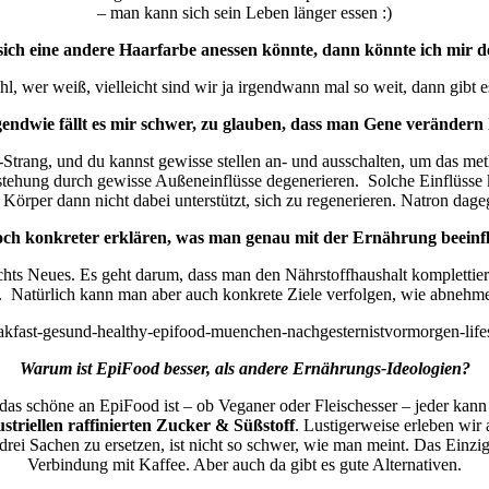
– man kann sich sein Leben länger essen :)
ch eine andere Haarfarbe anessen könnte, dann könnte ich mir de
l, wer weiß, vielleicht sind wir ja irgendwann mal so weit, dann gibt 
gendwie fällt es mir schwer, zu glauben, dass man Gene veränder
Strang, und du kannst gewisse stellen an- und ausschalten, um das met
tehung durch gewisse Außeneinflüsse degenerieren. Solche Einflüsse k
 Körper dann nicht dabei unterstützt, sich zu regenerieren. Natron dage
och konkreter erklären, was man genau mit der Ernährung beeinf
ichts Neues. Es geht darum, dass man den Nährstoffhaushalt komplettie
 Natürlich kann man aber auch konkrete Ziele verfolgen, wie abnehmen,
Warum ist EpiFood besser, als andere Ernährungs-Ideologien?
das schöne an EpiFood ist – ob Veganer oder Fleischesser – jeder kann
triellen raffinierten Zucker & Süßstoff
. Lustigerweise erleben wir
rei Sachen zu ersetzen, ist nicht so schwer, wie man meint. Das Einzig
Verbindung mit Kaffee. Aber auch da gibt es gute Alternativen.