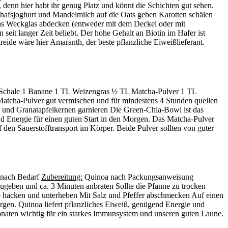
denn hier habt ihr genug Platz und könnt die Schichten gut sehen.
hafsjoghurt und Mandelmilch auf die Oats geben Karotten schälen
Das Weckglas abdecken (entweder mit dem Deckel oder mit
eit langer Zeit beliebt. Der hohe Gehalt an Biotin im Hafer ist
eide wäre hier Amaranth, der beste pflanzliche Eiweißlieferant.
 Schale 1 Banane 1 TL Weizengras ½ TL Matcha-Pulver 1 TL
atcha-Pulver gut vermischen und für mindestens 4 Stunden quellen
n und Granatapfelkernen garnieren Die Green-Chia-Bowl ist das
d Energie für einen guten Start in den Morgen. Das Matcha-Pulver
den Sauerstofftransport im Körper. Beide Pulver sollten von guter
 nach Bedarf
Zubereitung:
Quinoa nach Packungsanweisung
geben und ca. 3 Minuten anbraten Sollte die Pfanne zu trocken
b hacken und unterheben Mit Salz und Pfeffer abschmecken Auf einen
rgen. Quinoa liefert pflanzliches Eiweiß, genügend Energie und
onaten wichtig für ein starkes Immunsystem und unseren guten Laune.