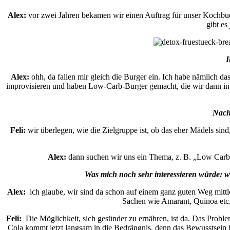
Alex:
vor zwei Jahren bekamen wir einen Auftrag für unser Kochbuch
gibt es
I
Alex:
ohh, da fallen mir gleich die Burger ein. Ich habe nämlich 
improvisieren und haben Low-Carb-Burger gemacht, die wir dann in Sa
Nach 
Feli:
wir überlegen, wie die Zielgruppe ist, ob das eher Mädels sind
Alex:
dann suchen wir uns ein Thema, z. B. „Low Carb“ 
Was mich noch sehr interessieren würde: w
Alex:
ich glaube, wir sind da schon auf einem ganz guten Weg mittl
Sachen wie Amarant, Quinoa etc.
Feli:
Die Möglichkeit, sich gesünder zu ernähren, ist da. Das Prob
Cola kommt jetzt langsam in die Bedrängnis, denn das Bewusstsein 