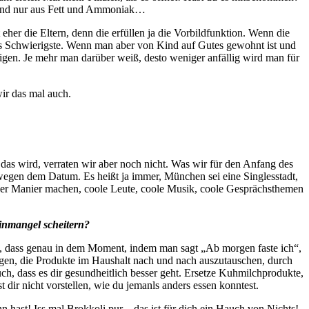
tand nur aus Fett und Ammoniak…
eher die Eltern, denn die erfüllen ja die Vorbildfunktion. Wenn die
das Schwierigste. Wenn man aber von Kind auf Gutes gewohnt ist und
ftigen. Je mehr man darüber weiß, desto weniger anfällig wird man für
ir das mal auch.
s wird, verraten wir aber noch nicht. Was wir für den Anfang des
wegen dem Datum. Es heißt ja immer, München sei eine Singlesstadt,
ner Manier machen, coole Leute, coole Musik, coole Gesprächsthemen
linmangel scheitern?
s, dass genau in dem Moment, indem man sagt „Ab morgen faste ich“,
ngen, die Produkte im Haushalt nach und nach auszutauschen, durch
h, dass es dir gesundheitlich besser geht. Ersetze Kuhmilchprodukte,
ir nicht vorstellen, wie du jemanls anders essen konntest.
ast! Iss mal Brokkoli pur – das ist für dich ein Hauch von Nichts!