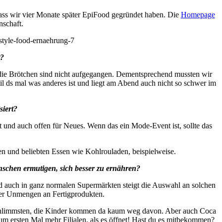
dass wir vier Monate später EpiFood gegründet haben. Die
Homepage
nschaft.
t?
d die Brötchen sind nicht aufgegangen. Dementsprechend mussten wir
il ds mal was anderes ist und liegt am Abend auch nicht so schwer im
siert?
t und auch offen für Neues. Wenn das ein Mode-Event ist, sollte das
n und beliebten Essen wie Kohlrouladen, beispielweise.
nschen ermutigen, sich besser zu ernähren?
nd auch in ganz normalen Supermärkten steigt die Auswahl an solchen
der Unmengen an Fertigprodukten.
e Schlimmsten, die Kinder kommen da kaum weg davon. Aber auch Coca
m ersten Mal mehr Filialen, als es öffnet! Hast du es mitbekommen?