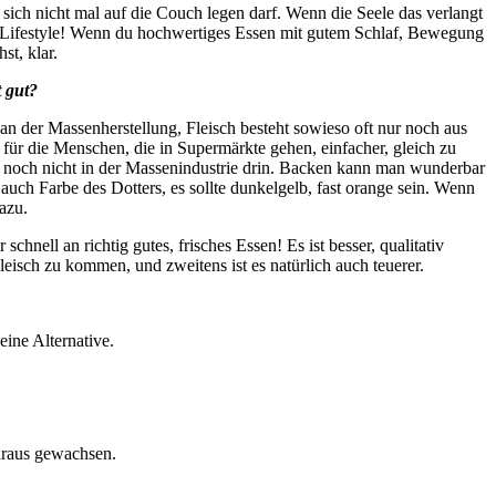
sich nicht mal auf die Couch legen darf. Wenn die Seele das verlangt
 ein Lifestyle! Wenn du hochwertiges Essen mit gutem Schlaf, Bewegung
st, klar.
t gut?
an der Massenherstellung, Fleisch besteht sowieso oft nur noch aus
s für die Menschen, die in Supermärkte gehen, einfacher, gleich zu
ist noch nicht in der Massenindustrie drin. Backen kann man wunderbar
ch Farbe des Dotters, es sollte dunkelgelb, fast orange sein. Wenn
azu.
hnell an richtig gutes, frisches Essen! Es ist besser, qualitativ
leisch zu kommen, und zweitens ist es natürlich auch teuerer.
eine Alternative.
araus gewachsen.