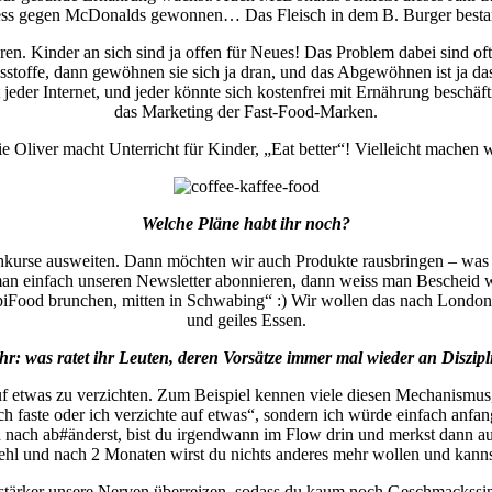
ozess gegen McDonalds gewonnen… Das Fleisch in dem B. Burger bes
ren. Kinder an sich sind ja offen für Neues! Das Problem dabei sind oft 
sstoffe, dann gewöhnen sie sich ja dran, und das Abgewöhnen ist ja 
t jeder Internet, und jeder könnte sich kostenfrei mit Ernährung beschä
das Marketing der Fast-Food-Marken.
Oliver macht Unterricht für Kinder, „Eat better“! Vielleicht machen w
Welche Pläne habt ihr noch?
urse ausweiten. Dann möchten wir auch Produkte rausbringen – was da
 man einfach unseren Newsletter abonnieren, dann weiss man Bescheid 
piFood brunchen, mitten in Schwabing“ :) Wir wollen das nach Londo
und geiles Essen.
: was ratet ihr Leuten, deren Vorsätze immer mal wieder an Diszip
auf etwas zu verzichten. Zum Beispiel kennen viele diesen Mechanismu
 faste oder ich verzichte auf etwas“, sondern ich würde einfach anfa
d nach ab#änderst, bist du irgendwann im Flow drin und merkst dann auc
hl und nach 2 Monaten wirst du nichts anderes mehr wollen und kannst d
ärker unsere Nerven überreizen, sodass du kaum noch Geschmackssinn h