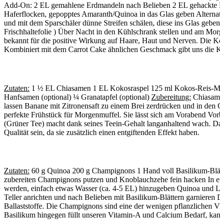
Add-On: 2 EL gemahlene Erdmandeln nach Belieben 2 EL gehackte
Haferflocken, gepopptes Amaranth/Quinoa in das Glas geben Alternat
und mit dem Sparschäler dünne Streifen schälen, diese ins Glas geb
Frischhaltefolie ) Über Nacht in den Kühlschrank stellen und am Morg
bekannt für die positive Wirkung auf Haare, Haut und Nerven. Die Ko
Kombiniert mit dem Carrot Cake ähnlichen Geschmack gibt uns die Ka
Zutaten:
1 ½ EL Chiasamen 1 EL Kokosraspel 125 ml Kokos-Reis-Milc
Hanfsamen (optional) ¼ Granatapfel (optional)
Zubereitung:
Chiasame
lassen Banane mit Zitronensaft zu einem Brei zerdrücken und in den
perfekte Frühstück für Morgenmuffel. Sie lässt sich am Vorabend Vo
(Grüner Tee) macht dank seines Teein-Gehalt langanhaltend wach. Das
Qualität sein, da sie zusätzlich einen entgiftenden Effekt haben.
Zutaten:
60 g Quinoa 200 g Champignons 1 Hand voll Basilikum-Blät
zubereiten Champignons putzen und Knoblauchzehe fein hacken In ein
werden, einfach etwas Wasser (ca. 4-5 EL) hinzugeben Quinoa und L
Teller anrichten und nach Belieben mit Basilikum-Blättern garniere
Ballaststoffe. Die Champignons sind eine der wenigen pflanzlichen 
Basilikum hingegen füllt unseren Vitamin-A und Calcium Bedarf, kan