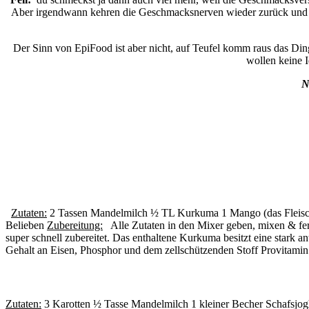
Aber irgendwann kehren die Geschmacksnerven wieder zurück und da
Der Sinn von EpiFood ist aber nicht, auf Teufel komm raus das Ding 
wollen keine I
N
Zutaten:
2 Tassen Mandelmilch ½ TL Kurkuma 1 Mango (das Fleisch 
Belieben
Zubereitung:
Alle Zutaten in den Mixer geben, mixen & ferti
super schnell zubereitet. Das enthaltene Kurkuma besitzt eine stark
Gehalt an Eisen, Phosphor und dem zellschützenden Stoff Provitamin 
Zutaten:
3 Karotten ½ Tasse Mandelmilch 1 kleiner Becher Schafsjo