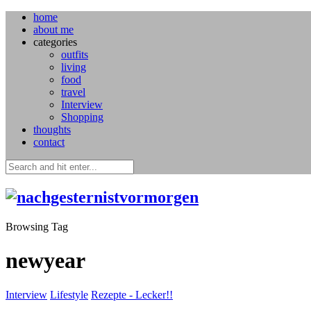
home
about me
categories
outfits
living
food
travel
Interview
Shopping
thoughts
contact
Browsing Tag
newyear
Interview
Lifestyle
Rezepte - Lecker!!