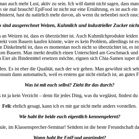
n auch mehr Lust, aktiv zu sein. Ich will damit nicht sagen, dass man 
an sie mal braucht! EpiFood ist nicht nur eine Ernährung, es ist auch
inierst, hast du natürlich mehr davon, als wenn du nebenbei noch rauch
 sind ausgerechnet Weizen, Kuhmilch und industrieller Zucker nich
 an Weizen ist, dass es überzüchtet ist. Auch Kuhmilchprodukte leiden 
direkt vom Bauern kaufen könnte, wäre es kein Problem, allerdings ist e
 an Dinkelmehl ist, dass es momentan noch nicht so überzüchtet ist, es 
om Bauern. Man merkt deutlich einen Unterschied am Geschmack und au
 Eier als Bindemittel ersetzen möchte, eignen sich Chia-Samen super d
 Es ist eher die Qualität, nach der wir gehen. Man gewöhnt sich sehr sc
sum dann automatisch, weil es erstens gar nicht einfach ist, an gutes F
Was ist mit euch selbst? Zieht ihr das durch?
s ist ja kein Verzicht – denn für jedes Ding, was du weglässt, findest du 
Feli:
ehrlich gesagt, kann ich es mir gar nicht mehr anders vorstellen.
Wie habt ihr beide euch eigentlich kennengelernt?
ule, im Klassensprecher-Seminar! Seitdem ist die beste Freundschaft d
Wann habt ihr EpiFood gegründet?