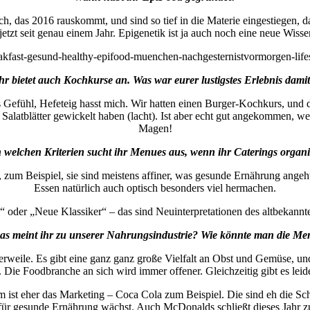
, das 2016 rauskommt, und sind so tief in die Materie eingestiegen, 
 jetzt seit genau einem Jahr. Epigenetik ist ja auch noch eine neue Wisse
hr bietet auch Kochkurse an. Was war eurer lustigstes Erlebnis dami
das Gefühl, Hefeteig hasst mich. Wir hatten einen Burger-Kochkurs, un
latblätter gewickelt haben (lacht). Ist aber echt gut angekommen, we
Magen!
welchen Kriterien sucht ihr Menues aus, wenn ihr Caterings organi
, zum Beispiel, sie sind meistens affiner, was gesunde Ernährung angeh
Essen natürlich auch optisch besonders viel hermachen.
oder „Neue Klassiker“ – das sind Neuinterpretationen des altbekannte
as meint ihr zu unserer Nahrungsindustrie? Wie könnte man die Me
erweile. Es gibt eine ganz ganz große Vielfalt an Obst und Gemüse, u
 Die Foodbranche an sich wird immer offener. Gleichzeitig gibt es lei
lem ist eher das Marketing – Coca Cola zum Beispiel. Die sind eh di
für gesunde Ernährung wächst. Auch McDonalds schließt dieses Jahr zu