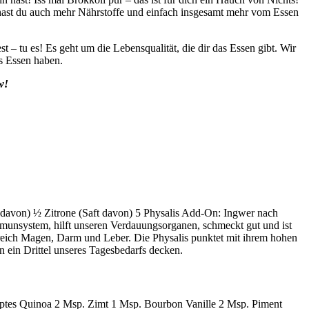
hast du auch mehr Nährstoffe und einfach insgesamt mehr vom Essen
 – tu es! Es geht um die Lebensqualität, die dir das Essen gibt. Wir
es Essen haben.
w!
avon) ½ Zitrone (Saft davon) 5 Physalis Add-On: Ingwer nach
Immunsystem, hilft unseren Verdauungsorganen, schmeckt gut und ist
Bereich Magen, Darm und Leber. Die Physalis punktet mit ihrem hohen
 ein Drittel unseres Tagesbedarfs decken.
ptes Quinoa 2 Msp. Zimt 1 Msp. Bourbon Vanille 2 Msp. Piment