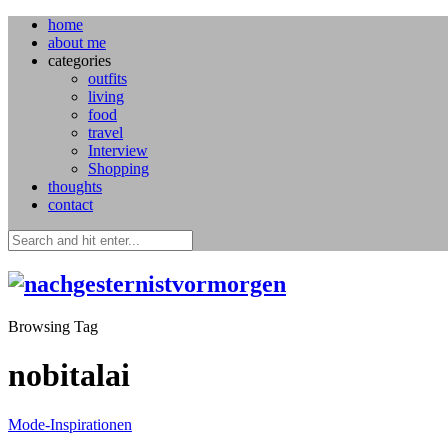
home
about me
categories
outfits
living
food
travel
Interview
Shopping
thoughts
contact
Browsing Tag
nobitalai
Mode-Inspirationen