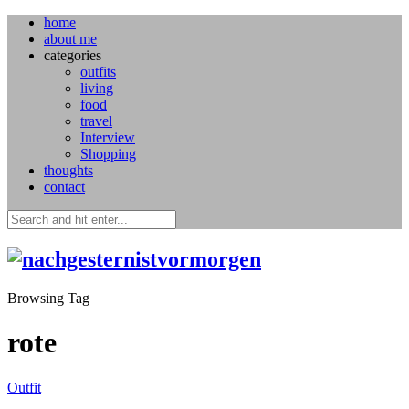
home
about me
categories
outfits
living
food
travel
Interview
Shopping
thoughts
contact
Browsing Tag
rote
Outfit