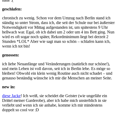
hatte :(
geschlafen:
chronisch zu wenig. Schon vor dem Umzug nach Berlin stand ich
ständig so unter Strom, dass ich, die seit der Schule nur bei äußerster
Notwendigkeit vor Mittag aufgestanden ist, um spätestens 9 Uhr
hellwach war. Egal, ob ich dabei um 2 oder um 4 ins Bett ging. Nun
wird es oft sogar noch später, Rekordminimum liegt bei derzeit 2
Stunden *LOL* Aber wie sagt man so schön – schlafen kann ich,
wenn ich tot bin!
genossen:
ich liebe Neuanfänge und Veränderungen (natürlich nur schöne!),
und mein Leben ist voll davon, seit ich in Berlin lebe. Es möge so
bleiben! Obwohl ein klein wenig Routine auch nicht schadet – und
genauso beständig wünsche ich mir die Menschen an meiner Seite.
new in:
diese Jacke
! Ich weiß, sie scheidet die Geister (wie ungefähr ein
Drittel meiner Garderobe), aber ich habe mich unsterblich in sie
verliebt und wenn ich sie anhabe, komme ich mir mindestens
doppelt so cool vor :D