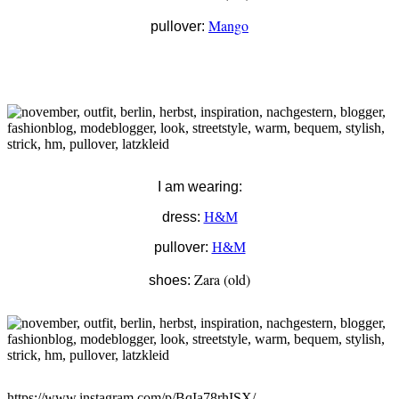
Mango
pullover:
I am wearing:
dress:
H&M
pullover:
H&M
Zara (old)
shoes:
https://www.instagram.com/p/BqIa78rhISX/