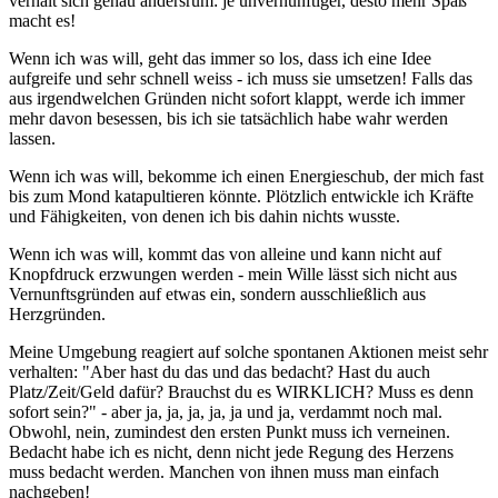
verhält sich genau andersrum: je unvernünftiger, desto mehr Spaß
macht es!
Wenn ich was will, geht das immer so los, dass ich eine Idee
aufgreife und sehr schnell weiss - ich muss sie umsetzen! Falls das
aus irgendwelchen Gründen nicht sofort klappt, werde ich immer
mehr davon besessen, bis ich sie tatsächlich habe wahr werden
lassen.
Wenn ich was will, bekomme ich einen Energieschub, der mich fast
bis zum Mond katapultieren könnte. Plötzlich entwickle ich Kräfte
und Fähigkeiten, von denen ich bis dahin nichts wusste.
Wenn ich was will, kommt das von alleine und kann nicht auf
Knopfdruck erzwungen werden - mein Wille lässt sich nicht aus
Vernunftsgründen auf etwas ein, sondern ausschließlich aus
Herzgründen.
Meine Umgebung reagiert auf solche spontanen Aktionen meist sehr
verhalten: "Aber hast du das und das bedacht? Hast du auch
Platz/Zeit/Geld dafür? Brauchst du es WIRKLICH? Muss es denn
sofort sein?" - aber ja, ja, ja, ja, ja und ja, verdammt noch mal.
Obwohl, nein, zumindest den ersten Punkt muss ich verneinen.
Bedacht habe ich es nicht, denn nicht jede Regung des Herzens
muss bedacht werden. Manchen von ihnen muss man einfach
nachgeben!