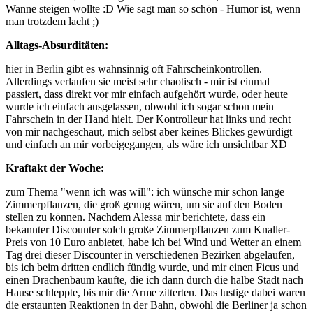
Wanne steigen wollte :D Wie sagt man so schön - Humor ist, wenn
man trotzdem lacht ;)
Alltags-Absurditäten:
hier in Berlin gibt es wahnsinnig oft Fahrscheinkontrollen.
Allerdings verlaufen sie meist sehr chaotisch - mir ist einmal
passiert, dass direkt vor mir einfach aufgehört wurde, oder heute
wurde ich einfach ausgelassen, obwohl ich sogar schon mein
Fahrschein in der Hand hielt. Der Kontrolleur hat links und recht
von mir nachgeschaut, mich selbst aber keines Blickes gewürdigt
und einfach an mir vorbeigegangen, als wäre ich unsichtbar XD
Kraftakt der Woche:
zum Thema "wenn ich was will": ich wünsche mir schon lange
Zimmerpflanzen, die groß genug wären, um sie auf den Boden
stellen zu können. Nachdem Alessa mir berichtete, dass ein
bekannter Discounter solch große Zimmerpflanzen zum Knaller-
Preis von 10 Euro anbietet, habe ich bei Wind und Wetter an einem
Tag drei dieser Discounter in verschiedenen Bezirken abgelaufen,
bis ich beim dritten endlich fündig wurde, und mir einen Ficus und
einen Drachenbaum kaufte, die ich dann durch die halbe Stadt nach
Hause schleppte, bis mir die Arme zitterten. Das lustige dabei waren
die erstaunten Reaktionen in der Bahn, obwohl die Berliner ja schon