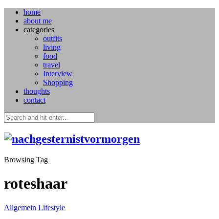
home
about me
categories
outfits
living
food
travel
Interview
Shopping
thoughts
contact
Browsing Tag
roteshaar
Allgemein
Lifestyle