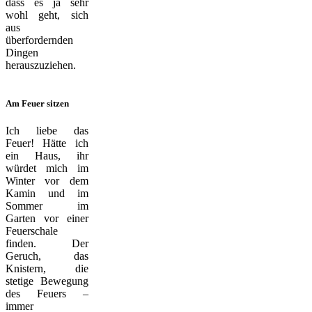
dass es ja sehr
wohl geht, sich
aus
überfordernden
Dingen
herauszuziehen.
Am Feuer sitzen
Ich liebe das
Feuer! Hätte ich
ein Haus, ihr
würdet mich im
Winter vor dem
Kamin und im
Sommer im
Garten vor einer
Feuerschale
finden. Der
Geruch, das
Knistern, die
stetige Bewegung
des Feuers –
immer