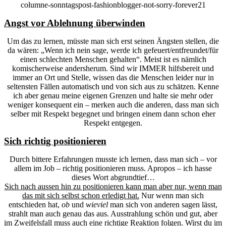
Angst vor Ablehnung überwinden
Um das zu lernen, müsste man sich erst seinen Ängsten stellen, die
da wären: „Wenn ich nein sage, werde ich gefeuert/entfreundet/für
einen schlechten Menschen gehalten“. Meist ist es nämlich
komischerweise andersherum. Sind wir IMMER hilfsbereit und
immer an Ort und Stelle, wissen das die Menschen leider nur in
seltensten Fällen automatisch und von sich aus zu schätzen. Kenne
ich aber genau meine eigenen Grenzen und halte sie mehr oder
weniger konsequent ein – merken auch die anderen, dass man sich
selber mit Respekt begegnet und bringen einem dann schon eher
Respekt entgegen.
Sich richtig positionieren
Durch bittere Erfahrungen musste ich lernen, dass man sich – vor
allem im Job – richtig positionieren muss. Apropos – ich hasse
dieses Wort abgrundtief…
Sich nach aussen hin zu positionieren kann man aber nur, wenn man
das mit sich selbst schon erledigt hat.
Nur wenn man sich
entschieden hat,
ob
und
wieviel
man sich von anderen sagen lässt,
strahlt man auch genau das aus. Ausstrahlung schön und gut, aber
im Zweifelsfall muss auch eine richtige Reaktion folgen. Wirst du im