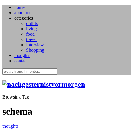
home
about me
categories
outfits
living
food
travel
Interview
Shopping
thoughts
contact
Browsing Tag
schema
thoughts