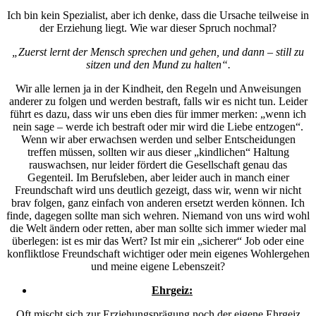
Ich bin kein Spezialist, aber ich denke, dass die Ursache teilweise in
der Erziehung liegt. Wie war dieser Spruch nochmal?
„Zuerst lernt der Mensch sprechen und gehen, und dann – still zu
sitzen und den Mund zu halten“.
Wir alle lernen ja in der Kindheit, den Regeln und Anweisungen
anderer zu folgen und werden bestraft, falls wir es nicht tun. Leider
führt es dazu, dass wir uns eben dies für immer merken: „wenn ich
nein sage – werde ich bestraft oder mir wird die Liebe entzogen“.
Wenn wir aber erwachsen werden und selber Entscheidungen
treffen müssen, sollten wir aus dieser „kindlichen“ Haltung
rauswachsen, nur leider fördert die Gesellschaft genau das
Gegenteil. Im Berufsleben, aber leider auch in manch einer
Freundschaft wird uns deutlich gezeigt, dass wir, wenn wir nicht
brav folgen, ganz einfach von anderen ersetzt werden können. Ich
finde, dagegen sollte man sich wehren. Niemand von uns wird wohl
die Welt ändern oder retten, aber man sollte sich immer wieder mal
überlegen: ist es mir das Wert? Ist mir ein „sicherer“ Job oder eine
konfliktlose Freundschaft wichtiger oder mein eigenes Wohlergehen
und meine eigene Lebenszeit?
Ehrgeiz:
Oft mischt sich zur Erziehungsprägung noch der eigene Ehrgeiz