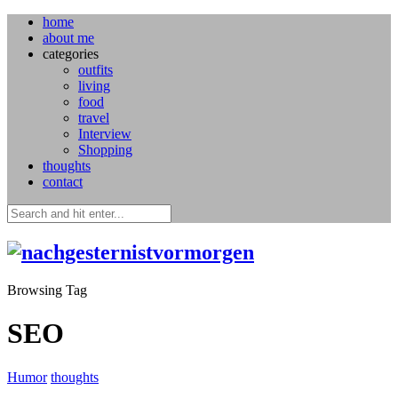
home
about me
categories
outfits
living
food
travel
Interview
Shopping
thoughts
contact
Browsing Tag
SEO
Humor
thoughts