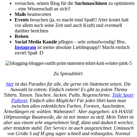
versuchen, seinen Blog für die
Suchmaschinen
zu optimieren
– eine Wissenschaft an sich!!
Mails
beantworten
Events
besuchen (ja, es macht total Spaß!! Aber kostet halt
vor allem auch seine Zeit und auch Kraft) und eventuell
darüber berichten
Reisen
Social Media Kanäle
pflegen – sehr zeitaufwendig! Btw,
Instagram
ist meine absolute Lieblingsapp!! Macht einfach
zuviel Spaß :D
Zu Spreadshirt:
hier
ist das Paradies für alle, die gerne ein Statement setzen. Die
Auswahl ist extrem. Einfach extrem! Es gibt zu jedem Thema
Tshirts. Tassen. Taschen. Jacken. Pullis. Regenschirme.
Tolle Sport
Pullover
. Einfach alles Mögliche! Für jedes Shirt kann man
zwischen allen erdenklichen Farben, Formen, Auschnitten,
Ärmellängen etc wählen. Wahnsinn!! Aber zugegeben: ich HASSE
100prozentige Baumwolle, die ist mir immer zu steif. Mein Tshirt ist
aber aus einem sehr angenehmen Stoff, dünn und dadurch weicher,
aber trotzdem stabil. Der Service ist auch ausgezeichnet. Umtausch
von Größe S auf M ging super schnell und reibungslos. Normal