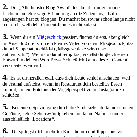
2.
Der „Allerliebster Blog Award“ löst bei dir nur ein müdes
Lächeln und eine vage Erinnerung an die Zeiten aus, als du
angefangen hast zu bloggen. Du machst bei sowas schon lange nicht
mehr mit, weil dein Content-Plan es nicht zulässt.
3.
Wenn dir ein
Mißgeschick
passiert, fluchst du erst, aber gleich
im Anschluß drehst du ein kleines Video von dem Mißgeschick, das
du bei Snapchat hochlädst („Missgeschicke wirken so
authentisch!“). Wenn du damit fertig bist, erstellst du gleich einen
Entwurf in deinem WordPress. Schließlich kann alles zu Content
verarbeitet werden!!
4.
Es ist dir herzlich egal, dass dich Leute schief anschauen, weil
du erstmal aufstehst, wenn im Restaurant dein bestelltes Essen
kommt, um ein Foto aus der Vogelperspektive für Instagram zu
schießen.
5.
Bei einem Spaziergang durch die Stadt siehst du keine schönen
Gebäude, keine Sehenswürdigkeiten und keine Natur – sondern
ausschließlich „Locations“.
6.
Du springst nicht mehr im Kreis herum und flippst aus vor