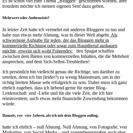
Es ist schon viel zum Thema „Bloggen“ geschrieben worden, aber
trotzdem möchte ich meinen eigenen Senf dazu geben.
Mehrwert oder Authenzität?
In letzter Zeit hatte ich vermehrt mit anderen Bloggern zu tun und
habe nun etwas mehr Ahnung, was in dieser Welt abgeht.
Als
schwierigste Aufgabe für jeden, der das Bloggen mehr in
kommerzielle Richtung oder sogar zum Hauptberuf ausbauen
möchte, erweist sich wohl Folgendes:
den Spagat schaffen
zwischen dem Bieten von kommerziellen Inhalten, die die Mehrheit
ansprechen, und dem Sich-Selbst-Treubleiben!
Ich persönlich bin vielleicht genau die Richtige, um darüber zu
urteilen, denn ich bin (leider?) zu wenig Mainstream, um in der
richtig breiten Masse sehr erfolgreich zu sein. Dabei muss ich ganz
ehrlich zugeben, dass ich liebend gerne für meine Blog-
Leidenschaft und -Liebe und für die viele Zeit, die ich hier
reininvestiere, auch etwas mehr finanzielle Zuwendung bekommen
würde.
Damals, vor vier Jahren, als ich mit dem Bloggen anfing,
hatte ich ehrlich – null Ahnung. Null Ahnung, von Fotografie, von
Marketing, von Social Media – und zugegebenermaßen auch eher