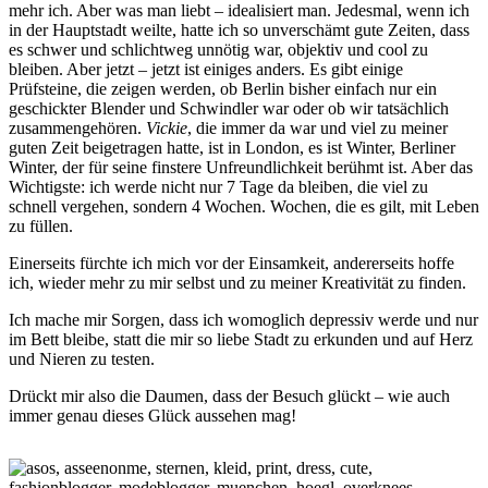
mehr ich. Aber was man liebt – idealisiert man. Jedesmal, wenn ich
in der Hauptstadt weilte, hatte ich so unverschämt gute Zeiten, dass
es schwer und schlichtweg unnötig war, objektiv und cool zu
bleiben. Aber jetzt – jetzt ist einiges anders. Es gibt einige
Prüfsteine, die zeigen werden, ob Berlin bisher einfach nur ein
geschickter Blender und Schwindler war oder ob wir tatsächlich
zusammengehören.
Vickie
, die immer da war und viel zu meiner
guten Zeit beigetragen hatte, ist in London, es ist Winter, Berliner
Winter, der für seine finstere Unfreundlichkeit berühmt ist. Aber das
Wichtigste: ich werde nicht nur 7 Tage da bleiben, die viel zu
schnell vergehen, sondern 4 Wochen. Wochen, die es gilt, mit Leben
zu füllen.
Einerseits fürchte ich mich vor der Einsamkeit, andererseits hoffe
ich, wieder mehr zu mir selbst und zu meiner Kreativität zu finden.
Ich mache mir Sorgen, dass ich womoglich depressiv werde und nur
im Bett bleibe, statt die mir so liebe Stadt zu erkunden und auf Herz
und Nieren zu testen.
Drückt mir also die Daumen, dass der Besuch glückt – wie auch
immer genau dieses Glück aussehen mag!