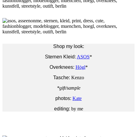
Shop my look:
Sternen Kleid:
ASOS
*
Overknees:
Högl
*
Tasche:
Kenzo
*gift/sample
photos:
Kate
editing:
by me