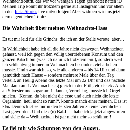
Weihnachtsoutfit, das wir vor wenigen Tagen geshootet hatten :D
Meinen Trip könnt ihr trotzdem gerne auf Instagram und vor allem
in den
Insta Stories
live mitverfolgen! Aber widmen wir uns jetzt
dem eigentlichen Topic:
Die Wahrheit über meinen Weihnachts-Hass
Es tut mir leid für alle Grinchs, die ich an der Stelle verrate, aber…
In Wirklichkeit habe ich all die Jahre nicht deswegen Weihnachten
gehasst, weil ich gegen den völlig übertriebenen Konsum und den
ganzen Kitsch bin (was ich natürlich trotzdem bin!), sondern weil
ich schlichtweg immer an Weihnachten besonders viel arbeiten
musste. Und zwar nicht so, wie alle anderen – bis 14 Uhr und dann
gemütlich nach Hause – sondern mehrere Male über den Tag
verteilt, an Heilig Abend das letzte Mal um 22 Uhr und das nächste
Mal dann am 1. Weihnachtstag gleich in der Früh, etc etc etc. Auch
an Silvester und sogar am 1. Januar, Vormittag, musste ich Orgel
spielen. „Komm, du bist nicht die erste und auch nicht die letzte
Organistin, heul nicht so rum!“, könnte manch einer meinen. Das ist
klar. Dennoch ist es mir in den letzten Jahren zu einer ziemlichen
Last geworden. Und diese(n) Bal-Last habe ich ja jetzt abgeworfen
und siehe da – Weihnachten ist gar nicht mehr so schlimm!!
Es fiel mir wie Schuppen von den Augen.