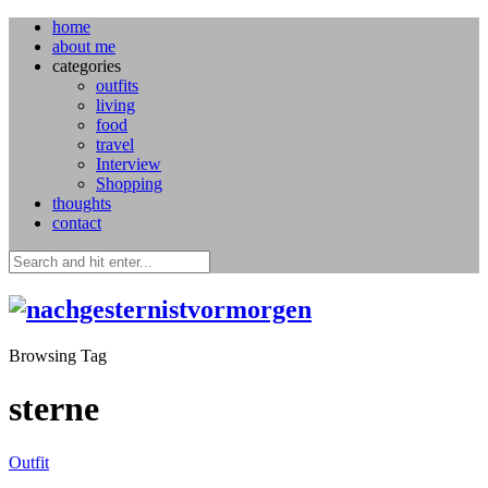
home
about me
categories
outfits
living
food
travel
Interview
Shopping
thoughts
contact
Browsing Tag
sterne
Outfit