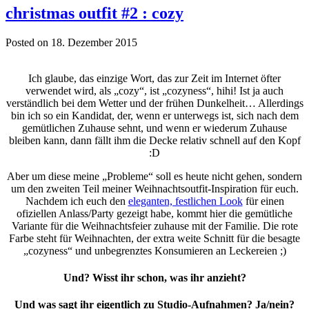
christmas outfit #2 : cozy
Posted on 18. Dezember 2015
Ich glaube, das einzige Wort, das zur Zeit im Internet öfter
verwendet wird, als „cozy“, ist „cozyness“, hihi! Ist ja auch
verständlich bei dem Wetter und der frühen Dunkelheit… Allerdings
bin ich so ein Kandidat, der, wenn er unterwegs ist, sich nach dem
gemütlichen Zuhause sehnt, und wenn er wiederum Zuhause
bleiben kann, dann fällt ihm die Decke relativ schnell auf den Kopf
:D
Aber um diese meine „Probleme“ soll es heute nicht gehen, sondern
um den zweiten Teil meiner Weihnachtsoutfit-Inspiration für euch.
Nachdem ich euch den
eleganten, festlichen Look
für einen
ofiziellen Anlass/Party gezeigt habe, kommt hier die gemütliche
Variante für die Weihnachtsfeier zuhause mit der Familie. Die rote
Farbe steht für Weihnachten, der extra weite Schnitt für die besagte
„cozyness“ und unbegrenztes Konsumieren an Leckereien ;)
Und? Wisst ihr schon, was ihr anzieht?
Und was sagt ihr eigentlich zu Studio-Aufnahmen? Ja/nein?