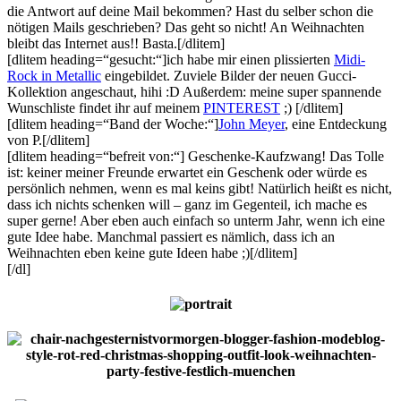
die Antwort auf deine Mail bekommen? Hast du selber schon die
nötigen Mails geschrieben? Das geht so nicht! An Weihnachten
bleibt das Internet aus!! Basta.[/dlitem]
[dlitem heading=“gesucht:“]ich habe mir einen plissierten
Midi-
Rock in Metallic
eingebildet. Zuviele Bilder der neuen Gucci-
Kollektion angeschaut, hihi :D Außerdem: meine super spannende
Wunschliste findet ihr auf meinem
PINTEREST
;) [/dlitem]
[dlitem heading=“Band der Woche:“]
John Meyer
, eine Entdeckung
von P.[/dlitem]
[dlitem heading=“befreit von:“] Geschenke-Kaufzwang! Das Tolle
ist: keiner meiner Freunde erwartet ein Geschenk oder würde es
persönlich nehmen, wenn es mal keins gibt! Natürlich heißt es nicht,
dass ich nichts schenken will – ganz im Gegenteil, ich mache es
super gerne! Aber eben auch einfach so unterm Jahr, wenn ich eine
gute Idee habe. Manchmal passiert es nämlich, dass ich an
Weihnachten eben keine gute Ideen habe ;)[/dlitem]
[/dl]