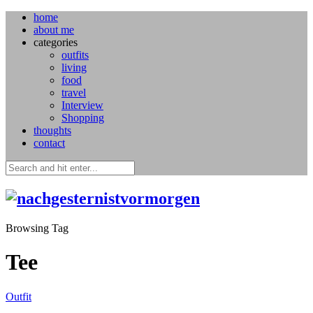
home
about me
categories
outfits
living
food
travel
Interview
Shopping
thoughts
contact
Browsing Tag
Tee
Outfit