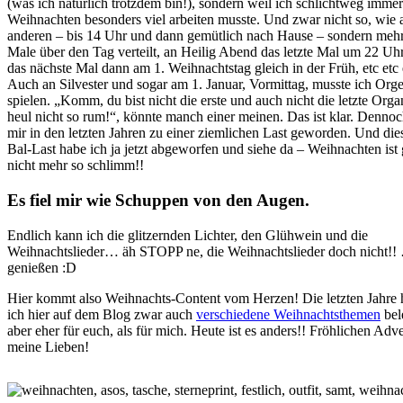
(was ich natürlich trotzdem bin!), sondern weil ich schlichtweg immer
Weihnachten besonders viel arbeiten musste. Und zwar nicht so, wie a
anderen – bis 14 Uhr und dann gemütlich nach Hause – sondern meh
Male über den Tag verteilt, an Heilig Abend das letzte Mal um 22 Uh
das nächste Mal dann am 1. Weihnachtstag gleich in der Früh, etc etc 
Auch an Silvester und sogar am 1. Januar, Vormittag, musste ich Orge
spielen. „Komm, du bist nicht die erste und auch nicht die letzte Organ
heul nicht so rum!“, könnte manch einer meinen. Das ist klar. Dennoch
mir in den letzten Jahren zu einer ziemlichen Last geworden. Und die
Bal-Last habe ich ja jetzt abgeworfen und siehe da – Weihnachten ist 
nicht mehr so schlimm!!
Es fiel mir wie Schuppen von den Augen.
Endlich kann ich die glitzernden Lichter, den Glühwein und die
Weihnachtslieder… äh STOPP ne, die Weihnachtslieder doch nicht!!
genießen :D
Hier kommt also Weihnachts-Content vom Herzen! Die letzten Jahre 
ich hier auf dem Blog zwar auch
verschiedene Weihnachtsthemen
bel
aber eher für euch, als für mich. Heute ist es anders!! Fröhlichen Adve
meine Lieben!