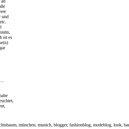
 an
lle
rere
r und
etc.
l
istin,
 ist es
se(n)
gar
 …
habe
euchtet,
nt,