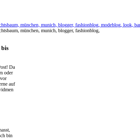
 bis
Post! Da
rn oder
 vor
erne auf
 widmen
hasst,
ch bin