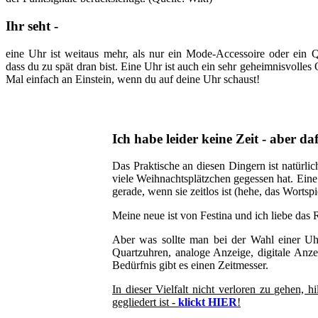
Ihr seht -
eine Uhr ist weitaus mehr, als nur ein Mode-Accessoire oder ein Qu
dass du zu spät dran bist. Eine Uhr ist auch ein sehr geheimnisvolles
Mal einfach an Einstein, wenn du auf deine Uhr schaust!
Ich habe leider keine Zeit - aber 
Das Praktische an diesen Dingern ist natürli
viele Weihnachtsplätzchen gegessen hat. Eine
gerade, wenn sie zeitlos ist (hehe, das Wortspi
Meine neue ist von Festina und ich liebe das
Aber was sollte man bei der Wahl einer Uhr
Quartzuhren, analoge Anzeige, digitale Anz
Bedürfnis gibt es einen Zeitmesser.
In dieser Vielfalt nicht verloren zu gehen, h
gegliedert ist -
klickt HIER
!