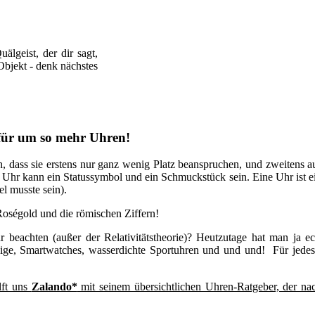
älgeist, der dir sagt,
 Objekt - denk nächstes
dafür um so mehr Uhren!
ch, dass sie erstens nur ganz wenig Platz beanspruchen, und zweitens
 Uhr kann ein Statussymbol und ein Schmuckstück sein. Eine Uhr ist ein
el musste sein).
 Roségold und die römischen Ziffern!
 beachten (außer der Relativitätstheorie)? Heutzutage hat man ja 
eige, Smartwatches, wasserdichte Sportuhren und und und! Für jede
ilft uns
Zalando*
mit seinem übersichtlichen Uhren-Ratgeber, der na