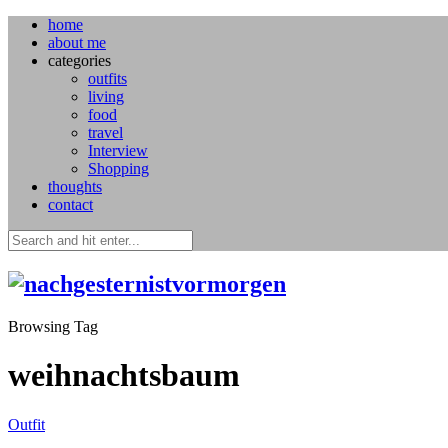
home
about me
categories
outfits
living
food
travel
Interview
Shopping
thoughts
contact
Browsing Tag
weihnachtsbaum
Outfit