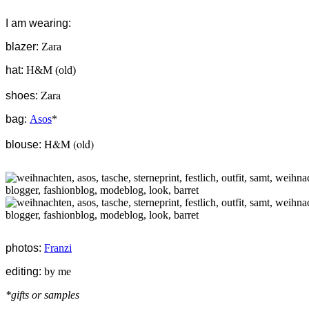
I am wearing:
blazer:
Zara
hat:
H&M (old)
Zara
shoes:
bag:
Asos
*
H&M (old)
blouse:
photos:
Franzi
editing:
by me
*gifts or samples