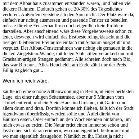
mit dem Altbauhaus zusammen entstanden waren, und haben viel
dickere Rahmen. Dadurch gehen ca 20-30% des Tageslichtes
verloren. Außerdem verstehe ich den Sinn nicht. Der Platz wäre da,
einfach nur richtig ausmessen und passende Fenster zu bestellen
müsste für eine Fensterbaufirma doch eigentlich kein Problem
darstellen. Aber anscheinend wäre diese Vorgehensweise schon zu
teuer, deswegen wird einfach das Erstbeste reingeklatscht und die
riesigen bleibenden Freiräume einfach mit Schaum ausgefüllt und
verputzt. Der Altbau-Fensterrahmen war richtig eingemauert in die
dicken Ziegelstein-Wände, mit fetten Stahlstiften verankert und mit
Grashalm-artigen Stangen gedämmt. Alle schreien doch nach Bio,
das war Bio pur... Alles Heuchelei, am Ende zählt nur der Preis.
Billig ist gleich gut...
Wenn ich reich wäre,
kaufte ich eine schöne Altbauwohnung in Berlin, in einer perfekten
Lage, ein einer ruhigen Seitenstrasse, aber nur 5 Minuten vom
Trubel entfernt, und ein Stein-Haus im Umland, mit Garten und
allem drum und dran. Dorthin könnte ich fliehen, falls ich der Stadt
irgendwann überdrüssig werden sollte und Äpfel direkt von
Bäumen essen. Oder einfach an den Wochenenden hinfahren, um
mich etwas zu erden. Die Natur erdet einen immer so schön und
lässt einen sich daran erinnern, wo man eigentlich herkommt und
wo man eigentlich dazugehört. Nämlich zu ihr. Heisst ja nicht