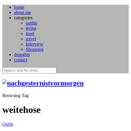
home
about me
categories
outfits
living
food
travel
Interview
Shopping
thoughts
contact
Browsing Tag
weitehose
Outfit