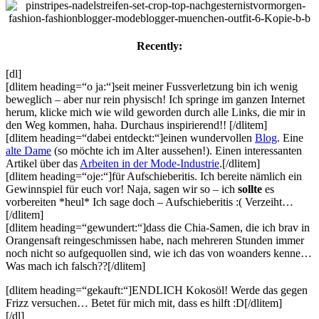
Recently:
[dl]
[dlitem heading=“o ja:“]seit meiner Fussverletzung bin ich wenig
beweglich – aber nur rein physisch! Ich springe im ganzen Internet
herum, klicke mich wie wild geworden durch alle Links, die mir in
den Weg kommen, haha. Durchaus inspirierend!! [/dlitem]
[dlitem heading=“dabei entdeckt:“]einen wundervollen
Blog
. Eine
alte Dame
(so möchte ich im Alter aussehen!). Einen interessanten
Artikel über das
Arbeiten in der Mode-Industrie
.[/dlitem]
[dlitem heading=“oje:“]für Aufschieberitis. Ich bereite nämlich ein
Gewinnspiel für euch vor! Naja, sagen wir so – ich
sollte
es
vorbereiten *heul* Ich sage doch – Aufschieberitis :( Verzeiht…
[/dlitem]
[dlitem heading=“gewundert:“]dass die Chia-Samen, die ich brav in
Orangensaft reingeschmissen habe, nach mehreren Stunden immer
noch nicht so aufgequollen sind, wie ich das von woanders kenne…
Was mach ich falsch??[/dlitem]
[dlitem heading=“gekauft:“]ENDLICH Kokosöl! Werde das gegen
Frizz versuchen… Betet für mich mit, dass es hilft :D[/dlitem]
[/dl]