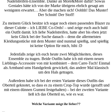
Nadelstreifen-Ensemble. Danke an More&More dafür! Sowas
Geniales hätte ich von der Marke übrigens ehrlich gesagt am
wenigsten erwartet… Aber die machen sich! Oohhh! Das Muster!
Der Schnitt! Der Stoff!
Zu meinem Glück besitze ich sogar noch einen passenden Blazer zu
dieser Culotte – ich LIEBE Co-Ords! – und zeige euch auch bald
ein Outfit damit. Ich liebe Nadelstreifen, hatte aber bis eben jetzt
kein Glück bei der Suche danach – denn die allermeisten
Kleidungsstücke mit dem Muster sind nunmal spießig, und spießig
ist keine Option für mich, hihi :D
Jedenfalls zeige ich euch heute zwei Möglichkeiten, dieses
Ensemble zu tragen. Beide Outfits habe ich mit einem neuen
Lieblings-Accessoire von mir kombiniert – dem Carre-Tuch! Einmal
als Armband ums Handgelenk gewickelt, das andere Mal klassisch
um den Hals getragen.
Außerdem habe ich bei der ersten Variante dieses Outfits das
Oberteil geknotet, so dass es zu einem Crop-Top wurde (gerafft und
mit einem dünnen Gummi festgehalten) – bei der zweiten Variante
ließ ich das Oberteil so, wie es war.
Welche Variante mögt ihr lieber??