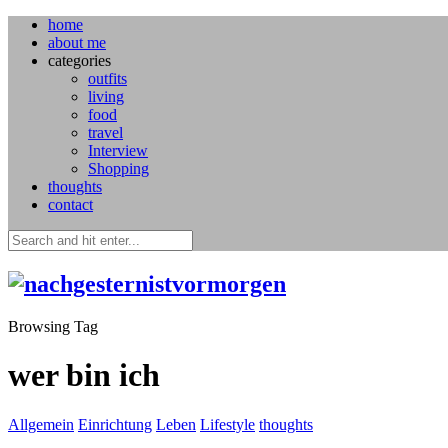
home
about me
categories
outfits
living
food
travel
Interview
Shopping
thoughts
contact
Browsing Tag
wer bin ich
Allgemein
Einrichtung
Leben
Lifestyle
thoughts