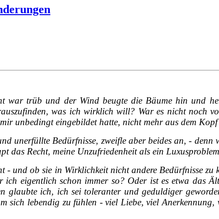
änderungen
t war trüb und der Wind beugte die Bäume hin und her
 rauszufinden, was ich wirklich will? War es nicht noch v
ir unbedingt eingebildet hatte, nicht mehr aus dem Kopf
nd unerfüllte Bedürfnisse, zweifle aber beides an, - denn
upt das Recht, meine Unzufriedenheit als ein Luxusproble
ht - und ob sie in Wirklichkeit nicht andere Bedürfnisse z
ar ich eigentlich schon immer so? Oder ist es etwa das Ä
n glaubte ich, ich sei toleranter und geduldiger gewor
um sich lebendig zu fühlen - viel Liebe, viel Anerkennung, vi