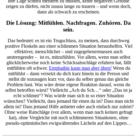
ihre Lage schnell meistern zu müssen, keine negativen Gefühle
zeigen zu dürfen, nicht zuuuu lange zu trauern – und wenn doch,
dann als schwach zu erscheinen.
Die Lösung: Mitfühlen. Nachfragen. Zuhören. Da
sein.
Das bedeutet: es ist ein Trugschluss, zu meinen, dass durchweg
positive Floskeln aus einer schlimmen Situation heraushelfen. Viel
effektiver, menschlicher – und zugegebenermassen auch
anstrengender – ist es, mitzufühlen. Vor allem, wenn man selbst
glücklicherweise noch keine Schicksalsschläge erfahren hat, fällt
mitfühlen oft schwer.
Emphathie kann man aber üben!
Wenn du
mitfühlst – dann versetzt du dich kurz hinein in die Person und
stellst dir sozusagen kurz vor, dass du selber genau das gleiche
Problem hast. Was wäre deine eigene Reaktion darauf, wenn du
selbst betroffen wärst? Vielleicht „Ach du Sch…“ oder „Das ist ja
echt schlimm“? Was würde man sich in so einer Situation
wünschen? Vielleicht, dass jemand für einen da ist? Dass man nicht
allein ist? Dass jemand Hilfe anbietet oder auch einfach nur zuhört?
Ohne weise Ratschläge (vor allem, wenn man nach keinen gefragt
hat), ohne Vergleiche mit noch schlimmeren Situationen, ohne
pseudo-optimistisches ewigwährendes Lächeln auf den Lippen…