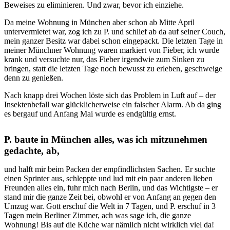
Beweises zu eliminieren. Und zwar, bevor ich einziehe.
Da meine Wohnung in München aber schon ab Mitte April
untervermietet war, zog ich zu P. und schlief ab da auf seiner Couch,
mein ganzer Besitz war dabei schon eingepackt. Die letzten Tage in
meiner Münchner Wohnung waren markiert von Fieber, ich wurde
krank und versuchte nur, das Fieber irgendwie zum Sinken zu
bringen, statt die letzten Tage noch bewusst zu erleben, geschweige
denn zu genießen.
Nach knapp drei Wochen löste sich das Problem in Luft auf – der
Insektenbefall war glücklicherweise ein falscher Alarm. Ab da ging
es bergauf und Anfang Mai wurde es endgültig ernst.
P. baute in München alles, was ich mitzunehmen
gedachte, ab,
und halft mir beim Packen der empfindlichsten Sachen. Er suchte
einen Sprinter aus, schleppte und lud mit ein paar anderen lieben
Freunden alles ein, fuhr mich nach Berlin, und das Wichtigste – er
stand mir die ganze Zeit bei, obwohl er von Anfang an gegen den
Umzug war. Gott erschuf die Welt in 7 Tagen, und P. erschuf in 3
Tagen mein Berliner Zimmer, ach was sage ich, die ganze
Wohnung! Bis auf die Küche war nämlich nicht wirklich viel da!