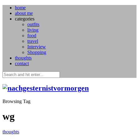
home
about me
categories
outfits
living
food
travel
Interview
Shopping
thoughts
contact
Browsing Tag
wg
thoughts