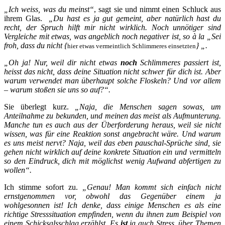
„Ich weiss, was du meinst“
, sagt sie und nimmt einen Schluck aus
ihrem Glas.
„Du hast es ja gut gemeint, aber natürlich hast du
recht, der Spruch hilft mir nicht wirklich. Noch unnötiger sind
Vergleiche mit etwas, was angeblich noch negativer ist, so à la „Sei
froh, dass du nicht {
} „.
hier etwas vermeintlich Schlimmeres einsetzten
„Oh ja! Nur, weil dir nicht etwas
noch
Schlimmeres passiert ist,
heisst das nicht, dass deine Situation nicht schwer für dich ist. Aber
warum verwendet man überhaupt solche Floskeln? Und vor allem
– warum stoßen sie uns so auf?“.
Sie überlegt kurz.
„Naja, die Menschen sagen sowas, um
Anteilnahme zu bekunden, und meinen das meist als Aufmunterung.
Manche tun es auch aus der Überforderung heraus, weil sie nicht
wissen, was für eine Reaktion sonst angebracht wäre. Und warum
es uns meist nervt? Naja, weil das eben pauschal-Sprüche sind, sie
gehen nicht wirklich auf deine konkrete Situation ein und vermitteln
so den Eindruck, dich mit möglichst wenig Aufwand abfertigen zu
wollen“.
Ich stimme sofort zu.
„Genau! Man kommt sich einfach nicht
ernstgenommen vor, obwohl das Gegenüber einem ja
wohlgesonnen ist! Ich denke, dass einige Menschen es als eine
richtige Stresssituation empfinden, wenn du ihnen zum Beispiel von
einem Schicksalsschlag erzählst. Es
ist
ja auch Stress, über Themen