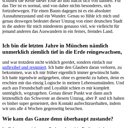
schüttelt die Reste dieser Erde ab und macht sich von dannen. Für
das Tier ist es normal, und von daher nichts besonderes, sich
fortzubewegen. Für einen Baum dagegen ist es ein absoluter
Ausnahmezustand und ein Wunder. Genau so fühle ich mich und
genau deswegen bedeutet dieser Umzug von einer deutschen Stadt
in die andere für mich mindestens genauso viel, wie vielleicht für
jemand anderen das Auswandern in ein fernes, fremdes Land.
Ich bin die letzten Jahre in München nämlich
unmerklich ziemlich tief in die Erde reingewachsen,
und war trotzdem nicht wirklich geerdet, sondern einfach nur
unflexibel und resigniert
. Ich hatte den Glauben daran verloren, zu
bekommen, was ich mir früher eigentlich immer gewünscht hatte.
Ich hatte irgendwie aufgegeben, ohne es gemerkt zu haben, denn es
erschien mir das einzig Logische in meinen Lebensumständen. Und
auch aus Freundschaft und Loyalität schien es mir komplett
unmöglich, wegzugehen. Genau dieser Punkt war dann auch
letztendlich das Schwerste an diesem Umzug, aber P. und ich haben
es bisher super gemeistert, den Kontakt aufrechtzuerhalten, indem
wir uns alle 4 Wochen gegenseitig besuchen.
Wie kam das Ganze denn überhaupt zustande?