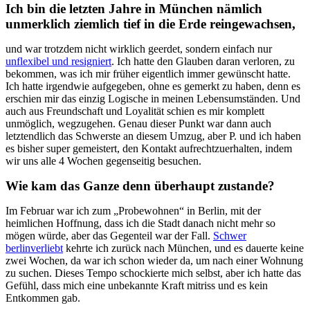
Ich bin die letzten Jahre in München nämlich
unmerklich ziemlich tief in die Erde reingewachsen,
und war trotzdem nicht wirklich geerdet, sondern einfach nur
unflexibel und resigniert
. Ich hatte den Glauben daran verloren, zu
bekommen, was ich mir früher eigentlich immer gewünscht hatte.
Ich hatte irgendwie aufgegeben, ohne es gemerkt zu haben, denn es
erschien mir das einzig Logische in meinen Lebensumständen. Und
auch aus Freundschaft und Loyalität schien es mir komplett
unmöglich, wegzugehen. Genau dieser Punkt war dann auch
letztendlich das Schwerste an diesem Umzug, aber P. und ich haben
es bisher super gemeistert, den Kontakt aufrechtzuerhalten, indem
wir uns alle 4 Wochen gegenseitig besuchen.
Wie kam das Ganze denn überhaupt zustande?
Im Februar war ich zum „Probewohnen“ in Berlin, mit der
heimlichen Hoffnung, dass ich die Stadt danach nicht mehr so
mögen würde, aber das Gegenteil war der Fall.
Schwer
berlinverliebt
kehrte ich zurück nach München, und es dauerte keine
zwei Wochen, da war ich schon wieder da, um nach einer Wohnung
zu suchen. Dieses Tempo schockierte mich selbst, aber ich hatte das
Gefühl, dass mich eine unbekannte Kraft mitriss und es kein
Entkommen gab.