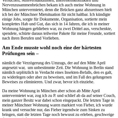
Versuchen, Missverständnissen, Interessenskonflikten und
Nervenzusammenbrüchen bekam ich auch meine Wohnung in
München untervermietet, denn die Brücken ganz abzureissen hielt
ich bei der Münchner Mietsituation für nicht haltbar. Ich kündigte
einige Jobs, sorgte für Dokumente, Organisation, sortierte mein
komplettes Hab und Gut, das sich in 14 Jahren, die ich in meiner
Wohnung hängen geblieben war, zu zwei Drittel aus, verschenkte,
spendete, schürte daraus teilweise Pakete für meine Freunde, sortiert
nach ihren Berufen und Vorlieben.
Am Ende musste wohl noch eine der härtesten
Prüfungen sein –
nämlich die Verzögerung des Umzugs, der auf den Mitte April
angesetzt war, um unbestimmte Zeit. Die Wohnung in Berlin stand
nämlich urplötzlich in Verdacht eines Insekten-Befalls, den es galt,
zu widerlegen oder aber zu beweisen, und im Fall des gelungenen
Beweises zu eliminieren. Und zwar, bevor ich einziehe.
Da meine Wohnung in München aber schon ab Mitte April
untervermietet war, zog ich zu P. und schlief ab da auf seiner Couch,
mein ganzer Besitz war dabei schon eingepackt. Die letzten Tage in
meiner Münchner Wohnung waren markiert von Fieber, ich wurde
krank und versuchte nur, das Fieber irgendwie zum Sinken zu
bringen, statt die letzten Tage noch bewusst zu erleben, geschweige