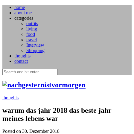
home
about me
categories
outfits
living
food
travel
Interview
Shopping
thoughts
contact
thoughts
warum das jahr 2018 das beste jahr
meines lebens war
Posted on 30. Dezember 2018