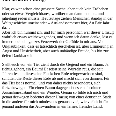
Klar, es war schon eine grössere Sache, aber auch kein Erdbeben
oder so etwas Vergleichbares, worüber man dann monate- und
jahrelang reden müsste. Heutzutage ziehen Menschen ständig in der
Weltgeschichte umeinander – Auslandssemester hier, Au Pair Jahr
da…
Aber ich bin nunmal ich, und für mich persönlich war dieser Umzug
wahrlich etwas weltbewegendes, und wenn ich daran denke, löst es
immer noch ein ganzes Feuerwerk der Gefühle in mir aus. Von
Ungläubigkeit, dass es tatsächlich geschehen ist, über Erinnerung an
Angst und Unsicherheit, aber auch unbändige Freude, bis hin zur
tiefen Dankbarkeit.
Stellt euch vor, ein Tier zieht durch die Gegend und ein Baum. Ja,
richtig gehört, ein Baum! Er reisst seine Wurzeln raus, die seit
Jahren fest in dieses eine Fleckchen Erde reingewachsen sind,
schüttelt die Reste dieser Erde ab und macht sich von dannen. Für
das Tier ist es normal, und von daher nichts besonderes, sich
fortzubewegen. Für einen Baum dagegen ist es ein absoluter
Ausnahmezustand und ein Wunder. Genau so fühle ich mich und
genau deswegen bedeutet dieser Umzug von einer deutschen Stadt
in die andere für mich mindestens genauso viel, wie vielleicht für
jemand anderen das Auswandern in ein fernes, fremdes Land.