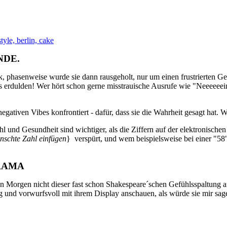
NDE.
, phasenweise wurde sie dann rausgeholt, nur um einen frustrierten Ge
 erdulden! Wer hört schon gerne misstrauische Ausrufe wie "Neeeeeein,
ativen Vibes konfrontiert - dafür, dass sie die Wahrheit gesagt hat. W
l und Gesundheit sind wichtiger, als die Ziffern auf der elektronische
ünschte Zahl einfügen
} verspürt, und wem beispielsweise bei einer "58"
DRAMA
n Morgen nicht dieser fast schon Shakespeare´schen Gefühlsspaltung au
g und vorwurfsvoll mit ihrem Display anschauen, als würde sie mir sag