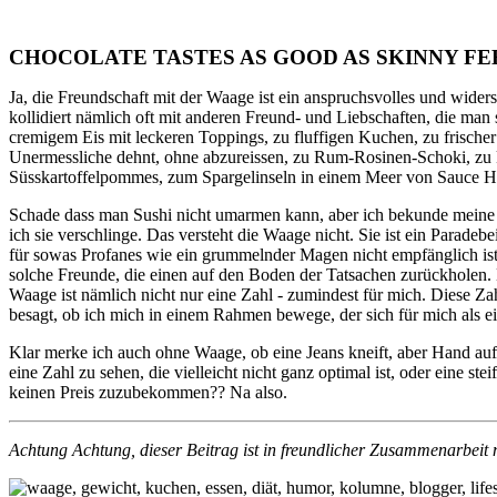
CHOCOLATE TASTES AS GOOD AS SKINNY FE
Ja, die Freundschaft mit der Waage ist ein anspruchsvolles und wider
kollidiert nämlich oft mit anderen Freund- und Liebschaften, die man s
cremigem Eis mit leckeren Toppings, zu fluffigen Kuchen, zu frischer 
Unermessliche dehnt, ohne abzureissen, zu Rum-Rosinen-Schoki, zu
Süsskartoffelpommes, zum Spargelinseln in einem Meer von Sauce Ho
Schade dass man Sushi nicht umarmen kann, aber ich bekunde meine
ich sie verschlinge. Das versteht die Waage nicht. Sie ist ein Paradebei
für sowas Profanes wie ein grummelnder Magen nicht empfänglich is
solche Freunde, die einen auf den Boden der Tatsachen zurückholen. 
Waage ist nämlich nicht nur eine Zahl - zumindest für mich. Diese Zah
besagt, ob ich mich in einem Rahmen bewege, der sich für mich als ein
Klar merke ich auch ohne Waage, ob eine Jeans kneift, aber Hand auf
eine Zahl zu sehen, die vielleicht nicht ganz optimal ist, oder eine st
keinen Preis zuzubekommen?? Na also.
Achtung Achtung, dieser Beitrag ist in freundlicher Zusammenarbeit 