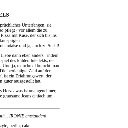
ELS
sprüchliches Unterfangen, sie
o pflegt - vor allem die zu
Pizza mit Käse, der sich bis ins
 knusprigen
llandaise und ja, auch zu Sushi!
 Liebe dann eben anders - indem
spiel des kühlen Intellekts, der
t. Und ja, manchmal braucht man
Die berüchtigte Zahl auf der
l ist ein Erfahrungswert, der
 guter rausgestellt hat.
s Herz - was ist unangenehmer,
eife grausame Jeans einfach um
mit... IRONIE entstanden!