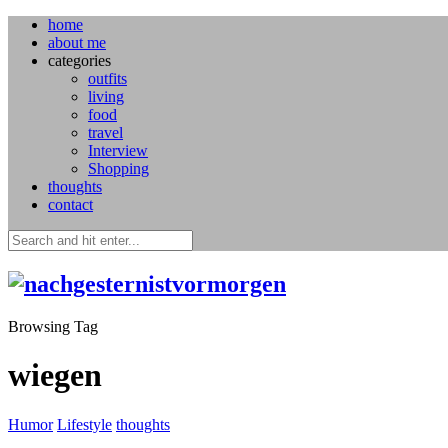
home
about me
categories
outfits
living
food
travel
Interview
Shopping
thoughts
contact
Browsing Tag
wiegen
Humor
Lifestyle
thoughts