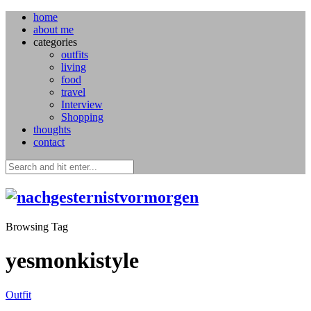
home
about me
categories
outfits
living
food
travel
Interview
Shopping
thoughts
contact
Browsing Tag
yesmonkistyle
Outfit