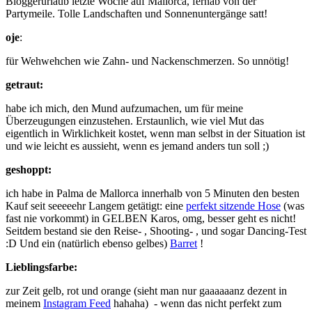
Bloggerurlaub letzte Woche auf Mallorca, fernab von der
Partymeile. Tolle Landschaften und Sonnenuntergänge satt!
oje
:
für Wehwehchen wie Zahn- und Nackenschmerzen. So unnötig!
getraut:
habe ich mich, den Mund aufzumachen, um für meine
Überzeugungen einzustehen. Erstaunlich, wie viel Mut das
eigentlich in Wirklichkeit kostet, wenn man selbst in der Situation ist
und wie leicht es aussieht, wenn es jemand anders tun soll ;)
geshoppt:
ich habe in Palma de Mallorca innerhalb von 5 Minuten den besten
Kauf seit seeeeehr Langem getätigt: eine
perfekt sitzende Hose
(was
fast nie vorkommt) in GELBEN Karos, omg, besser geht es nicht!
Seitdem bestand sie den Reise- , Shooting- , und sogar Dancing-Test
:D Und ein (natürlich ebenso gelbes)
Barret
!
Lieblingsfarbe:
zur Zeit gelb, rot und orange (sieht man nur gaaaaaanz dezent in
meinem
Instagram Feed
hahaha) - wenn das nicht perfekt zum