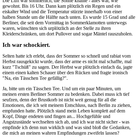
Die Luft war sommerlich, die Sonne knallte - alles war, wie
gewohnt. Bis 16 Uhr. Dann kam plötzlich ein Regen und ein
eiskalter Wind und die Temperatur stürzte innerhalb von einer
halben Stunde um die Hälfte nach unten. Es wurde 15 Grad und alle
Berliner, die seit dem Vormittag in Sommerklamotten unterwegs
waren, wünschten sich urplötzlich an der Stelle zu ihren
Kleiderschränken, um dort Pullover und sogar Mäntel rauszuholen.
Ich war schockiert.
Selten hatte ich erlebt, dass der Sommer so schnell und rabiat vom
Herbst rausgekickt wurde, dass der arme es nicht mal schaffte, mal
kurz "Tschüß" zu sagen. Der Herbst war plötzlich einfach da, jagte
einem einen kalten Schauer über den Rücken und fragte ironisch
"Na, ein Tässchen Tee gefällig?".
Ja, bitte um ein Tässchen Tee. Und um ein paar Minuten, um
meinen ersten Berliner Sommer zu bedenken. Dabei muss ich tief
seufzen, denn der Brustkorb ist nicht weit genug für all die
Emotionen, die ich seit meinem Entschluss, nach Berlin zu ziehen,
empfunden hatte. Plötzlich stand mein Leben komplett auf dem
Kopf, Dinge endeten und fingen an... Hochgefühle und
Angstzustände wechselten sich ab, und ich war nicht sicher - was
empfinde ich denn nun wirklich und was sind bloß die Gedanken,
die mich an meinen wahren Empfindungen zweifeln lassen?