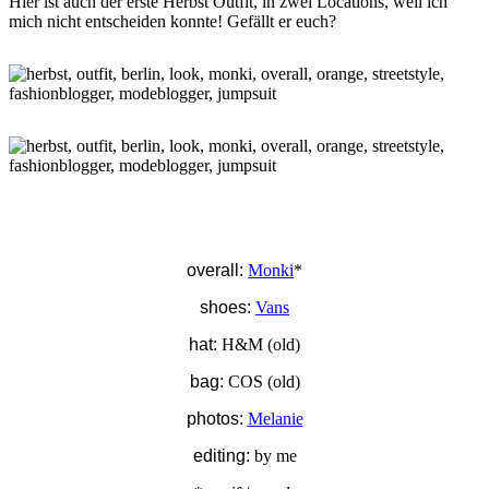
Hier ist auch der erste Herbst Outfit, in zwei Locations, weil ich
mich nicht entscheiden konnte! Gefällt er euch?
overall:
Monki
*
shoes:
Vans
hat:
H&M (old)
bag:
COS (old)
photos:
Melanie
editing:
by me