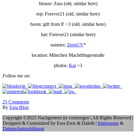
blouse: Zara (old, similar here)
top: Forever21 (old, similar here)
boots: gift from P. <3 (old, similar here)
hat: Forever21 (similar here)
sunnies:
ZeroUV
*
location: München Machtlfingerstraße
photos:
Kaj
<3
Follow me on:
25
Comments
By
Esra Blog
Copyright ©2025 Nachgestern ist vormorgen | All Rights Reserved |
Designed & Customized by Esra Eren & Daleth |
Impressum
&
Datenschutzerklärung