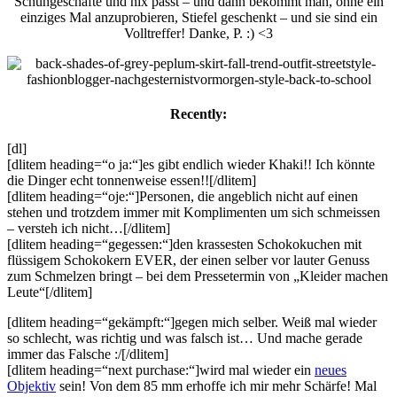
Schuhgeschäfte und nix passt – und dann bekommt man, ohne ein
einziges Mal anzuprobieren, Stiefel geschenkt – und sie sind ein
Volltreffer! Danke, P. :) <3
Recently:
[dl]
[dlitem heading=“o ja:“]es gibt endlich wieder Khaki!! Ich könnte
die Dinger echt tonnenweise essen!![/dlitem]
[dlitem heading=“oje:“]Personen, die angeblich nicht auf einen
stehen und trotzdem immer mit Komplimenten um sich schmeissen
– versteh ich nicht…[/dlitem]
[dlitem heading=“gegessen:“]den krassesten Schokokuchen mit
flüssigem Schokokern EVER, der einen selber vor lauter Genuss
zum Schmelzen bringt – bei dem Pressetermin von „Kleider machen
Leute“[/dlitem]
[dlitem heading=“gekämpft:“]gegen mich selber. Weiß mal wieder
so schlecht, was richtig und was falsch ist… Und mache gerade
immer das Falsche :/[/dlitem]
[dlitem heading=“next purchase:“]wird mal wieder ein
neues
Objektiv
sein! Von dem 85 mm erhoffe ich mir mehr Schärfe! Mal