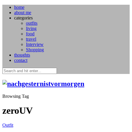
home
about me
categories
outfits
living
food
travel
Interview
Shopping
thoughts
contact
Browsing Tag
zeroUV
Outfit