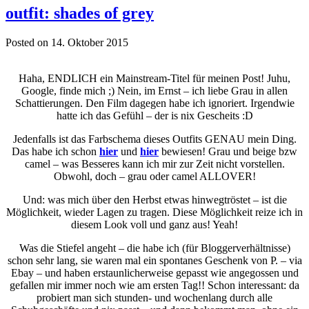
outfit: shades of grey
Posted on 14. Oktober 2015
Haha, ENDLICH ein Mainstream-Titel für meinen Post! Juhu,
Google, finde mich ;) Nein, im Ernst – ich liebe Grau in allen
Schattierungen. Den Film dagegen habe ich ignoriert. Irgendwie
hatte ich das Gefühl – der is nix Gescheits :D
Jedenfalls ist das Farbschema dieses Outfits GENAU mein Ding.
Das habe ich schon
hier
und
hier
bewiesen! Grau und beige bzw
camel – was Besseres kann ich mir zur Zeit nicht vorstellen.
Obwohl, doch – grau oder camel ALLOVER!
Und: was mich über den Herbst etwas hinwegtröstet – ist die
Möglichkeit, wieder Lagen zu tragen. Diese Möglichkeit reize ich in
diesem Look voll und ganz aus! Yeah!
Was die Stiefel angeht – die habe ich (für Bloggerverhältnisse)
schon sehr lang, sie waren mal ein spontanes Geschenk von P. – via
Ebay – und haben erstaunlicherweise gepasst wie angegossen und
gefallen mir immer noch wie am ersten Tag!! Schon interessant: da
probiert man sich stunden- und wochenlang durch alle