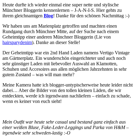
Heute durfte ich wieder einmal eine super nette und stylische
Münchner Bloggerin kennenlernen – J-A-N-I-S. Hier gehts zu
ihrem gleichnamigen
Blog
! Danke für den schönen Nachmittag :-)
Wir haben uns am Marienplatz getroffen und machten einen
Rundgang durch Münchner Mitte, auf der Suche nach einem
Geheimtipp einer anderen Münchner Bloggerin (Lie von
hairsparydenim
). Danke an dieser Stelle!
Der Geheimtipp war ein 2nd Hand Laden namens Vertigo Vintage
am Gärtnerplatz. Ein wunderschön eingerichteter und auch noch
sehr günstiger Laden mit liebevoller Auswahl an Klamotten,
Schuhen und Accesoires aus allen möglichen Jahrzehnten in sehr
gutem Zustand – was will man mehr?
Meine Kamera hatte ich blogger-untypischerweise heute leider nicht
dabei… Aber die Bilder von den tollen kleinen Läden, die wir
entdeckten, werde ich irgendwann nachliefern – einfach zu schade,
wenn es keiner von euch sieht!
Mein Outfit war heute sehr casual und bestand ganz einfach aus
einer weißen Bluse, Fake-Leder-Leggings und Parka von H&M –
irgendwie sehr schweden-lastig :-O