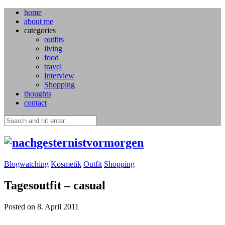
home
about me
categories
outfits
living
food
travel
Interview
Shopping
thoughts
contact
Blogwatching
Kosmetik
Outfit
Shopping
Tagesoutfit – casual
Posted on 8. April 2011