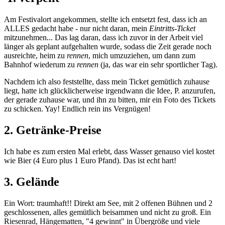
Am Festivalort angekommen, stellte ich entsetzt fest, dass ich an
ALLES gedacht habe - nur nicht daran, mein
Eintritts-Ticket
mitzunehmen... Das lag daran, dass ich zuvor in der Arbeit viel
länger als geplant aufgehalten wurde, sodass die Zeit gerade noch
ausreichte, heim zu
rennen
, mich umzuziehen, um dann zum
Bahnhof wiederum zu
rennen
(ja, das war ein sehr sportlicher Tag).
Nachdem ich also feststellte, dass mein Ticket gemütlich zuhause
liegt, hatte ich glücklicherweise irgendwann die Idee, P. anzurufen,
der gerade zuhause war, und ihn zu bitten, mir ein Foto des Tickets
zu schicken. Yay! Endlich rein ins Vergnügen!
2. Getränke-Preise
Ich habe es zum ersten Mal erlebt, dass Wasser genauso viel kostet
wie Bier (4 Euro plus 1 Euro Pfand). Das ist echt hart!
3. Gelände
Ein Wort: traumhaft!! Direkt am See, mit 2 offenen Bühnen und 2
geschlossenen, alles gemütlich beisammen und nicht zu groß. Ein
Riesenrad, Hängematten, "4 gewinnt" in Übergröße und viele