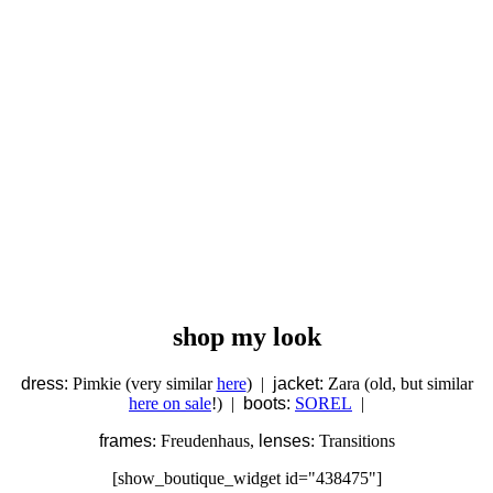
shop my look
dress:
Pimkie (very similar
here
) |
jacket:
Zara (old, but similar
here on sale
!) |
boots:
SOREL
|
frames
: Freudenhaus,
lenses
: Transitions
[show_boutique_widget id="438475"]