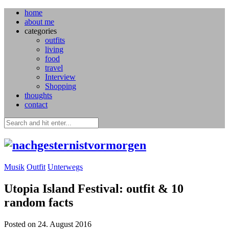
home
about me
categories
outfits
living
food
travel
Interview
Shopping
thoughts
contact
Musik
Outfit
Unterwegs
Utopia Island Festival: outfit & 10
random facts
Posted on 24. August 2016