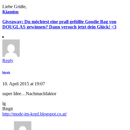
Liebe Grüße,
Kiamisu
Giveaway: Du möchtest eine prall gefüllte Goodie Bag von
DOUGLAS gewinnen? Dann versuch jetzt dein Glück! <3
Reply
birgit
10. April 2015 at 19:07
super Idee…Nachmachfaktor
lg
Birgit
http://mode-im-kopf.blogspot.co.at/