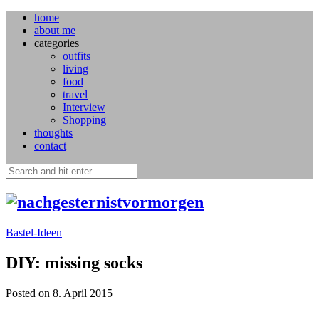
home
about me
categories
outfits
living
food
travel
Interview
Shopping
thoughts
contact
Bastel-Ideen
DIY: missing socks
Posted on 8. April 2015