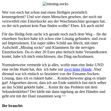
Wer von euch hat schon mal einen Heiligen persönlich
kennengelernt? Und wer einen Menschen gesehen, der noch nie
verzweifelt eine Einzelsocke aus der Waschmaschine gezogen hat,
zu der sich partout kein Paar finden wollte? Eben. Ich auch nicht!
Für das Heilig-Sein suche ich gerade noch nach dem Weg – für die
einzelnen Socken habe ich schon eine Lösung gefunden, und zwar
auf Impressionen. Ein super süßes Schild aus Blech, mit einer
Aufschrift „Missing socks“ und Klammern für die nervigen
Einzelsocken. Da es aber 20 Euro plus tierisch hohe Versandkosten
kostet, habe ich mich entschlossen, das Ding nachzubauen.
Normalerweise vermeide ich ja alles, wofür man eine linke UND
eine rechte Hand hat, den ich habe nur
zwei linke Hände
. Aber
diesmal war ich einfach so fasziniert von der Einsame-Socken-
Lösung, dass ich es riskiert habe… Komischerweise ging es relativ
gut! Abgesehen davon, dass ich am Ende natürlich fast mich selber
an das Schild geklebt habe… Kennt ihr das Problem mit dem
Sekundenkleber? Der klebt mir dann tagelang an den Händen und
geht erst mit der Haut zusammen weg ^^
Ihr braucht: